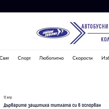
Свят
Спорт
Любопитно
Скорости
Из
12 апр
Дърварите защитиха титлата си в оспорван