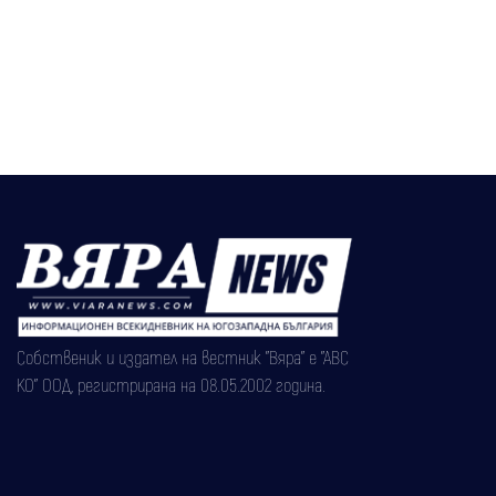
Собственик и издател на вестник "Вяра" е "АВС
КО" ООД, регистрирана на 08.05.2002 година.