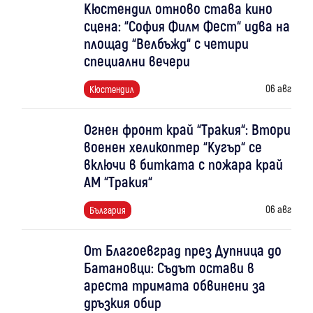
Кюстендил отново става кино
сцена: “София Филм Фест“ идва на
площад “Велбъжд“ с четири
специални вечери
06 авг
Кюстендил
Огнен фронт край “Тракия“: Втори
военен хеликоптер “Кугър“ се
включи в битката с пожара край
АМ “Тракия“
06 авг
България
От Благоевград през Дупница до
Батановци: Съдът остави в
ареста тримата обвинени за
дръзкия обир