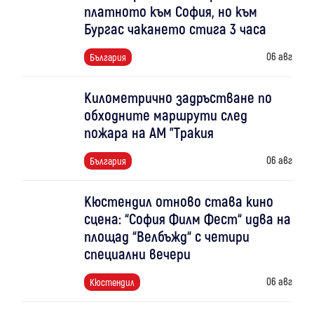
платното към София, но към
Бургас чакането стига 3 часа
06 авг
България
Километрично задръстване по
обходните маршрути след
пожара на АМ "Тракия
06 авг
България
Кюстендил отново става кино
сцена: “София Филм Фест“ идва на
площад “Велбъжд“ с четири
специални вечери
06 авг
Кюстендил