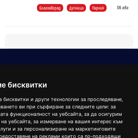
06 авг
Благоевград
Дупница
Перник
Е-мейл
Следвайте ни:
viaranews@gmail.com
balgarkanews@gmail.com
ме бисквитки
viara_reklama@mail.bg
а бисквитки и други технологии за проследяване,
ването ви при сърфиране за следните цели:
за
ата функционалност на уебсайта
,
за да осигурим
 на уебсайта
,
за измерване на вашия интерес към
луги и за персонализиране на маркетинговите
предоставяне на реклами които са по-подходящи