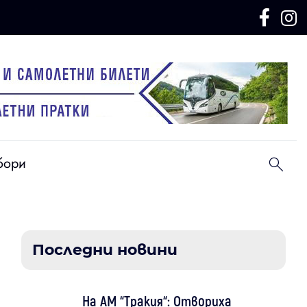
бори
Последни новини
На АМ “Тракия“: Отвориха