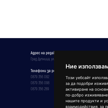
Адрес на редакцията
Град Дупница, ул.''Христо Ботев" 43
Ние използва
Телефони за реклама и абонаменти
0879 356 082
Този уебсайт използв
0879 356 098
за да подобри изживя
0879 356 289
активиране на основн
по-добро изживяване
нашите продукти и ус
взаимодействия
,
за 