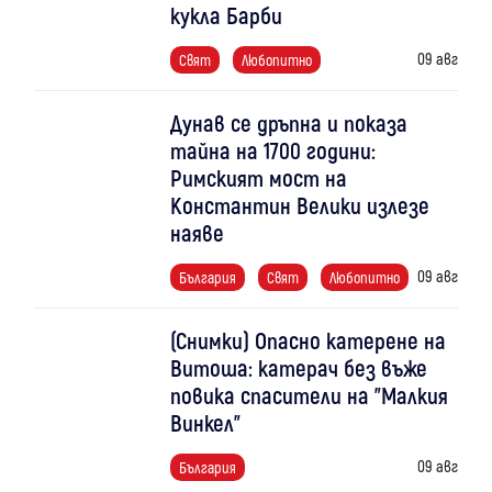
кукла Барби
09 авг
Свят
Любопитно
Дунав се дръпна и показа
тайна на 1700 години:
Римският мост на
Константин Велики излезе
наяве
09 авг
България
Свят
Любопитно
(Снимки) Опасно катерене на
Витоша: катерач без въже
повика спасители на "Малкия
Винкел"
09 авг
България