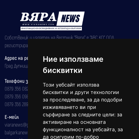
Собственик и издател на вестник "Вяра" е "АВС КО" ООД,
регистрирана на 08.05.2002 година.
Адрес на редакцията
Ние използваме
Град Дупница, ул.''Христо Ботев" 43
бисквитки
Телефони за реклама и абонаменти
Този уебсайт използва
0879 356 082
бисквитки и други технологии
0879 356 098
за проследяване, за да подобри
0879 356 289
изживяването ви при
сърфиране за следните цели:
за
Е-мейл
активиране на основната
viaranews@gmail.com
функционалност на уебсайта
,
за
balgarkanews@gmail.com
да осигурим по-добро