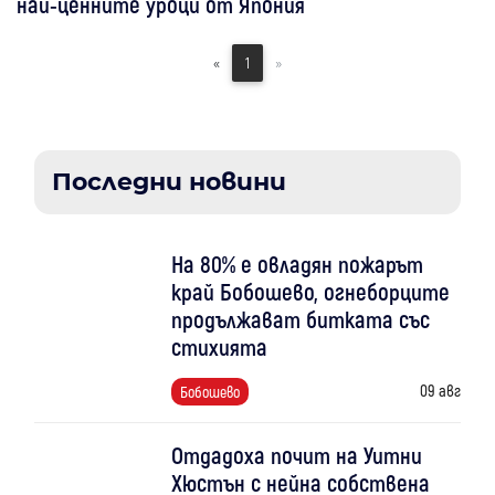
най-ценните уроци от Япония
«
1
»
Последни новини
На 80% е овладян пожарът
край Бобошево, огнеборците
продължават битката със
стихията
09 авг
Бобошево
Отдадоха почит на Уитни
Хюстън с нейна собствена