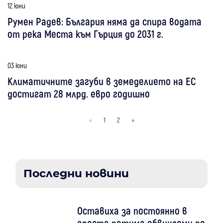
12 юни
Румен Радев: България няма да спира водата
от река Места към Гърция до 2031 г.
03 юни
Климатичните загуби в земеделието на ЕС
достигат 28 млрд. евро годишно
«
1
2
»
Последни новини
Оставиха за постоянно в
ареста петима обвиняеми по