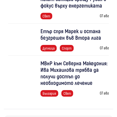
фокус върху енергетиката
07 авг
Свят
Етър спря Марек и остана
безгрешен във Втора лига
07 авг
Дупница
Спорт
МВнР към Северна Македония:
Ива Михаилова трябва да
получи достъп до
необходимото лечение
07 авг
България
Свят