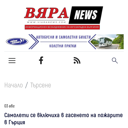
Начало
Търсене
03 авг
Самолети се включиха в гасенето на пожарите
в Гърция