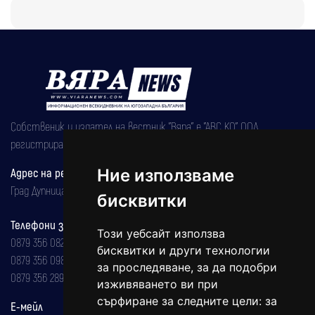
Собственик и издател на вестник "Вяра" е "АВС КО" ООД,
регистрирана на 08.05.2002 година.
Адрес на редакцията
Ние използваме
Град Дупница, ул.''Христо Ботев" 43
бисквитки
Телефони за реклама и абонаменти
Този уебсайт използва
0879 356 082
бисквитки и други технологии
0879 356 098
за проследяване, за да подобри
0879 356 289
изживяването ви при
сърфиране за следните цели:
за
Е-мейл