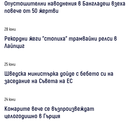
Опустошителни наводнения в Бангладеш взеха
повече от 50 жертви
28 юни
Рекордни жеги "стопиха" трамвайни релси в
Лайпциг
25 юни
Шведска министърка дойде с бебето си на
заседание на Съвета на ЕС
24 юни
Комарите вече се възпроизвеждат
целогодишно в Гърция