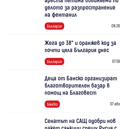
делото за разпространение
на фентанил
08:26
България
Жега до 38° и оранжев код за
почти цяла България днес
07:59
България
Деца от Банско организират
благотворителен базар в
помощ на Благовест
07 авг
Банско
Сенатът на САЩ одобри нов
пакет санкции срещу Русия с