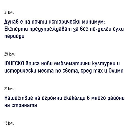
31 юли
Дунав е на почти исторически минимум:
Експерти предупреждават за все по-дълги сухи
периоди
29 юли
ЮНЕСКО вписа нови емблематични културни и
исторически места по света, сред тях и Олимп
21 юли
Нашествие на огромни скакалци в много райони
на страната
13 юли