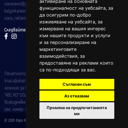
активиране на основната
viaranews@gmail.com
функционалност на уебсайта
,
за
balgarkanews@gmail.com
да осигурим по-добро
viara_reklama@mail.bg
изживяване на уебсайта
,
за
измерване на вашия интерес
Следвайте ни:
към нашите продукти и услуги
и за персонализиране на
маркетинговите
взаимодействия
,
за
предоставяне на реклами които
са по-подходящи за вас
.
Печатното издание на вестника е регистрирано в националния
класификатор на печатните издания (Българска национална
Съгласен съм
агенция за ISSN) под номер: ISSN 1312-4722.
"АВС КО" ООД е притежател на марката: Вяра информационен
Аз отказвам
всекидневник на югозападна България, със свидетелство за марка
Промяна на предпочитанията
рег. номер: 47857/11.05.2004 година.
ми
© 2026 Вяра News Всички права запазени!
Created by
DREAMmedia Creative Studio