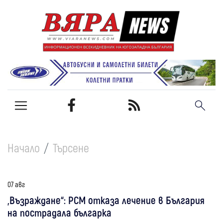
Начало
Търсене
07 авг
„Възраждане“: РСМ отказа лечение в България
на пострадала българка