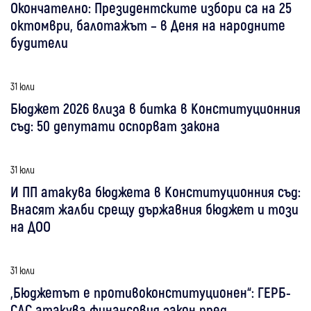
Окончателно: Президентските избори са на 25
октомври, балотажът – в Деня на народните
будители
31 юли
Бюджет 2026 влиза в битка в Конституционния
съд: 50 депутати оспорват закона
31 юли
И ПП атакува бюджета в Конституционния съд:
Внасят жалби срещу държавния бюджет и този
на ДОО
31 юли
„Бюджетът е противоконституционен“: ГЕРБ-
СДС атакува финансовия закон пред