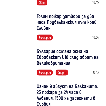
16:45
Свят
Голям пожар затвори за два
часа Подбалканския път край
Сливен
16:34
България
България остана осма на
Евробаскет U18 след обрат на
Великобритания
16:13
България
Спорт
Огнен 9 август на Балканите:
23 пожара за 24 часа в
Албания, 1500 ха засегнати в
Сърбия