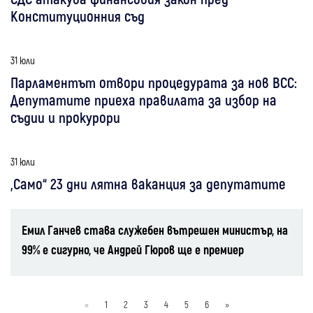
Конституционния съд
31 юли
Парламентът отвори процедурата за нов ВСС:
Депутатите приеха правилата за избор на
съдии и прокурори
31 юли
„Само“ 23 дни лятна ваканция за депутатите
Емил Ганчев става служебен вътрешен министър, на
99% е сигурно, че Андрей Гюров ще е премиер
«
1
2
3
4
5
6
»