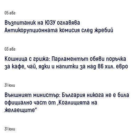
05 авг
Възпитаник на ЮЗУ оглавява
Антикорупционната комисия след жребий
03 авг
Кошница с грижа: Парламентът обяви поръчка
за кафе, чай, ядки и напитки за над 86 хил. евро
31 юли
Външният министър: България никога не е била
официално част от „Коалицията на
желаещите“
31 юли