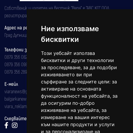
Собственик и издател на вестник "Вяра" е "АВС КО" ООД,
регистрирана на 08.05.2002 година.
Адрес на редакцията
Ние използваме
Град Дупница, ул.''Христо Ботев" 43
бисквитки
Телефони за реклама и абонаменти
Този уебсайт използва
0879 356 082
бисквитки и други технологии
0879 356 098
за проследяване, за да подобри
0879 356 289
изживяването ви при
сърфиране за следните цели:
за
Е-мейл
активиране на основната
viaranews@gmail.com
функционалност на уебсайта
,
за
balgarkanews@gmail.com
да осигурим по-добро
viara_reklama@mail.bg
изживяване на уебсайта
,
за
измерване на вашия интерес
Следвайте ни:
към нашите продукти и услуги
и за персонализиране на