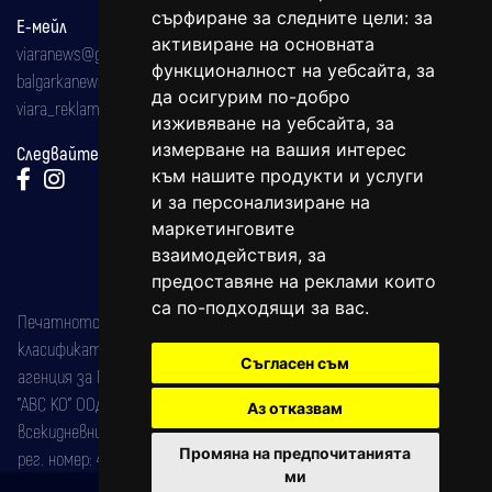
сърфиране за следните цели:
за
Е-мейл
активиране на основната
viaranews@gmail.com
функционалност на уебсайта
,
за
balgarkanews@gmail.com
да осигурим по-добро
viara_reklama@mail.bg
изживяване на уебсайта
,
за
измерване на вашия интерес
Следвайте ни:
към нашите продукти и услуги
и за персонализиране на
маркетинговите
взаимодействия
,
за
предоставяне на реклами които
са по-подходящи за вас
.
Печатното издание на вестника е регистрирано в националния
класификатор на печатните издания (Българска национална
Съгласен съм
агенция за ISSN) под номер: ISSN 1312-4722.
"АВС КО" ООД е притежател на марката: Вяра информационен
Аз отказвам
всекидневник на югозападна България, със свидетелство за марка
Промяна на предпочитанията
рег. номер: 47857/11.05.2004 година.
ми