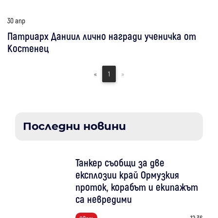
30 апр
Патриарх Даниил лично награди ученичка от
Костенец
«
1
»
Последни новини
Танкер съобщи за две
експлозии край Ормузкия
проток, корабът и екипажът
са невредими
12:36