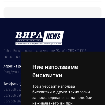
Собственик и издател на вестник "Вяра" е "АВС КО" ООД,
регистрирана на 08.05.2002 година.
Адрес на редакцията
Ние използваме
Град Дупница, ул.''Христо Ботев" 43
бисквитки
Телефони за реклама и абонаменти
Този уебсайт използва
0879 356 082
бисквитки и други технологии
0879 356 098
за проследяване, за да подобри
0879 356 289
изживяването ви при