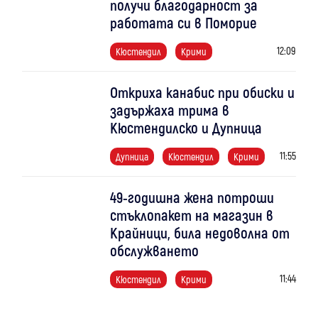
получи благодарност за
работата си в Поморие
12:09
Кюстендил
Крими
Откриха канабис при обиски и
задържаха трима в
Кюстендилско и Дупница
11:55
Дупница
Кюстендил
Крими
49-годишна жена потроши
стъклопакет на магазин в
Крайници, била недоволна от
обслужването
11:44
Кюстендил
Крими