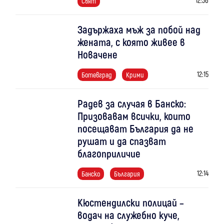
Свят
Задържаха мъж за побой над
жената, с която живее в
Новачене
12:15
Ботевград
Крими
Радев за случая в Банско:
Призовавам всички, които
посещават България да не
рушат и да спазват
благоприличие
12:14
Банско
България
Кюстендилски полицай –
водач на служебно куче,