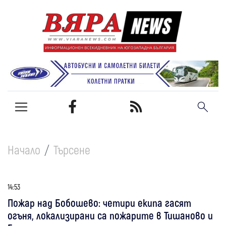
Начало
Търсене
14:53
Пожар над Бобошево: четири екипа гасят
огъня, локализирани са пожарите в Тишаново и