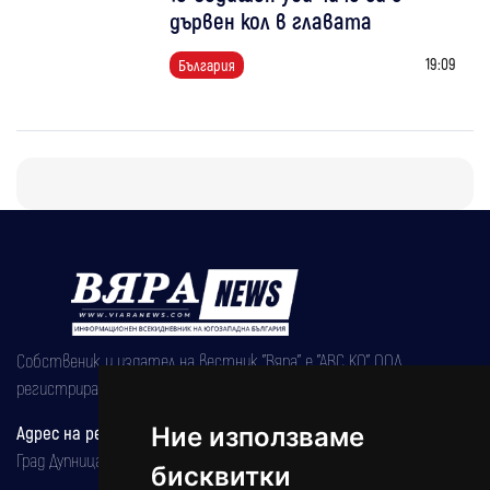
дървен кол в главата
19:09
България
Собственик и издател на вестник "Вяра" е "АВС КО" ООД,
регистрирана на 08.05.2002 година.
Адрес на редакцията
Ние използваме
Град Дупница, ул.''Христо Ботев" 43
бисквитки