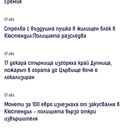
Еремия
07 авг
Стрелба с въздушна пушка в жилищен блок в
Кюстендил:Полицията разследва
07 авг
17 декара стърнища изгоряха край Дупница,
пожарът в гората до Цървище вече е
локализиран
07 авг
Монети за 100 евро изчезнаха от закусвалня в
Кюстендил – полицията бързо откри
извършителя