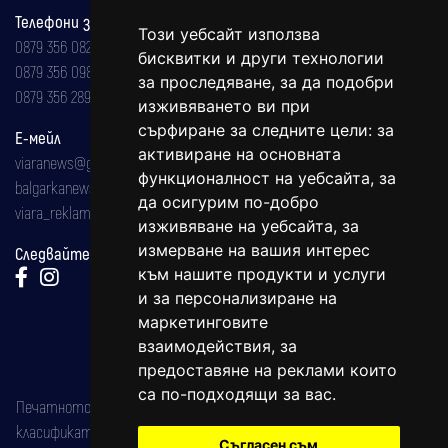
Телефони за реклама и абонаменти
Този уебсайт използва
0879 356 082
бисквитки и други технологии
0879 356 098
за проследяване, за да подобри
0879 356 289
изживяването ви при
сърфиране за следните цели:
за
Е-мейл
активиране на основната
viaranews@gmail.com
функционалност на уебсайта
,
за
balgarkanews@gmail.com
да осигурим по-добро
viara_reklama@mail.bg
изживяване на уебсайта
,
за
измерване на вашия интерес
Следвайте ни:
към нашите продукти и услуги
и за персонализиране на
маркетинговите
взаимодействия
,
за
предоставяне на реклами които
са по-подходящи за вас
.
Печатното издание на вестника е регистрирано в националния
класификатор на печатните издания (Българска национална
Съгласен съм