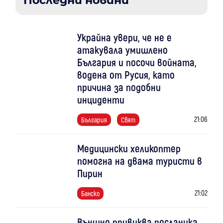
Последни новини
Украйна увери, че не е
атакувала умишлено
България и посочи войната,
водена от Русия, като
причина за подобни
инциденти
21:06
България
Свят
Медицински хеликоптер
помогна на двама туристи в
Пирин
21:02
Банско
Външно привиква посланика