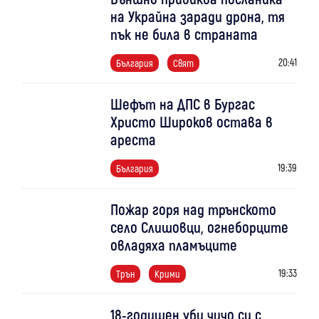
на Украйна заради дрона, тя
пък не била в страната
20:41
България
Свят
Шефът на ДПС в Бургас
Христо Широков остава в
ареста
19:39
България
Пожар горя над трънското
село Слишовци, огнеборците
овладяха пламъците
19:33
Трън
Крими
18-годишен уби чичо си с