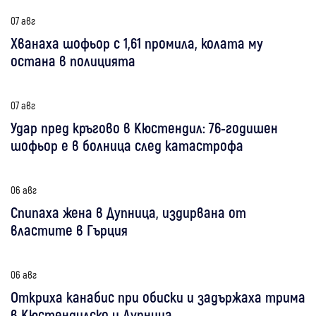
07 авг
Хванаха шофьор с 1,61 промила, колата му
остана в полицията
07 авг
Удар пред кръгово в Кюстендил: 76-годишен
шофьор е в болница след катастрофа
06 авг
Спипаха жена в Дупница, издирвана от
властите в Гърция
06 авг
Откриха канабис при обиски и задържаха трима
в Кюстендилско и Дупница