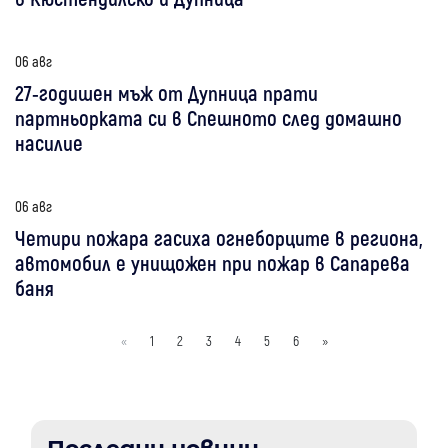
06 авг
27-годишен мъж от Дупница прати
партньорката си в Спешното след домашно
насилие
06 авг
Четири пожара гасиха огнеборците в региона,
автомобил е унищожен при пожар в Сапарева
баня
«
1
2
3
4
5
6
»