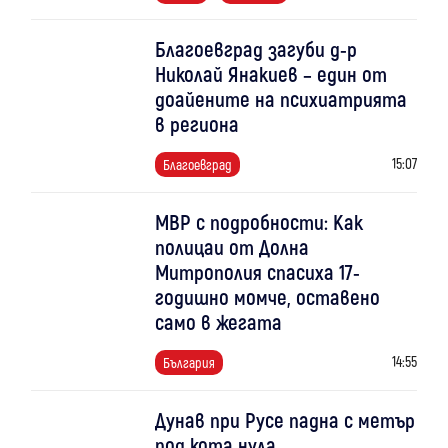
Благоевград загуби д-р
Николай Янакиев – един от
доайените на психиатрията
в региона
15:07
Благоевград
МВР с подробности: Как
полицаи от Долна
Митрополия спасиха 17-
годишно момче, оставено
само в жегата
14:55
България
Дунав при Русе падна с метър
под кота нула