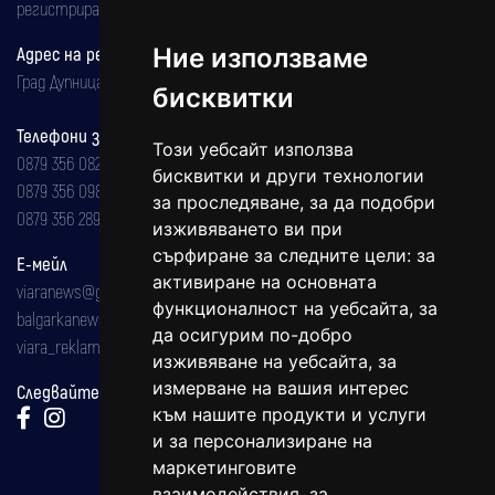
регистрирана на 08.05.2002 година.
Адрес на редакцията
Ние използваме
Град Дупница, ул.''Христо Ботев" 43
бисквитки
Телефони за реклама и абонаменти
Този уебсайт използва
0879 356 082
бисквитки и други технологии
0879 356 098
за проследяване, за да подобри
0879 356 289
изживяването ви при
сърфиране за следните цели:
за
Е-мейл
активиране на основната
viaranews@gmail.com
функционалност на уебсайта
,
за
balgarkanews@gmail.com
да осигурим по-добро
viara_reklama@mail.bg
изживяване на уебсайта
,
за
измерване на вашия интерес
Следвайте ни:
към нашите продукти и услуги
и за персонализиране на
маркетинговите
взаимодействия
,
за