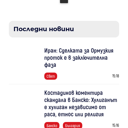
Последни новини
Иран: Сделката за Ормузкия
проток е в заключителна
фаза
15:18
Свят
Костадинов коментира
скандала в Банско: Хулиганът
е хулиган независимо от
раса, етнос или религия
15:16
Банско
България