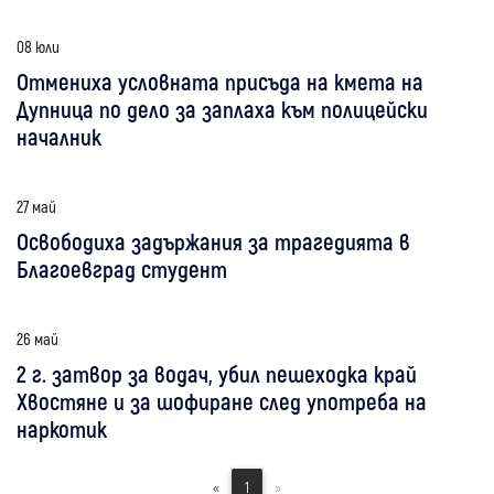
08 юли
Отмениха условната присъда на кмета на
Дупница по дело за заплаха към полицейски
началник
27 май
Освободиха задържания за трагедията в
Благоевград студент
26 май
2 г. затвор за водач, убил пешеходка край
Хвостяне и за шофиране след употреба на
наркотик
«
1
»