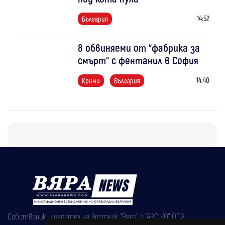
14:52
България
8 обвиняеми от “фабрика за
смърт“ с фентанил в София
14:40
Крими
България
Собственик и издател на вестник "Вяра" е "АВС КО" ООД,