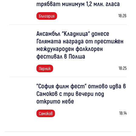
трябват минимум 1,2 млн. гласа
18:26
България
Ансамбъл “Кладница“ донесе
Голямата награда от престижен
международен фолклорен
фестивал в Полша
18:25
Перник
"София филм фест" отново идва в
Самоков с три вечери под
открито небе
18:14
Самоков