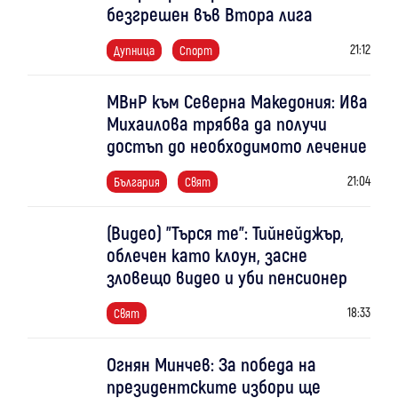
безгрешен във Втора лига
21:12
Дупница
Спорт
МВнР към Северна Македония: Ива
Михаилова трябва да получи
достъп до необходимото лечение
21:04
България
Свят
(Видео) "Търся те": Тийнейджър,
облечен като клоун, засне
зловещо видео и уби пенсионер
18:33
Свят
Огнян Минчев: За победа на
президентските избори ще