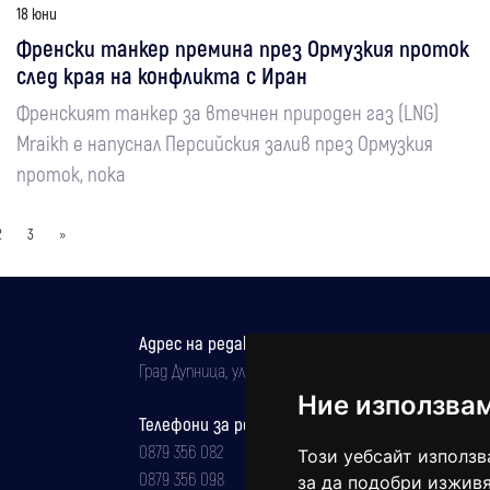
18 юни
Френски танкер премина през Ормузкия проток
след края на конфликта с Иран
Френският танкер за втечнен природен газ (LNG)
Mraikh е напуснал Персийския залив през Ормузкия
проток, пока
2
3
»
Адрес на редакцията
Град Дупница, ул.''Христо Ботев" 43
Ние използва
Телефони за реклама и абонаменти
0879 356 082
Този уебсайт използв
0879 356 098
за да подобри изживя