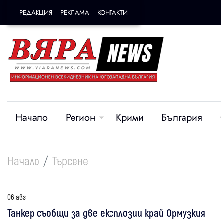
РЕДАКЦИЯ
РЕКЛАМА
КОНТАКТИ
Начало
Регион
Крими
България
Начало
Търсене
06 авг
Танкер съобщи за две експлозии край Ормузкия