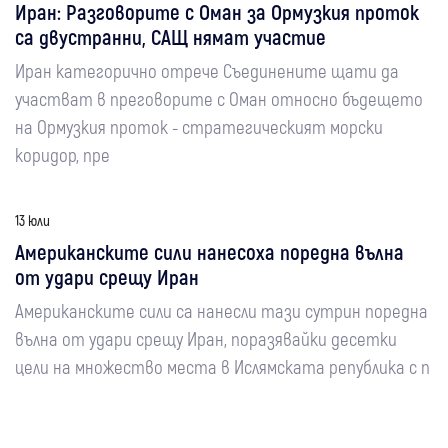
Иран: Разговорите с Оман за Ормузкия проток
са двустранни, САЩ нямат участие
Иран категорично отрече Съединените щати да
участват в преговорите с Оман относно бъдещето
на Ормузкия проток - стратегическият морски
коридор, пре
13 юли
Американските сили нанесоха поредна вълна
от удари срещу Иран
Американските сили са нанесли тази сутрин поредна
вълна от удари срещу Иран, поразявайки десетки
цели на множество места в Ислямската република с п