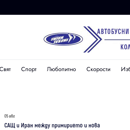
Свят
Спорт
Любопитно
Скорости
Из
05 авг
САЩ и Иран между примирието и нова