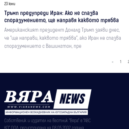
23 юни
Тръмп предупреди Иран: Ако не спазва
споразумението, ще направя каквото трябва
Американският президент Доналд Тръмп заяви днес,
че "ще направи, каквото трябва", ако Иран не спазва
споразумението с Вашингтон, пре
«
1
Собственик и издател на вестник "Вяра" е "АВС
КО" ООД, регистрирана на 08.05.2002 година.