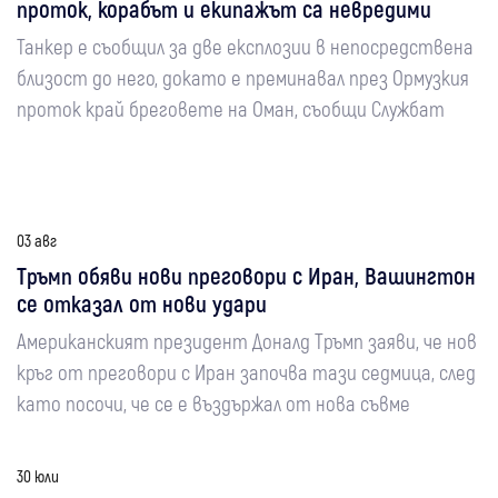
проток, корабът и екипажът са невредими
Танкер е съобщил за две експлозии в непосредствена
близост до него, докато е преминавал през Ормузкия
проток край бреговете на Оман, съобщи Службат
03 авг
Тръмп обяви нови преговори с Иран, Вашингтон
се отказал от нови удари
Американският президент Доналд Тръмп заяви, че нов
кръг от преговори с Иран започва тази седмица, след
като посочи, че се е въздържал от нова съвме
30 юли