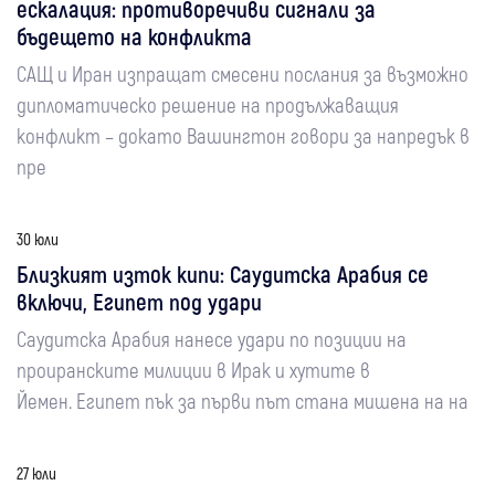
ескалация: противоречиви сигнали за
бъдещето на конфликта
САЩ и Иран изпращат смесени послания за възможно
дипломатическо решение на продължаващия
конфликт – докато Вашингтон говори за напредък в
пре
30 юли
Близкият изток кипи: Саудитска Арабия се
включи, Египет под удари
Саудитска Арабия нанесе удари по позиции на
проиранските милиции в Ирак и хутите в
Йемен. Египет пък за първи път стана мишена на на
27 юли