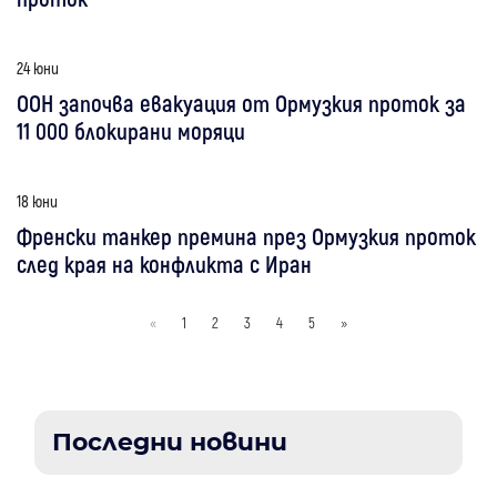
24 юни
ООН започва евакуация от Ормузкия проток за
11 000 блокирани моряци
18 юни
Френски танкер премина през Ормузкия проток
след края на конфликта с Иран
«
1
2
3
4
5
»
Последни новини