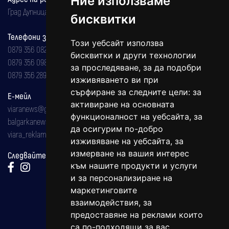
Ние използваме
Град Дупница, ул.''Христо Ботев" 43
бисквитки
Телефони за реклама и абонаменти
Този уебсайт използва
0879 356 082
бисквитки и други технологии
0879 356 098
за проследяване, за да подобри
0879 356 289
изживяването ви при
сърфиране за следните цели:
за
Е-мейл
активиране на основната
viaranews@gmail.com
функционалност на уебсайта
,
за
balgarkanews@gmail.com
да осигурим по-добро
viara_reklama@mail.bg
изживяване на уебсайта
,
за
измерване на вашия интерес
Следвайте ни:
към нашите продукти и услуги
и за персонализиране на
маркетинговите
взаимодействия
,
за
предоставяне на реклами които
са по-подходящи за вас
.