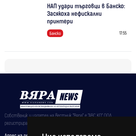
НАП удари търговци в Банско:
Засякоха нефискални
принтери
17:55
Банско
Собственик и издател на вестник "Вяра" е "АВС КО" ООД,
регистрирана на 08.05.2002 година.
Адрес на редакцията