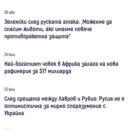
05 авг
Зеленски след руската атака: „Можехме да
спасим животи, ако имахме повече
противоракетна защита“
24 юли
Най-богатият човек в Африка залага на нова
рафинерия за $17 милиарда
23 юли
След срещата между Лавров и Рубио: Русия не е
оптимистична за мирно споразумение с
Украйна