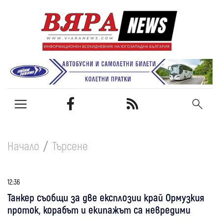
Начало
Търсене
12:36
Танкер съобщи за две експлозии край Ормузкия
проток, корабът и екипажът са невредими