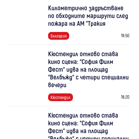
Километрично задръстване
по обходните маршрути след
пожара на АМ "Тракия
19:50
България
Кюстендил отново става
кино сцена: “София Филм
Фест“ идва на площад
“Велбъжд“ с четири специални
вечери
18:20
Кюстендил
Кюстендил отново става
кино сцена: “София Филм
Фест“ идва на площад
“Велбъжд“ с четири специални