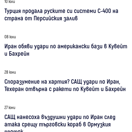
10 юли
Турция продала руските си системи С-400 на
страна от Персийския залив
08 юли
Иран обяви удари по американски бази в Кувейт
и Бахрейн
28 юни
Споразумение на хартия? САЩ удари по Иран,
Техеран отвърна с ракети по Кувейт и Бахрейн
27 юни
САЩ нанесоха въздушни удари по Иран след
атака срещу търговски кораб в Ормузкия
проток