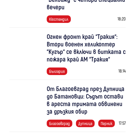
вечери
18:20
Кюстендил
Огнен фронт край “Тракия“:
Втори военен хеликоптер
“Кугър“ се включи в битката с
пожара край АМ “Тракия“
18:14
България
От Благоевград през Дупница
до Батановци: Съдът остави
в ареста тримата обвинени
за дръзкия обир
17:57
Благоевград
Дупница
Перник