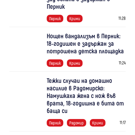
Перник
11:28
Перник
Крими
Нощен вандализъм в Перник:
18-годишен е задържан за
потрошена детска площадка
11:24
Перник
Крими
Тежки случаи на домашно
насилие в Радомирско:
Намушкаха жена с нож във
врата, 18-годишна е бита от
баща си
11:17
Перник
Радомир
Крими