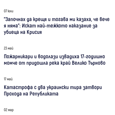
07 юли
"Започнах да крещя и тогава ми казаха, че вече
я няма": Искат най-тежкото наказание за
убиеца на Крисия
23 май
Пожарникари и водолази извадиха 17-годишно
момче от придошла река край Велико Търново
17 май
Катастрофа с два украински тира затвори
Прохода на Републиката
02 мар