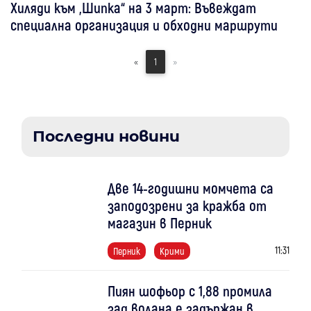
Хиляди към „Шипка“ на 3 март: Въвеждат
специална организация и обходни маршрути
«
1
»
Последни новини
Две 14-годишни момчета са
заподозрени за кражба от
магазин в Перник
11:31
Перник
Крими
Пиян шофьор с 1,88 промила
зад волана е задържан в