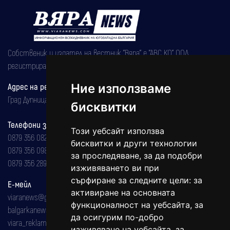
Собственик и издател на вестник "Вяра" е "АВС КО" ООД,
регистрирана на 08.05.2002 година.
Адрес на редакцията
Ние използваме
Град Дупница, ул.''Христо Ботев" 43
бисквитки
Телефони за реклама и абонаменти
Този уебсайт използва
0879 356 082
бисквитки и други технологии
0879 356 098
за проследяване, за да подобри
0879 356 289
изживяването ви при
сърфиране за следните цели:
за
Е-мейл
активиране на основната
viaranews@gmail.com
функционалност на уебсайта
,
за
balgarkanews@gmail.com
да осигурим по-добро
viara_reklama@mail.bg
изживяване на уебсайта
,
за