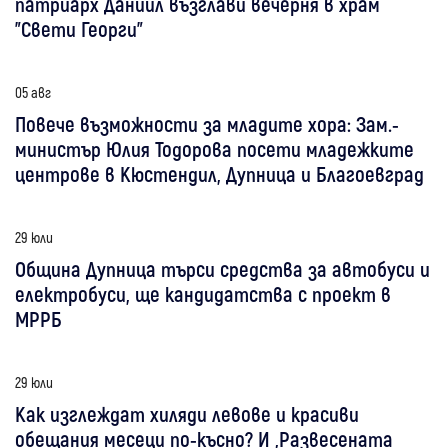
патриарх Даниил възглави вечерня в храм
"Свети Георги"
05 авг
Повече възможности за младите хора: Зам.-
министър Юлия Тодорова посети младежките
центрове в Кюстендил, Дупница и Благоевград
29 юли
Община Дупница търси средства за автобуси и
електробуси, ще кандидатства с проект в
МРРБ
29 юли
Как изглеждат хиляди левове и красиви
обещания месеци по-късно? И „Развесената