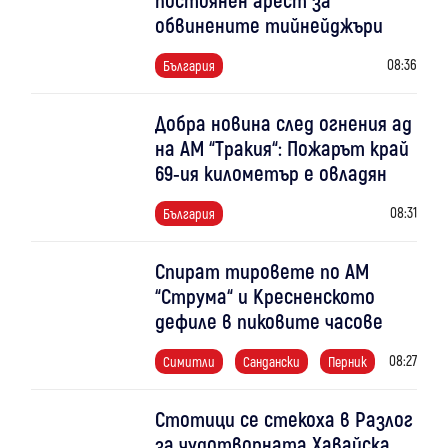
обвинените тийнейджъри
08:36
България
Добра новина след огнения ад
на АМ “Тракия“: Пожарът край
69-ия километър е овладян
08:31
България
Спират тировете по АМ
“Струма“ и Кресненското
дефиле в пиковите часове
08:27
Симитли
Сандански
Перник
Стотици се стекоха в Разлог
за чудотворната Хавайска