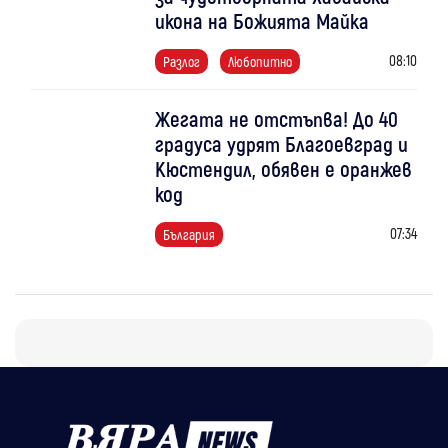
икона на Божията Майка
08:10
Разлог
Любопитно
Жегата не отстъпва! До 40
градуса удрят Благоевград и
Кюстендил, обявен е оранжев
код
07:34
България