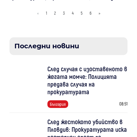
«
1
2
3
4
5
6
»
Последни новини
След случая с изоставеното в
жегата момче: Полицията
предава случая на
прокуратурата
08:51
България
След жестокото убийство в
Пловдив: Прокуратурата иска
постоянен арест за