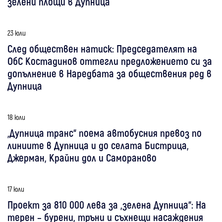
зелени площи в Дупница
23 юли
След обществен натиск: Председателят на
ОбС Костадинов оттегли предложението си за
допълнение в Наредбата за обществения ред в
Дупница
18 юли
„Дупница транс“ поема автобусния превоз по
линиите в Дупница и до селата Бистрица,
Джерман, Крайни дол и Самораново
17 юли
Проект за 810 000 лева за „зелена Дупница“: На
терен – бурени, тръни и съхнещи насаждения