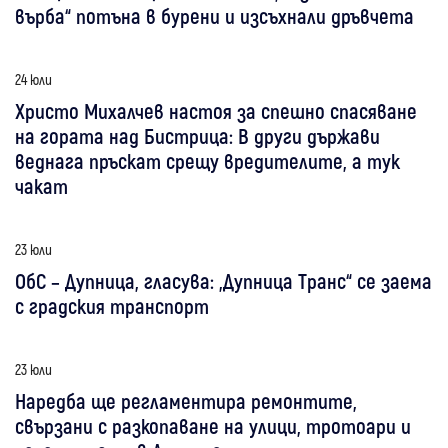
върба“ потъна в бурени и изсъхнали дръвчета
24 юли
Христо Михалчев настоя за спешно спасяване
на гората над Бистрица: В други държави
веднага пръскат срещу вредителите, а тук
чакат
23 юли
ОбС – Дупница, гласува: „Дупница Транс“ се заема
с градския транспорт
23 юли
Наредба ще регламентира ремонтите,
свързани с разкопаване на улици, тротоари и