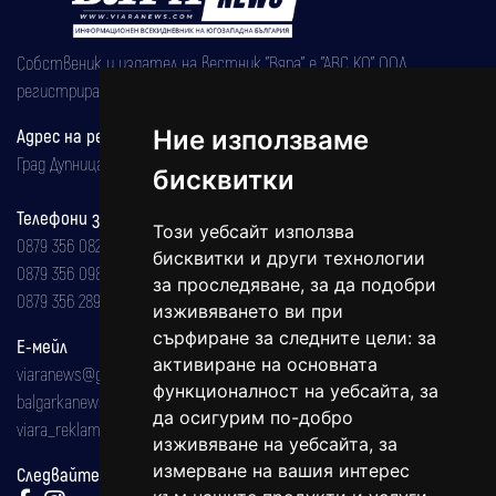
Собственик и издател на вестник "Вяра" е "АВС КО" ООД,
регистрирана на 08.05.2002 година.
Адрес на редакцията
Ние използваме
Град Дупница, ул.''Христо Ботев" 43
бисквитки
Телефони за реклама и абонаменти
Този уебсайт използва
0879 356 082
бисквитки и други технологии
0879 356 098
за проследяване, за да подобри
0879 356 289
изживяването ви при
сърфиране за следните цели:
за
Е-мейл
активиране на основната
viaranews@gmail.com
функционалност на уебсайта
,
за
balgarkanews@gmail.com
да осигурим по-добро
viara_reklama@mail.bg
изживяване на уебсайта
,
за
измерване на вашия интерес
Следвайте ни: