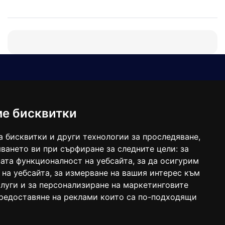
Е-мейл
Следвайте ни:
viaranews@gmail.com
balgarkanews@gmail.com
ме бисквитки
viara_reklama@mail.bg
а бисквитки и други технологии за проследяване,
ването ви при сърфиране за следните цели:
за
ата функционалност на уебсайта
,
за да осигурим
 на уебсайта
,
за измерване на вашия интерес към
луги и за персонализиране на маркетинговите
предоставяне на реклами които са по-подходящи
 под номер: ISSN 1312-4722.