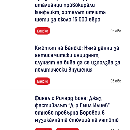
италианци провокирали
конфликт, хотелът отчита
щети за около 15 000 евро
05 авг
Банско
Кметът на Банско: Няма данни за
антисемитски инцидент,
случаят не бива да се използва за
политически внушения
05 авг
Банско
Финал с Ричард Бона: Джаз
фестивалът “Д-р Емил Илиев“
отново превърна Боровец в
музикалната столица на лятото