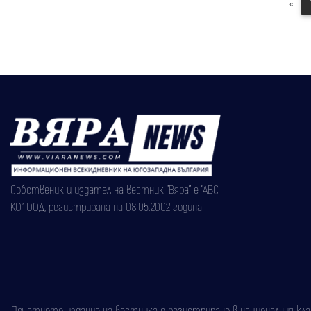
«
Собственик и издател на вестник "Вяра" е "АВС
КО" ООД, регистрирана на 08.05.2002 година.
Печатното издание на вестника е регистрирано в националния класи