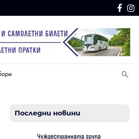
бори
Последни новини
Чуждестранната група