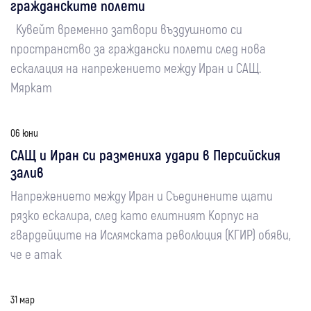
гражданските полети
Кувейт временно затвори въздушното си
пространство за граждански полети след нова
ескалация на напрежението между Иран и САЩ.
Мяркат
06 юни
САЩ и Иран си размениха удари в Персийския
залив
Напрежението между Иран и Съединените щати
рязко ескалира, след като елитният Корпус на
гвардейците на Ислямската революция (КГИР) обяви,
че е атак
31 мар