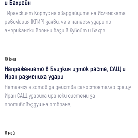
и Бахрейн
Иранският Корпус на гвардейците на Ислямската
революция (КГИР) заяви, че е нанесъл удари по
американски военни бази в Кувейт и Бахре
10 юни
Напрежението в Близкия изток расте, САЩ и
Иран размениха удари
Нетаняху е готов да действа самостоятелно срещу
Иран САЩ удариха ирански системи за
противовъздушна отбрана,
11 май