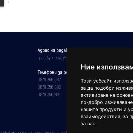
1
»
Адрес на редакцията
Град Дупница, ул.''Христо Ботев" 43
Ние използва
Телефони за реклама и абонаменти
0879 356 082
Този уебсайт използв
0879 356 098
за да подобри изживя
0879 356 289
активиране на основн
по-добро изживяване
нашите продукти и ус
взаимодействия
,
за 
за вас
.
фикатор на печатните издания (Българска национална агенция за ISSN)