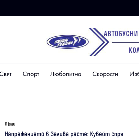
Свят
Спорт
Любопитно
Скорости
Из
11 юни
Напрежението в Залива расте: Кувейт спря