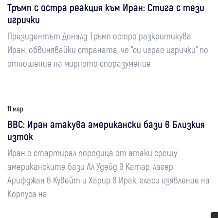
Тръмп с остра реакция към Иран: Стига с тези
игрички
Президентът Доналд Тръмп остро разкритикува
Иран, обвинявайки страната, че “си играе игрички“ по
отношение на мирното споразумение
11 мар
BBC: Иран атакува американски бази в Близкия
изток
Иран е стартирал поредица от атаки срещу
американските бази Ал Удейд в Катар, лагер
Арифджан в Кувейт и Харир в Ирак, гласи изявление на
Корпуса на