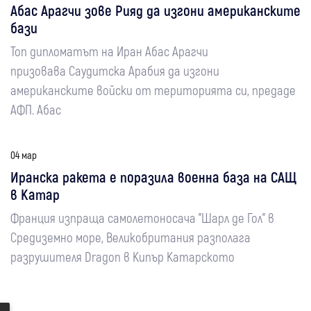
Абас Арагчи зове Рияд да изгони американските
бази
Топ дипломатът на Иран Абас Арагчи
призовава Саудитска Арабия да изгони
американските войски от територията си, предаде
АФП. Абас
04 мар
Иранска ракета е поразила военна база на САЩ
в Катар
Франция изпраща самолетоносача "Шарл де Гол" в
Средиземно море, Великобритания разполага
разрушителя Dragon в Кипър Катарското