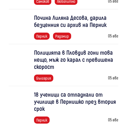
05 авг
Самоков
Любопитно
Почина Лиляна Десова, дарила
безценния си архив на Перник
05 авг
Перник
Радомир
Полицията в Пловдив гони това
нещо, мъж го карал с превишена
скорост
05 авг
България
18 ученици са отпаднали от
училище в Пернишко през втория
срок
05 авг
Перник