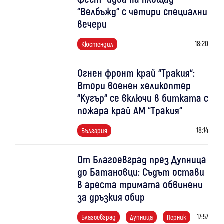
“Велбъжд“ с четири специални
вечери
18:20
Кюстендил
Огнен фронт край “Тракия“:
Втори военен хеликоптер
“Кугър“ се включи в битката с
пожара край АМ “Тракия“
18:14
България
От Благоевград през Дупница
до Батановци: Съдът остави
в ареста тримата обвинени
за дръзкия обир
17:57
Благоевград
Дупница
Перник