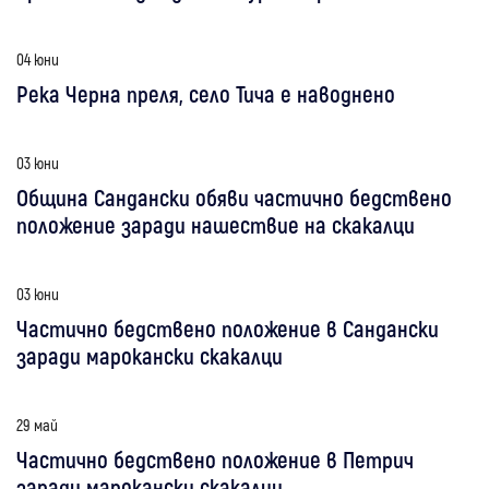
04 юни
Река Черна преля, село Тича е наводнено
03 юни
Община Сандански обяви частично бедствено
положение заради нашествие на скакалци
03 юни
Частично бедствено положение в Сандански
заради марокански скакалци
29 май
Частично бедствено положение в Петрич
заради марокански скакалци