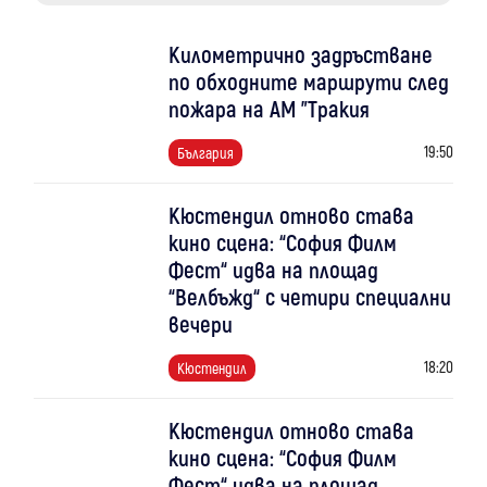
Километрично задръстване
по обходните маршрути след
пожара на АМ "Тракия
19:50
България
Кюстендил отново става
кино сцена: “София Филм
Фест“ идва на площад
“Велбъжд“ с четири специални
вечери
18:20
Кюстендил
Кюстендил отново става
кино сцена: “София Филм
Фест“ идва на площад