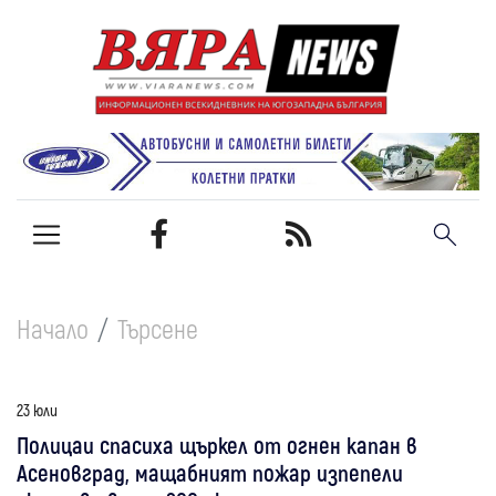
Начало
Търсене
23 юли
Полицаи спасиха щъркел от огнен капан в
Асеновград, мащабният пожар изпепели