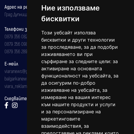
Адрес на редакцията
Ние използваме
Град Дупница, ул.''Христо Ботев" 43
бисквитки
Телефони за реклама и абонаменти
Този уебсайт използва
0879 356 082
бисквитки и други технологии
0879 356 098
за проследяване, за да подобри
0879 356 289
изживяването ви при
сърфиране за следните цели:
за
Е-мейл
активиране на основната
viaranews@gmail.com
функционалност на уебсайта
,
за
balgarkanews@gmail.com
да осигурим по-добро
viara_reklama@mail.bg
изживяване на уебсайта
,
за
измерване на вашия интерес
Следвайте ни:
към нашите продукти и услуги
и за персонализиране на
маркетинговите
взаимодействия
,
за
предоставяне на реклами които