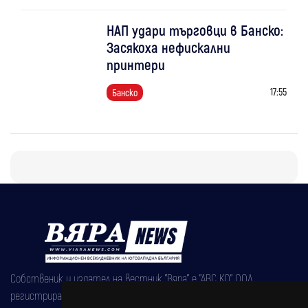
НАП удари търговци в Банско:
Засякоха нефискални
принтери
17:55
Банско
Собственик и издател на вестник "Вяра" е "АВС КО" ООД,
регистрирана на 08.05.2002 година.