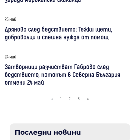
25 май
Дряново след бедствието: Тежки щети,
доброволци и спешна нужда от помощ
24 май
Затворници разчистват Габрово след
бедствието, потопът в Северна България
отмени 24 май
«
1
2
3
»
Последни новини