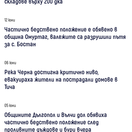
складове върху 200 дка
12 юни
Частично бедствено положение е обявено в
община Омуртаг, валежите са разрушили пътя
за с. Бостан
06 юни
Река Черна достигна критично ниво,
евакуираха жители на пострадали домове в
Тича
05 юни
Общините Дългопол и Вълчи дол обявиха
частично бедствено положение след
проливните дъждове и бури вчера