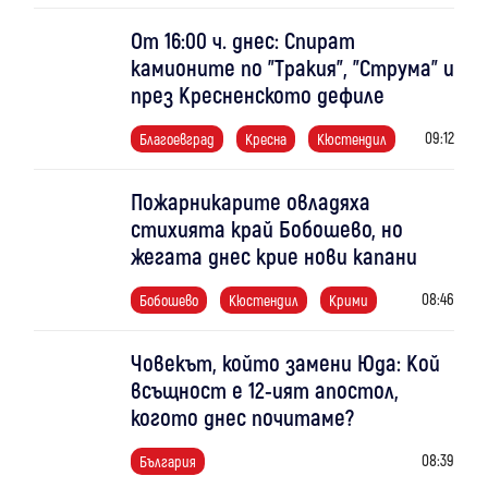
От 16:00 ч. днес: Спират
камионите по "Тракия", "Струма" и
през Кресненското дефиле
09:12
Благоевград
Кресна
Кюстендил
Пожарникарите овладяха
стихията край Бобошево, но
жегата днес крие нови капани
08:46
Бобошево
Кюстендил
Крими
Човекът, който замени Юда: Кой
всъщност е 12-ият апостол,
когото днес почитаме?
08:39
България