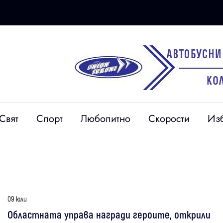
Свят
Спорт
Любопитно
Скорости
Из
09 юли
Областната управа награди героите, открили