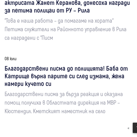
актрисата Жанет Керанова, донесоха награди
за петима полицаи от РУ – Рила
“Това е наша работа – да помагаме на хората“
Петима служители на Районното управление в Рила
са наградени с “Писм
08 юли
Благодарствени писма до полицията! Баба от
Катрище върна парите си след измама, жена
намери кучето си
Благодарствени писма за бърза реакция и оказана
помощ получиха в Областната дирекция на МВР –
Кюстендил. Кметският наместник на село
«