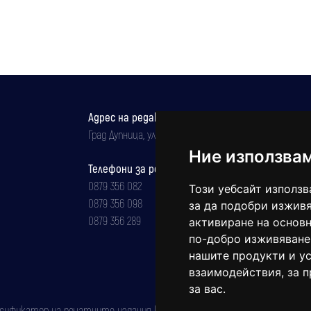
Адрес на редакцията
Град Дупница, ул.''Христо Ботев" 43
Ние използва
Телефони за реклама и абонаменти
0879 356 082
Този уебсайт използв
0879 356 098
за да подобри изживя
0879 356 289
активиране на основн
по-добро изживяване
нашите продукти и ус
взаимодействия
,
за 
за вас
.
фикатор на печатните издания (Българска национална агенция за ISSN)