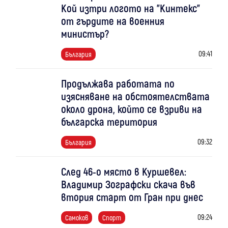
Кой изтри логото на "Кинтекс"
от гърдите на военния
министър?
09:41
България
Продължава работата по
изясняване на обстоятелствата
около дрона, който се взриви на
българска територия
09:32
България
След 46-о място в Куршевел:
Владимир Зографски скача във
втория старт от Гран при днес
09:24
Самоков
Спорт