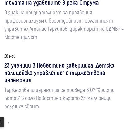
телата на удавените в река Струма
В знак на признателност за проявения
професионализъм и всеотдайност, областният
управител Атанас Гергинов, директорът на ОДМВР –
Кюстендил ст
28 май
23 ученици в Невестино завършиха „Детско
полицейско управление“ с тържествена
церемония
Тържествена церемония се проведе в ОУ “Христо
Ботев“ в село Невестино, където 23-ма ученици
получиха своит
1
»