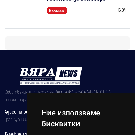
16:04
България
Собственик и издател на вестник "Вяра" е "АВС КО" ООД,
регистрирана на 08.05.2002 година.
Адрес на редакцията
Ние използваме
Град Дупница, ул.''Христо Ботев" 43
бисквитки
Телефони за реклама и абонаменти