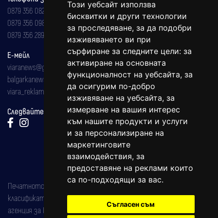
Този уебсайт използва
0879 356 082
бисквитки и други технологии
0879 356 098
за проследяване, за да подобри
0879 356 289
изживяването ви при
сърфиране за следните цели:
за
Е-мейл
активиране на основната
viaranews@gmail.com
функционалност на уебсайта
,
за
balgarkanews@gmail.com
да осигурим по-добро
viara_reklama@mail.bg
изживяване на уебсайта
,
за
измерване на вашия интерес
Следвайте ни:
към нашите продукти и услуги
и за персонализиране на
маркетинговите
взаимодействия
,
за
предоставяне на реклами които
са по-подходящи за вас
.
Печатното издание на вестника е регистрирано в националния
класификатор на печатните издания (Българска национална
Съгласен съм
агенция за ISSN) под номер: ISSN 1312-4722.