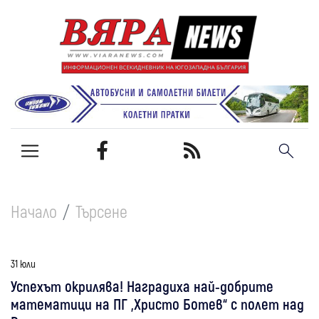
Начало
Търсене
31 юли
Успехът окрилява! Наградиха най-добрите
математици на ПГ „Христо Ботев“ с полет над