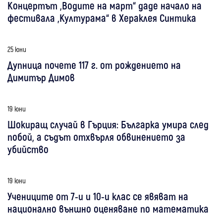
Концертът „Водите на март“ даде начало на
фестивала „Културама“ в Хераклея Синтика
25 юни
Дупница почете 117 г. от рождението на
Димитър Димов
19 юни
Шокиращ случай в Гърция: Българка умира след
побой, а съдът отхвърля обвинението за
убийство
19 юни
Учениците от 7-и и 10-и клас се явяват на
национално външно оценяване по математика