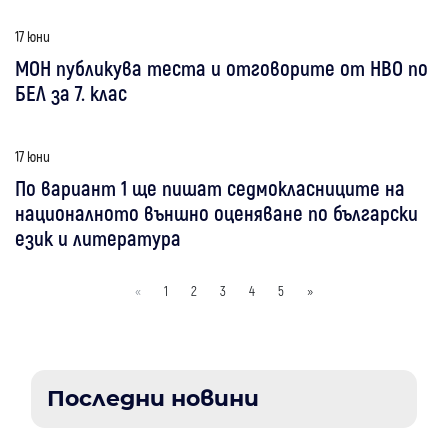
17 юни
МОН публикува теста и отговорите от НВО по
БЕЛ за 7. клас
17 юни
По вариант 1 ще пишат седмокласниците на
националното външно оценяване по български
език и литература
«
1
2
3
4
5
»
Последни новини