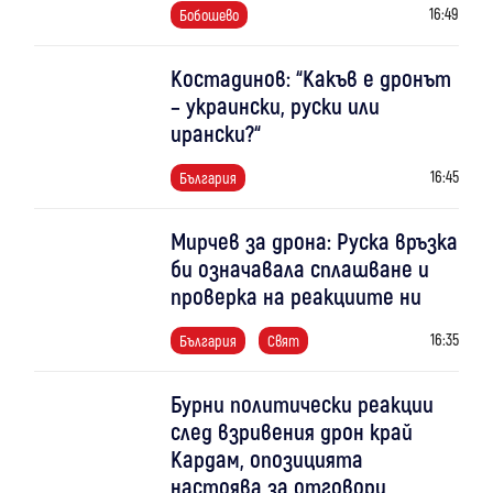
16:49
Бобошево
Костадинов: “Какъв е дронът
– украински, руски или
ирански?“
16:45
България
Мирчев за дрона: Руска връзка
би означавала сплашване и
проверка на реакциите ни
16:35
България
Свят
Бурни политически реакции
след взривения дрон край
Кардам, опозицията
настоява за отговори