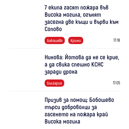
7 екипа гасят пожара във
Висока могила, огънят
засегна две къщи и върви към
Сопово
17:18
Бобошево
Крими
Нинова: Йотова да не се крие,
а да свика спешно КСНС
заради дрона
17:05
България
Призив за помощ: Бобошево
търси доброволци за
гасенето на пожара край
Висока могила