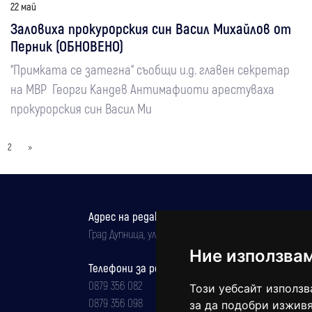
22 май
Заловиха прокурорския син Васил Михайлов от
Перник (ОБНОВЕНО)
“Примката се затегна“ съобщи и.д. главен секретар
на МВР Георги Кандев Антимафиоти арестуваха
прокурорския син Васил Ми
2
»
Адрес на редакцията
Град Дупница, ул.''Христо Ботев" 43
Ние използва
Телефони за реклама и абонаменти
0879 356 082
Този уебсайт използв
0879 356 098
за да подобри изживя