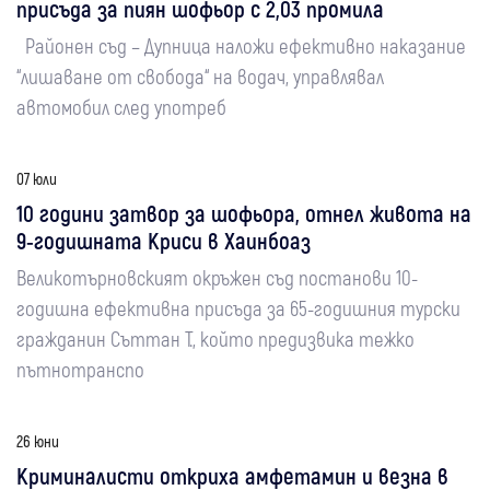
присъда за пиян шофьор с 2,03 промила
Районен съд – Дупница наложи ефективно наказание
“лишаване от свобода“ на водач, управлявал
автомобил след употреб
07 юли
10 години затвор за шофьора, отнел живота на
9-годишната Криси в Хаинбоаз
Великотърновският окръжен съд постанови 10-
годишна ефективна присъда за 65-годишния турски
гражданин Съттан Т., който предизвика тежко
пътнотранспо
26 юни
Криминалисти откриха амфетамин и везна в