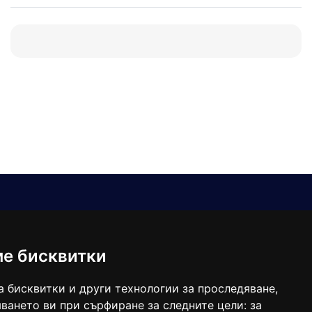
Е-мейл
Следвайте ни:
viaranews@gmail.com
balgarkanews@gmail.com
ме бисквитки
viara_reklama@mail.bg
а бисквитки и други технологии за проследяване,
ването ви при сърфиране за следните цели:
за