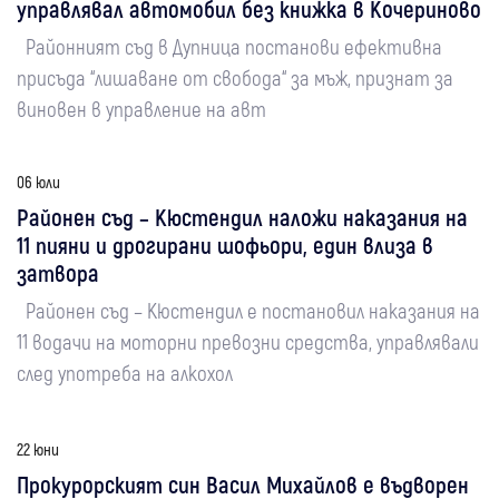
управлявал автомобил без книжка в Кочериново
Районният съд в Дупница постанови ефективна
присъда “лишаване от свобода“ за мъж, признат за
виновен в управление на авт
06 юли
Районен съд – Кюстендил наложи наказания на
11 пияни и дрогирани шофьори, един влиза в
затвора
Районен съд – Кюстендил е постановил наказания на
11 водачи на моторни превозни средства, управлявали
след употреба на алкохол
22 юни
Прокурорският син Васил Михайлов е въдворен