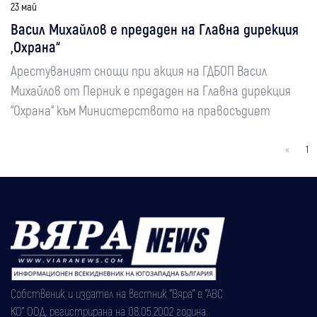
23 май
Васил Михайлов е предаден на Главна дирекция
„Охрана“
Арестуваният снощи при акция на ГДБОП Васил
Михайлов от Перник е предаден на Главна дирекция
“Охрана“ към Министерството на правосъдиет
«
1
Собственик и издател на вестник "Вяра" е "АВС
КО" ООД, регистрирана на 08.05.2002 година.