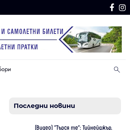
бори
Последни новини
(Видео) "Търся те": Тийнейджър,