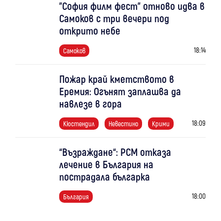
"София филм фест" отново идва в
Самоков с три вечери под
открито небе
18:14
Самоков
Пожар край кметството в
Еремия: Огънят заплашва да
навлезе в гора
18:09
Кюстендил
Невестино
Крими
“Възраждане“: РСМ отказа
лечение в България на
пострадала българка
18:00
България