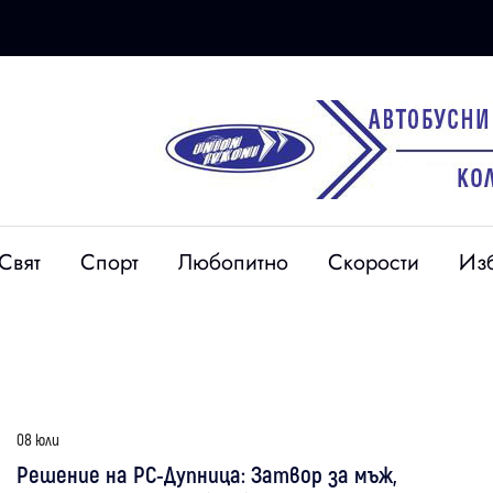
Свят
Спорт
Любопитно
Скорости
Из
08 юли
Решение на РС-Дупница: Затвор за мъж,