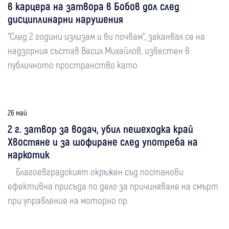
в карцера на затвора в Бобов дол след
дисциплинарни нарушения
“След 2 години излизам и ви почвам“, заканвал се на
надзорния състав Васил Михайлов, известен в
публичното пространство като
26 май
2 г. затвор за водач, убил пешеходка край
Хвостяне и за шофиране след употреба на
наркотик
Благоевградският окръжен съд постанови
ефективна присъда по дело за причиняване на смърт
при управление на моторно пр