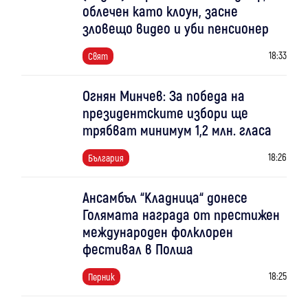
облечен като клоун, засне
зловещо видео и уби пенсионер
18:33
Свят
Огнян Минчев: За победа на
президентските избори ще
трябват минимум 1,2 млн. гласа
18:26
България
Ансамбъл “Кладница“ донесе
Голямата награда от престижен
международен фолклорен
фестивал в Полша
18:25
Перник