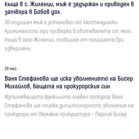
къща в с. Жиленци, мъж е задържан и приведен в
затвора в Бобов дол
36-годишен мъж е установен от кюстендилски
криминалисти при проверка в обитаваната от него
къща в село Жиленци, съобщиха от полицията.При
извършени
29 май
Ваня Стефанова ще иска уволнението на Бисер
Михайлов, бащата на прокурорския син
Изпълняващата функциите главен прокурор Ваня
Стефанова ще поиска дисциплинарното уволнение на
прокурора от Окръжна прокуратура – Перник Бисер