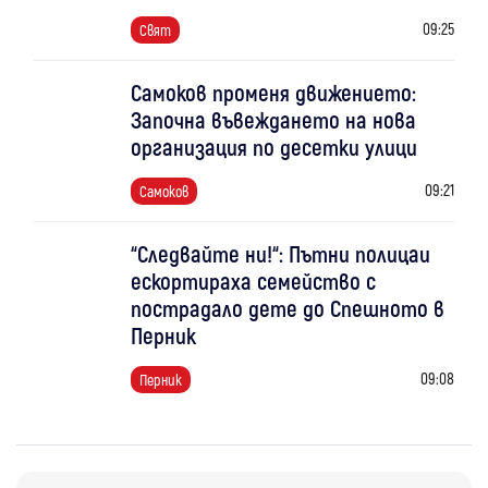
09:25
Свят
Самоков променя движението:
Започна въвеждането на нова
организация по десетки улици
09:21
Самоков
“Следвайте ни!“: Пътни полицаи
ескортираха семейство с
пострадало дете до Спешното в
Перник
09:08
Перник