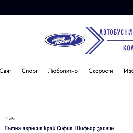
Свят
Спорт
Любопитно
Скорости
Из
04 авг
Пътна агресия край София: Шофьор засече