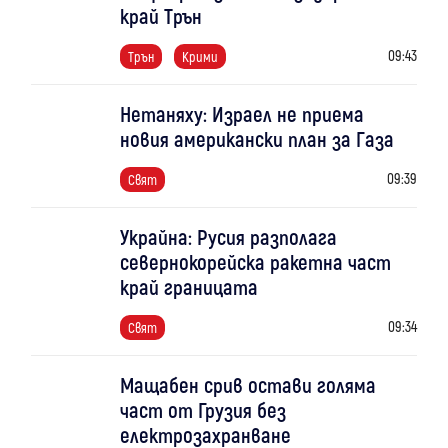
край Трън
09:43
Трън
Крими
Нетаняху: Израел не приема
новия американски план за Газа
09:39
Свят
Украйна: Русия разполага
севернокорейска ракетна част
край границата
09:34
Свят
Мащабен срив остави голяма
част от Грузия без
електрозахранване