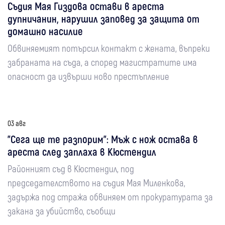
Съдия Мая Гиздова остави в ареста
дупничанин, нарушил заповед за защита от
домашно насилие
Обвиняемият потърсил контакт с жената, въпреки
забраната на съда, а според магистратите има
опасност да извърши ново престъпление
03 авг
"Сега ще те разпорим": Мъж с нож остава в
ареста след заплаха в Кюстендил
Районният съд в Кюстендил, под
председателството на съдия Мая Миленкова,
задържа под стража обвиняем от прокуратурата за
закана за убийство, съобщи