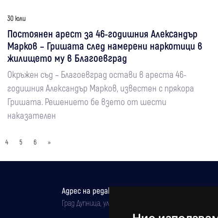
30 юли
Постоянен арест за 46-годишния Александър
Марков – Гришата след намерени наркотици в
жилището му в Благоевград
Окръжен съд – Благоевград остави в ареста 46-
годишния Александър Марков, известен с прякора
Гришата. Решението бе взето от шести
наказателен
4
5
6
»
Адрес на редакцията
Град Дупница, ул.''Христо Ботев" 43