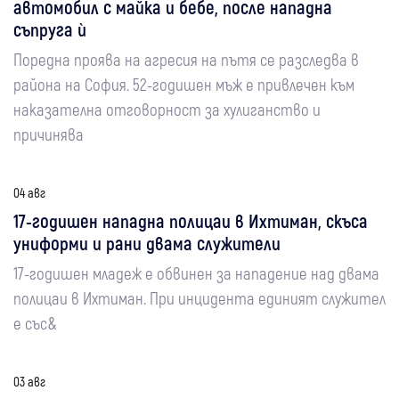
автомобил с майка и бебе, после нападна
съпруга ѝ
Поредна проява на агресия на пътя се разследва в
района на София. 52-годишен мъж е привлечен към
наказателна отговорност за хулиганство и
причинява
04 авг
17-годишен нападна полицаи в Ихтиман, скъса
униформи и рани двама служители
17-годишен младеж е обвинен за нападение над двама
полицаи в Ихтиман. При инцидента единият служител
е със&
03 авг