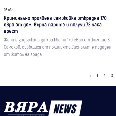
03 авг
Криминално проявена самоковка открадна 170
евро от дом, върна парите и получи 72 часа
арест
Жена е задържана за кражба на 170 евро от жилище в
Самоков, съобщиха от полицията.Сигналът е подаден
от жител на града
«
1
2
3