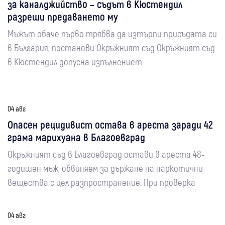
за каналджийство – съдът в Кюстендил
разреши предаването му
Мъжът обаче първо трябва да изтърпи присъдата си
в България, постанови Окръжният съд Окръжният съд
в Кюстендил допусна изпълнениет
04 авг
Опасен рецидивист остава в ареста заради 42
грама марихуана в Благоевград
Окръжният съд в Благоевград остави в ареста 48-
годишен мъж, обвиняем за държане на наркотични
вещества с цел разпространение. При проверка
04 авг