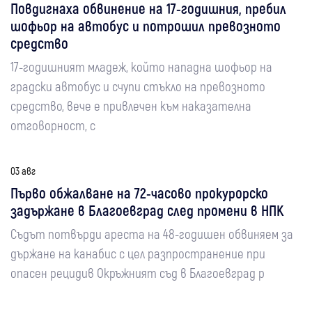
Повдигнаха обвинение на 17-годишния, пребил
шофьор на автобус и потрошил превозното
средство
17-годишният младеж, който нападна шофьор на
градски автобус и счупи стъкло на превозното
средство, вече е привлечен към наказателна
отговорност, с
03 авг
Първо обжалване на 72-часово прокурорско
задържане в Благоевград след промени в НПК
Съдът потвърди ареста на 48-годишен обвиняем за
държане на канабис с цел разпространение при
опасен рецидив Окръжният съд в Благоевград р