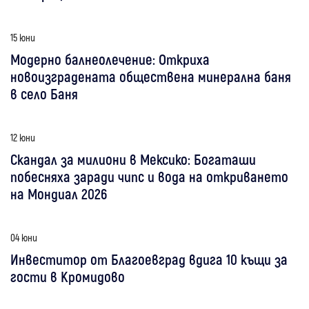
15 юни
Модерно балнеолечение: Откриха
новоизградената обществена минерална баня
в село Баня
12 юни
Скандал за милиони в Мексико: Богаташи
побесняха заради чипс и вода на откриването
на Мондиал 2026
04 юни
Инвеститор от Благоевград вдига 10 къщи за
гости в Кромидово