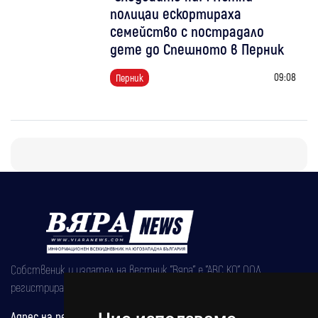
полицаи ескортираха
семейство с пострадало
дете до Спешното в Перник
09:08
Перник
Собственик и издател на вестник "Вяра" е "АВС КО" ООД,
регистрирана на 08.05.2002 година.
Адрес на редакцията