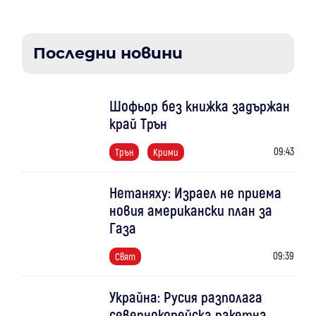
Последни новини
Шофьор без книжка задържан
край Трън
09:43
Трън
Крими
Нетаняху: Израел не приема
новия американски план за
Газа
09:39
Свят
Украйна: Русия разполага
севернокорейска ракетна