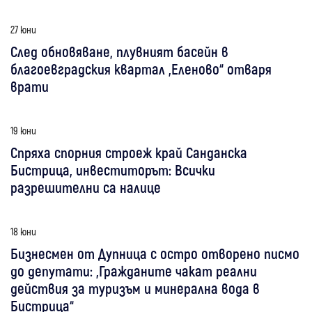
27 юни
След обновяване, плувният басейн в
благоевградския квартал „Еленово“ отваря
врати
19 юни
Спряха спорния строеж край Санданска
Бистрица, инвеститорът: Всички
разрешителни са налице
18 юни
Бизнесмен от Дупница с остро отворено писмо
до депутати: „Гражданите чакат реални
действия за туризъм и минерална вода в
Бистрица“