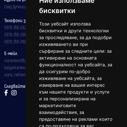
Ние използваме
Град Дупница, ул.''Христо Ботев" 43
бисквитки
Телефони за реклама и абонаменти
Този уебсайт използва
0879 356 082
бисквитки и други технологии
0879 356 098
за проследяване, за да подобри
0879 356 289
изживяването ви при
сърфиране за следните цели:
за
Е-мейл
активиране на основната
viaranews@gmail.com
функционалност на уебсайта
,
за
balgarkanews@gmail.com
да осигурим по-добро
viara_reklama@mail.bg
изживяване на уебсайта
,
за
измерване на вашия интерес
Следвайте ни:
към нашите продукти и услуги
и за персонализиране на
маркетинговите
взаимодействия
,
за
предоставяне на реклами които
са по-подходящи за вас
.