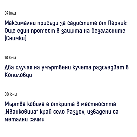
07 юли
Максимални присъди за садистите от Перник:
Още един протест в защита на безгласните
(Снимки)
18 юни
Два случая на умъртвени кучета разследват в
Копиловци
08 юни
Мъртва кобила е открита в местността
„Иванковица“ край село Раздол, извадени са
метални сачми