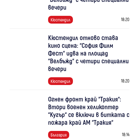
вечери
18:20
Кюстендил
Кюстендил отново става
кино сцена: “София Филм
Фест“ идва на площад
“Велбъжд“ с четири специални
вечери
18:20
Кюстендил
Огнен фронт край “Тракия“:
Втори военен хеликоптер
“Кугър“ се включи в битката с
пожара край АМ “Тракия“
18:14
България