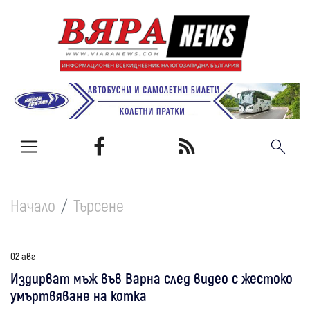
Начало
Търсене
02 авг
Издирват мъж във Варна след видео с жестоко
умъртвяване на котка