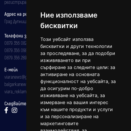
регистрирана на 08.05.2002 година.
Адрес на редакцията
Ние използваме
Град Дупница, ул.''Христо Ботев" 43
бисквитки
Телефони за реклама и абонаменти
Този уебсайт използва
0879 356 082
бисквитки и други технологии
0879 356 098
за проследяване, за да подобри
0879 356 289
изживяването ви при
сърфиране за следните цели:
за
Е-мейл
активиране на основната
viaranews@gmail.com
функционалност на уебсайта
,
за
balgarkanews@gmail.com
да осигурим по-добро
viara_reklama@mail.bg
изживяване на уебсайта
,
за
измерване на вашия интерес
Следвайте ни:
към нашите продукти и услуги
и за персонализиране на
маркетинговите
взаимодействия
,
за