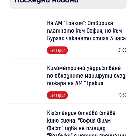
Последни новини
На АМ “Тракия“: Отвориха
платното към София, но към
Бургас чакането стига 3 часа
21:09
България
Километрично задръстване
по обходните маршрути след
пожара на АМ "Тракия
19:50
България
Кюстендил отново става
кино сцена: “София Филм
Фест“ идва на площад
“Велбъжд“ с четири специални