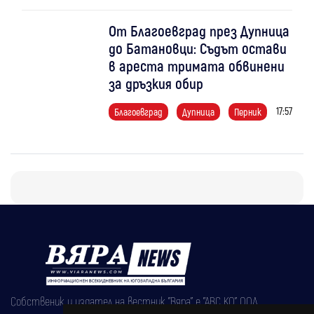
От Благоевград през Дупница
до Батановци: Съдът остави
в ареста тримата обвинени
за дръзкия обир
17:57
Благоевград
Дупница
Перник
Собственик и издател на вестник "Вяра" е "АВС КО" ООД,