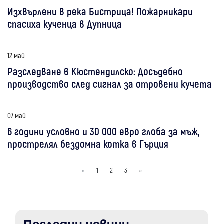
Изхвърлени в река Бистрица! Пожарникари
спасиха кученца в Дупница
12 май
Разследване в Кюстендилско: Досъдебно
производство след сигнал за отровени кучета
07 май
6 години условно и 30 000 евро глоба за мъж,
прострелял бездомна котка в Гърция
«
1
2
3
»