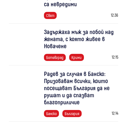
са невредими
12:36
Свят
Задържаха мъж за побой над
жената, с която живее в
Новачене
12:15
Ботевград
Крими
Радев за случая в Банско:
Призовавам всички, които
посещават България да не
рушат и да спазват
благоприличие
12:14
Банско
България