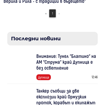
Верила и Рила - с традиции в бъдещето“
«
1
»
Последни новини
Внимание: Тунел “Блатино“ на
АМ “Струма“ край Дупница е
без осветление
12:46
Дупница
Танкер съобщи за две
експлозии край Ормузкия
проток, корабът и екипажът