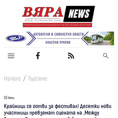
Начало
Търсене
03 юни
Крайници се готви за фестивал! Десетки нови
участници превземат сцената на „Между