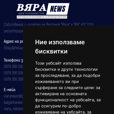
Собственик и издател на вестник "Вяра" е "АВС КО" ООД,
регистрирана на 08.05.2002 година.
Адрес на редакцията
Ние използваме
Град Дупница, ул.''Христо Ботев" 43
бисквитки
Телефони за реклама и абонаменти
Този уебсайт използва
0879 356 082
бисквитки и други технологии
0879 356 098
за проследяване, за да подобри
0879 356 289
изживяването ви при
сърфиране за следните цели:
за
Е-мейл
активиране на основната
viaranews@gmail.com
функционалност на уебсайта
,
за
balgarkanews@gmail.com
да осигурим по-добро
viara_reklama@mail.bg
изживяване на уебсайта
,
за