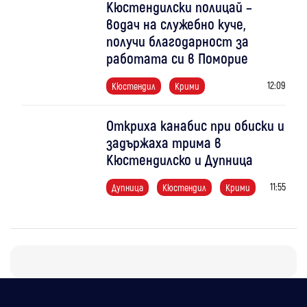
Кюстендилски полицай –
водач на служебно куче,
получи благодарност за
работата си в Поморие
12:09
Кюстендил
Крими
Откриха канабис при обиски и
задържаха трима в
Кюстендилско и Дупница
11:55
Дупница
Кюстендил
Крими