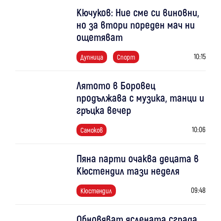
Кючуков: Ние сме си виновни,
но за втори пореден мач ни
ощетяват
10:15
Дупница
Спорт
Лятото в Боровец
продължава с музика, танци и
гръцка вечер
10:06
Самоков
Пяна парти очаква децата в
Кюстендил тази неделя
09:48
Кюстендил
Обновяват яслената сграда