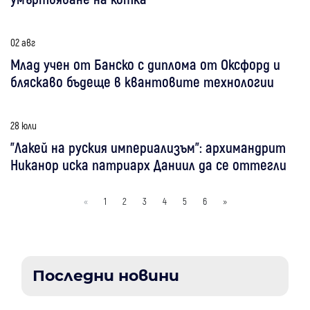
02 авг
Млад учен от Банско с диплома от Оксфорд и
бляскаво бъдеще в квантовите технологии
28 юли
"Лакей на руския империализъм": архимандрит
Никанор иска патриарх Даниил да се оттегли
«
1
2
3
4
5
6
»
Последни новини