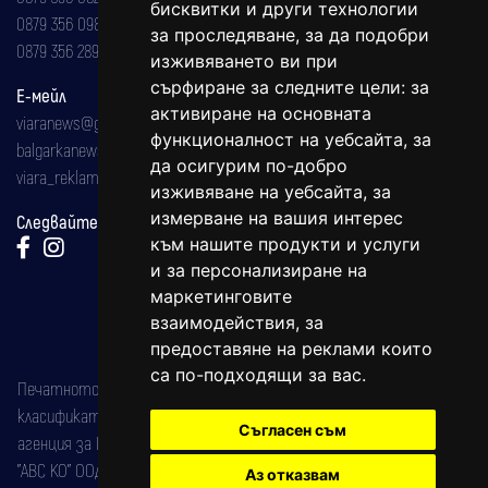
бисквитки и други технологии
0879 356 098
за проследяване, за да подобри
0879 356 289
изживяването ви при
сърфиране за следните цели:
за
Е-мейл
активиране на основната
viaranews@gmail.com
функционалност на уебсайта
,
за
balgarkanews@gmail.com
да осигурим по-добро
viara_reklama@mail.bg
изживяване на уебсайта
,
за
измерване на вашия интерес
Следвайте ни:
към нашите продукти и услуги
и за персонализиране на
маркетинговите
взаимодействия
,
за
предоставяне на реклами които
са по-подходящи за вас
.
Печатното издание на вестника е регистрирано в националния
класификатор на печатните издания (Българска национална
Съгласен съм
агенция за ISSN) под номер: ISSN 1312-4722.
"АВС КО" ООД е притежател на марката: Вяра информационен
Аз отказвам