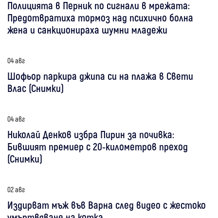
Полицията в Перник по сигнали в мрежата:
Предотвратиха тормоз над психично болна
жена и санкционираха шумни младежи
04 авг
Шофьор паркира джипа си на плажа в Свети
Влас (Снимки)
04 авг
Николай Денков избра Пирин за почивка:
Бившият премиер с 20-километров преход
(Снимки)
02 авг
Издирват мъж във Варна след видео с жестоко
умъртвяване на котка