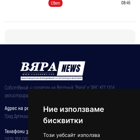
08:45
Свят
Собственик и издател на вестник "Вяра" е "АВС КО" ООД,
регистрирана на 08.05.2002 година.
Адрес на редакцията
Ние използваме
Град Дупница, ул.''Христо Ботев" 43
бисквитки
Телефони за реклама и абонаменти
Този уебсайт използва
0879 356 082