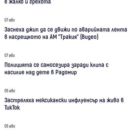
е жалко и грехота
07 авг
Заснеха джип да се движи по аварийната лента
в насрещното на АМ "Тракия" (Видео)
07 авг
Полицията се самосезира заради клипа с
насилие над дете в Радомир
05 авг
Застреляха мексикански инфлуенсър на живо в
ТикТок
05 авг