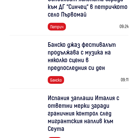
към ДГ “Синчец“ в петричкото
село Първомай
09:24
Петрич
Банско джаз фестивалът
продължава с музика на
няколко сцени в
предпоследния си ден
09:11
Банско
Испания заплаши Италия с
ответни мерки заради
граничния контрол след
мигрантския наплив към
Сеута