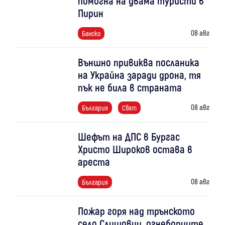
помогна на двама туристи в
Пирин
08 авг
Банско
Външно привиква посланика
на Украйна заради дрона, тя
пък не била в страната
08 авг
България
Свят
Шефът на ДПС в Бургас
Христо Широков остава в
ареста
08 авг
България
Пожар горя над трънското
село Слишовци, огнеборците