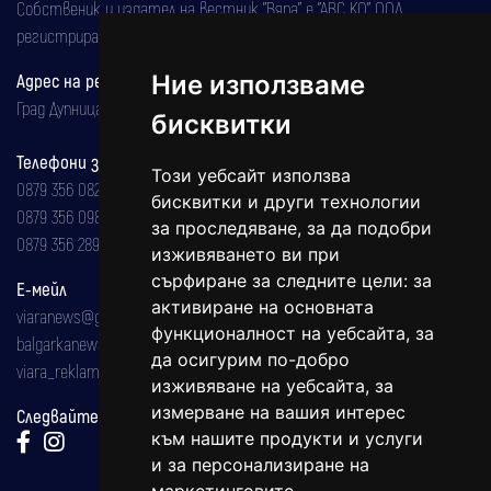
Собственик и издател на вестник "Вяра" е "АВС КО" ООД,
регистрирана на 08.05.2002 година.
Адрес на редакцията
Ние използваме
Град Дупница, ул.''Христо Ботев" 43
бисквитки
Телефони за реклама и абонаменти
Този уебсайт използва
0879 356 082
бисквитки и други технологии
0879 356 098
за проследяване, за да подобри
0879 356 289
изживяването ви при
сърфиране за следните цели:
за
Е-мейл
активиране на основната
viaranews@gmail.com
функционалност на уебсайта
,
за
balgarkanews@gmail.com
да осигурим по-добро
viara_reklama@mail.bg
изживяване на уебсайта
,
за
измерване на вашия интерес
Следвайте ни:
към нашите продукти и услуги
и за персонализиране на