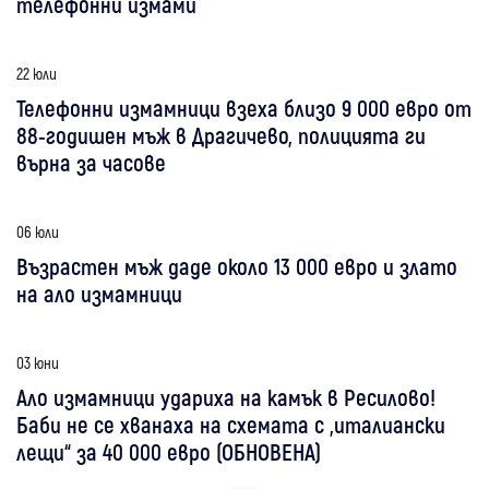
телефонни измами
22 юли
Телефонни измамници взеха близо 9 000 евро от
88-годишен мъж в Драгичево, полицията ги
върна за часове
06 юли
Възрастен мъж даде около 13 000 евро и злато
на ало измамници
03 юни
Ало измамници удариха на камък в Ресилово!
Баби не се хванаха на схемата с „италиански
лещи“ за 40 000 евро (ОБНОВЕНА)