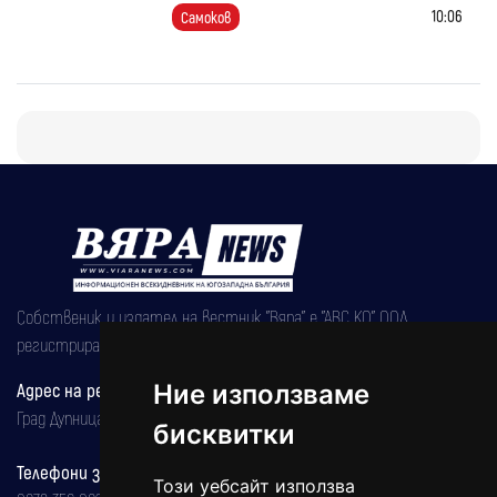
10:06
Самоков
Собственик и издател на вестник "Вяра" е "АВС КО" ООД,
регистрирана на 08.05.2002 година.
Адрес на редакцията
Ние използваме
Град Дупница, ул.''Христо Ботев" 43
бисквитки
Телефони за реклама и абонаменти
Този уебсайт използва