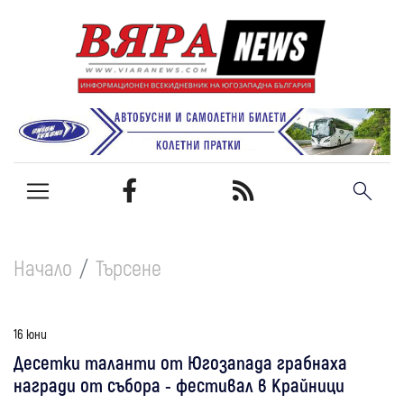
Начало
Търсене
16 юни
Десетки таланти от Югозапада грабнаха
награди от събора - фестивал в Крайници