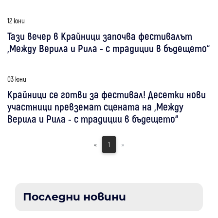
12 юни
Тази вечер в Крайници започва фестивалът
„Между Верила и Рила - с традиции в бъдещето“
03 юни
Крайници се готви за фестивал! Десетки нови
участници превземат сцената на „Между
Верила и Рила - с традиции в бъдещето“
«
1
»
Последни новини