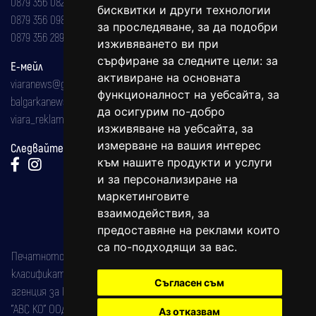
0879 356 082
бисквитки и други технологии
0879 356 098
за проследяване, за да подобри
0879 356 289
изживяването ви при
сърфиране за следните цели:
за
Е-мейл
активиране на основната
viaranews@gmail.com
функционалност на уебсайта
,
за
balgarkanews@gmail.com
да осигурим по-добро
viara_reklama@mail.bg
изживяване на уебсайта
,
за
измерване на вашия интерес
Следвайте ни:
към нашите продукти и услуги
и за персонализиране на
маркетинговите
взаимодействия
,
за
предоставяне на реклами които
са по-подходящи за вас
.
Печатното издание на вестника е регистрирано в националния
класификатор на печатните издания (Българска национална
Съгласен съм
агенция за ISSN) под номер: ISSN 1312-4722.
"АВС КО" ООД е притежател на марката: Вяра информационен
Аз отказвам