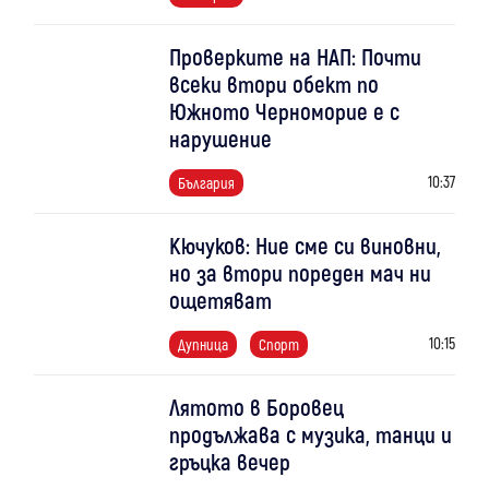
Проверките на НАП: Почти
всеки втори обект по
Южното Черноморие е с
нарушение
10:37
България
Кючуков: Ние сме си виновни,
но за втори пореден мач ни
ощетяват
10:15
Дупница
Спорт
Лятото в Боровец
продължава с музика, танци и
гръцка вечер