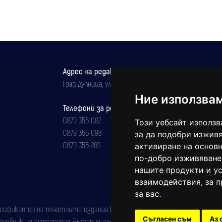
Адрес на редакцията
Град Дупница, ул.''Христо Ботев" 43
Ние използва
Телефони за реклама и абонаменти
0879 356 082
Този уебсайт използв
0879 356 098
за да подобри изживя
0879 356 289
активиране на основн
по-добро изживяване
нашите продукти и ус
взаимодействия
,
за 
за вас
.
фикатор на печатните издания (Българска национална агенция за ISSN)
Съгласен съм
Аз 
евник на югозападна България, със свидетелство за марка рег. номер: 