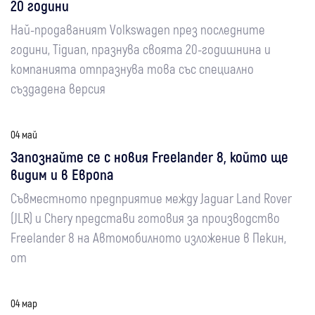
20 години
Най-продаваният Volkswagen през последните
години, Tiguan, празнува своята 20-годишнина и
компанията отпразнува това със специално
създадена версия
04 май
Запознайте се с новия Freelander 8, който ще
видим и в Европа
Съвместното предприятие между Jaguar Land Rover
(JLR) и Chery представи готовия за производство
Freelander 8 на Автомобилното изложение в Пекин,
от
04 мар