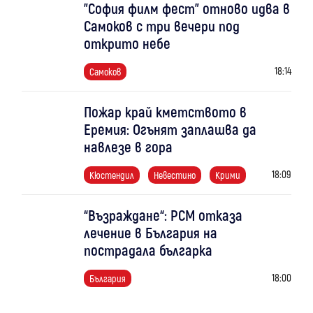
"София филм фест" отново идва в
Самоков с три вечери под
открито небе
18:14
Самоков
Пожар край кметството в
Еремия: Огънят заплашва да
навлезе в гора
18:09
Кюстендил
Невестино
Крими
“Възраждане“: РСМ отказа
лечение в България на
пострадала българка
18:00
България