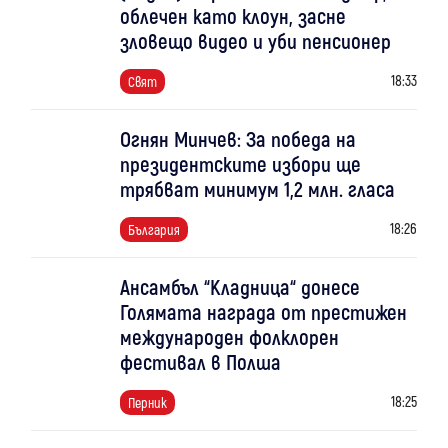
облечен като клоун, засне
зловещо видео и уби пенсионер
18:33
Свят
Огнян Минчев: За победа на
президентските избори ще
трябват минимум 1,2 млн. гласа
18:26
България
Ансамбъл “Кладница“ донесе
Голямата награда от престижен
международен фолклорен
фестивал в Полша
18:25
Перник