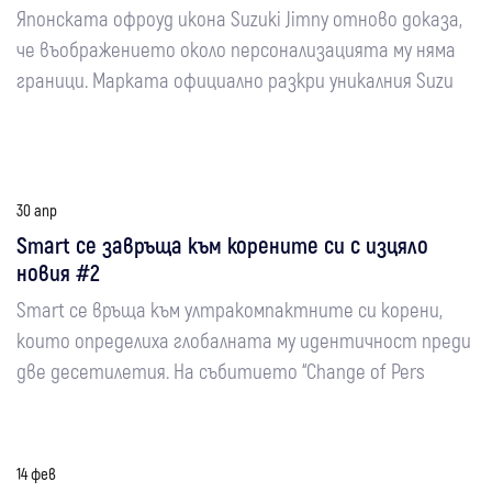
Японската офроуд икона Suzuki Jimny отново доказа,
че въображението около персонализацията му няма
граници. Марката официално разкри уникалния Suzu
30 апр
Smart се завръща към корените си с изцяло
новия #2
Smart се връща към ултракомпактните си корени,
които определиха глобалната му идентичност преди
две десетилетия. На събитието “Change of Pers
14 фев