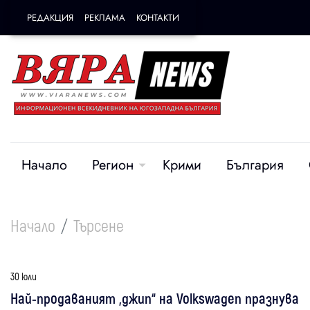
РЕДАКЦИЯ
РЕКЛАМА
КОНТАКТИ
Начало
Регион
Крими
България
Начало
Търсене
30 юли
Най-продаваният „джип“ на Volkswagen празнува