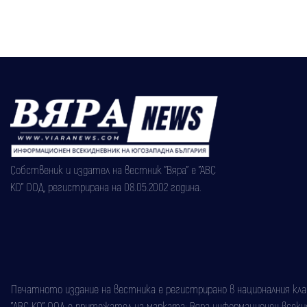
Собственик и издател на вестник "Вяра" е "АВС
КО" ООД, регистрирана на 08.05.2002 година.
Печатното издание на вестника е регистрирано в националния класи
"АВС КО" ООД е притежател на марката: Вяра информационен всекидн