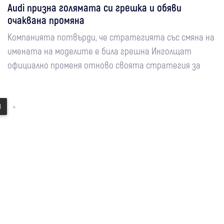
Audi призна голямата си грешка и обяви
очаквана промяна
Компанията потвърди, че стратегията със смяна на
имената на моделите е била грешна Инголщат
официално променя отново своята стратегия за
1
»