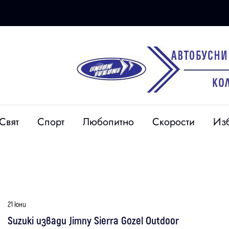
Свят
Спорт
Любопитно
Скорости
Из
21 юни
Suzuki извади Jimny Sierra Gozel Outdoor