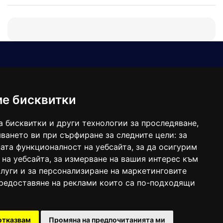
Е-мейл
Следвайте ни:
viaranews@gmail.com
balgarkanews@gmail.com
ме бисквитки
viara_reklama@mail.bg
а бисквитки и други технологии за проследяване,
ването ви при сърфиране за следните цели:
за
ата функционалност на уебсайта
,
за да осигурим
 на уебсайта
,
за измерване на вашия интерес към
луги и за персонализиране на маркетинговите
предоставяне на реклами които са по-подходящи
 под номер: ISSN 1312-4722.
отказвам
Промяна на предпочитанията ми
47857/11.05.2004 година.