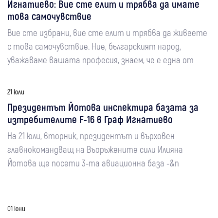
Игнатиево: Вие сте елит и трябва да имате
това самочувствие
Вие сте избрани, вие сте елит и трябва да живеете
с това самочувствие. Ние, българският народ,
уважаваме вашата професия, знаем, че е една от
21 юли
Президентът Йотова инспектира базата за
изтребителите F-16 в Граф Игнатиево
На 21 юли, вторник, президентът и върховен
главнокомандващ на Въоръжените сили Илияна
Йотова ще посети 3-та авиационна база -&n
01 юни