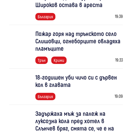
Широков остава в ареста
19:39
България
Пожар горя над трънското село
Слишовци, огнеборците овладяха
пламъците
19:33
Трън
Крими
18-годишен уби чичо си с дървен
кол в главата
19:09
България
Задържаха мъж за палеж на
луксозна кола пред хотел в
Слънчев бряг, смята се, че е на