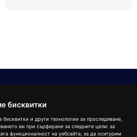
Е-мейл
Следвайте ни:
viaranews@gmail.com
balgarkanews@gmail.com
ме бисквитки
viara_reklama@mail.bg
а бисквитки и други технологии за проследяване,
ването ви при сърфиране за следните цели:
за
ата функционалност на уебсайта
,
за да осигурим