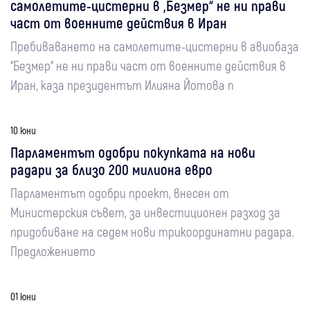
самолетите-цистерни в „Безмер“ не ни прави
част от военните действия в Иран
Пребиваването на самолетите-цистерни в авиобаза
“Безмер“ не ни прави част от военните действия в
Иран, каза президентът Илияна Йотова п
10 юни
Парламентът одобри покупката на нови
радари за близо 200 милиона евро
Парламентът одобри проект, внесен от
Министерския съвет, за инвестиционен разход за
придобиване на седем нови трикоординатни радара.
Предложението
01 юни