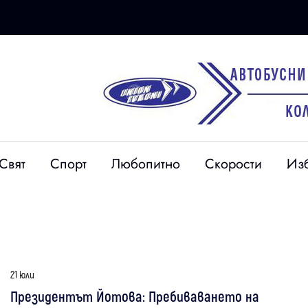
Свят
Спорт
Любопитно
Скорости
Из
21 юли
Президентът Йотова: Пребиваването на