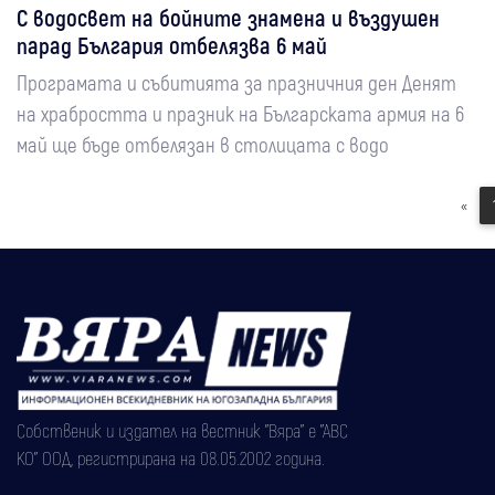
С водосвет на бойните знамена и въздушен
парад България отбелязва 6 май
Програмата и събитията за празничния ден Денят
на храбростта и празник на Българската армия на 6
май ще бъде отбелязан в столицата с водо
«
Собственик и издател на вестник "Вяра" е "АВС
КО" ООД, регистрирана на 08.05.2002 година.