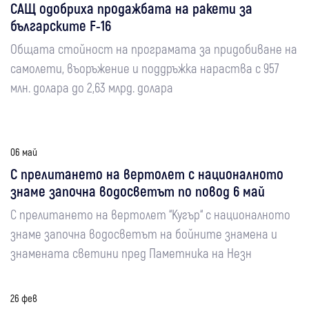
САЩ одобриха продажбата на ракети за
българските F-16
Общата стойност на програмата за придобиване на
самолети, въоръжение и поддръжка нараства с 957
млн. долара до 2,63 млрд. долара
06 май
С прелитането на вертолет с националното
знаме започна водосветът по повод 6 май
С прелитането на вертолет “Кугър“ с националното
знаме започна водосветът на бойните знамена и
знамената светини пред Паметника на Незн
26 фев