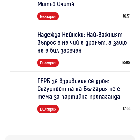
Митьо Очите
18:51
България
Надежда Нейнски: Най-важният
въпрос е не чий е дронът, а защо
не е бил засечен
18:08
България
ГЕРБ за взривилия се дрон:
Сигурността на България не е
тема за партийна пропаганда
17:44
България