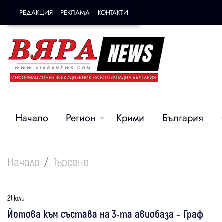
РЕДАКЦИЯ
РЕКЛАМА
КОНТАКТИ
Начало
Регион
Крими
България
Начало
Търсене
21 юли
Йотова към състава на 3-та авиобаза – Граф