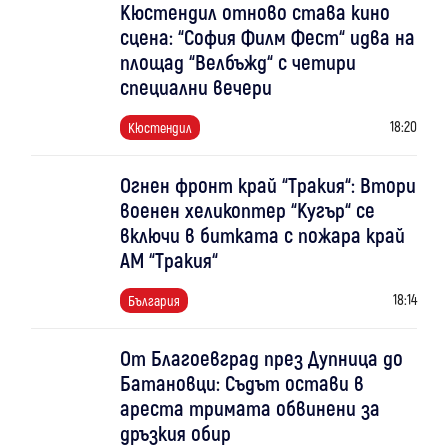
Кюстендил отново става кино
сцена: “София Филм Фест“ идва на
площад “Велбъжд“ с четири
специални вечери
18:20
Кюстендил
Огнен фронт край “Тракия“: Втори
военен хеликоптер “Кугър“ се
включи в битката с пожара край
АМ “Тракия“
18:14
България
От Благоевград през Дупница до
Батановци: Съдът остави в
ареста тримата обвинени за
дръзкия обир