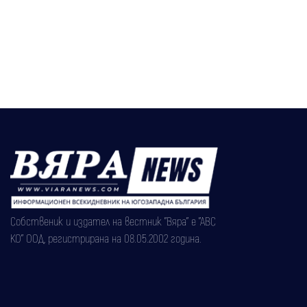
Собственик и издател на вестник "Вяра" е "АВС
КО" ООД, регистрирана на 08.05.2002 година.