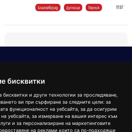
17:57
Благоевград
Дупница
Перник
Е-мейл
Следвайте ни:
viaranews@gmail.com
balgarkanews@gmail.com
ме бисквитки
viara_reklama@mail.bg
а бисквитки и други технологии за проследяване,
ването ви при сърфиране за следните цели:
за
ата функционалност на уебсайта
,
за да осигурим
 на уебсайта
,
за измерване на вашия интерес към
луги и за персонализиране на маркетинговите
предоставяне на реклами които са по-подходящи