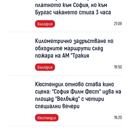
платното към София, но към
Бургас чакането стига 3 часа
21:09
България
Километрично задръстване по
обходните маршрути след
пожара на АМ "Тракия
19:50
България
Кюстендил отново става кино
сцена: “София Филм Фест“ идва на
площад “Велбъжд“ с четири
специални вечери
18:20
Кюстендил