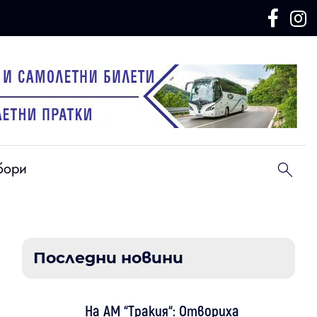
бори
Последни новини
На АМ “Тракия“: Отвориха