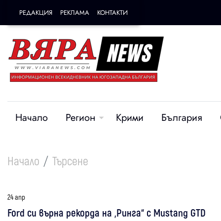
РЕДАКЦИЯ
РЕКЛАМА
КОНТАКТИ
Начало
Регион
Крими
България
Начало
Търсене
24 апр
Ford си върна рекорда на „Ринга“ с Mustang GTD