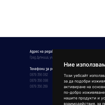
Адрес на редакцията
Град Дупница, ул.''Христо Ботев" 43
Ние използва
Телефони за реклама и абонаменти
0879 356 082
Този уебсайт използв
0879 356 098
за да подобри изживя
0879 356 289
активиране на основн
по-добро изживяване
нашите продукти и ус
взаимодействия
,
за 