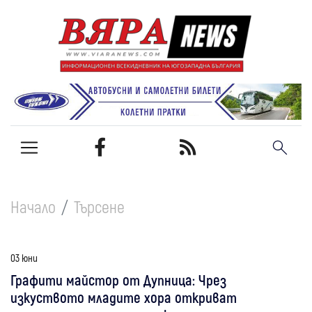
Начало
Търсене
03 юни
Графити майстор от Дупница: Чрез
изкуството младите хора откриват