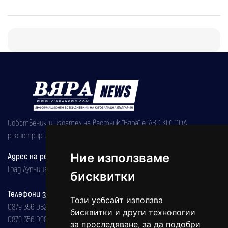
Собственик и издател на вестник "Вяра" е "АВС КО" ООД,
регистрирана на 08.05.2002 година.
Адрес на редакцията
Ние използваме
Град Дупница, ул.''Христо Ботев" 43
бисквитки
Телефони за реклама и абонаменти
Този уебсайт използва
0879 356 082
бисквитки и други технологии
0879 356 098
за проследяване, за да подобри