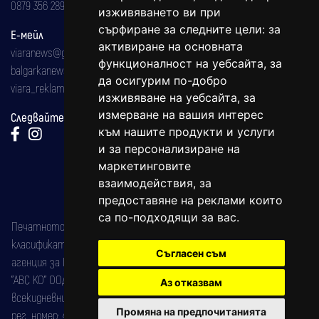
0879 356 289
изживяването ви при
сърфиране за следните цели:
за
Е-мейл
активиране на основната
viaranews@gmail.com
функционалност на уебсайта
,
за
balgarkanews@gmail.com
да осигурим по-добро
viara_reklama@mail.bg
изживяване на уебсайта
,
за
измерване на вашия интерес
Следвайте ни:
към нашите продукти и услуги
и за персонализиране на
маркетинговите
взаимодействия
,
за
предоставяне на реклами които
са по-подходящи за вас
.
Печатното издание на вестника е регистрирано в националния
класификатор на печатните издания (Българска национална
Съгласен съм
агенция за ISSN) под номер: ISSN 1312-4722.
"АВС КО" ООД е притежател на марката: Вяра информационен
Аз отказвам
всекидневник на югозападна България, със свидетелство за марка
Промяна на предпочитанията
рег. номер: 47857/11.05.2004 година.