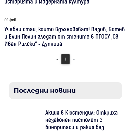
историята и модерната култура
09 фев
Учебни стаи, които вдъхновяват! Вазов, Ботев
и Елин Пелин гледат от стените в ПГОСУ „Св.
Иван Рилски“ - Дупница
«
1
»
Последни новини
Акция в Кюстендил: Откриха
незаконен пистолет с
боеприпаси и ракия без