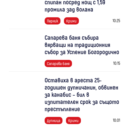
спипан посред нощ с 1,59
промила зад волана
10:25
Перник
Крими
Сапарева баня събира
вярващи на традиционния
събор за Успение Богородично
10:15
Сапарева баня
Оставиха в ареста 25-
годишен дупничанин, обвинен
за канабис – бил в
изпитателен срок за същото
престъпление
10:01
Дупница
Крими