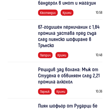
бандерол в имот и магазин
10:58
Кюстендил
Крими
67-годишен перничанин с 1,84
промила застава пред съда
след пиянско шофиране в
Трънско
10:48
Петрич
Крими
Рецидив зад волана: Мъж от
Студена е обвиняем след 2,21
промила алкохол
10:36
Перник
Крими
Пиян шофьор от Рударци бе