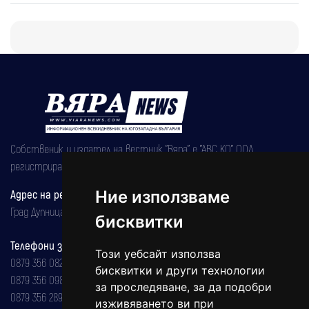
Собственик и издател на вестник "Вяра" е "АВС КО" ООД,
регистрирана на 08.05.2002 година.
Адрес на редакцията
Ние използваме
Град Дупница, ул.''Христо Ботев" 43
бисквитки
Телефони за реклама и абонаменти
Този уебсайт използва
0879 356 082
бисквитки и други технологии
0879 356 098
за проследяване, за да подобри
0879 356 289
изживяването ви при