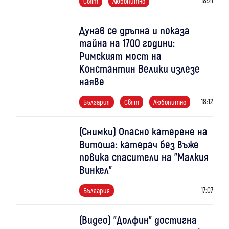
Свят
Любопитно
Дунав се дръпна и показа
тайна на 1700 години:
Римският мост на
Константин Велики излезе
наяве
18:12
България
Свят
Любопитно
(Снимки) Опасно катерене на
Витоша: катерач без въже
повика спасители на "Малкия
Винкел"
17:07
България
(Видео) "Долфин" достигна