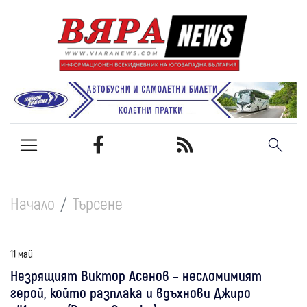
Начало
Търсене
11 май
Незрящият Виктор Асенов – несломимият
герой, който разплака и вдъхнови Джиро