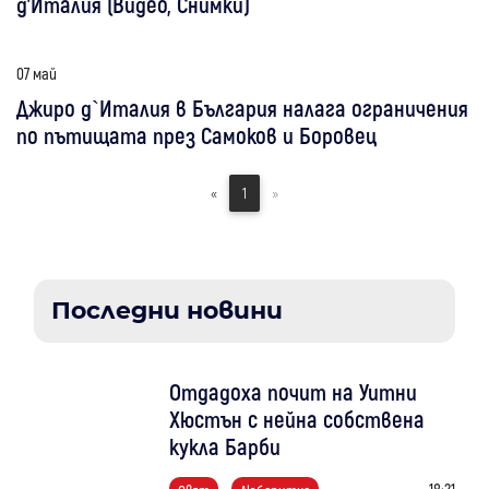
д’Италия (Видео, Снимки)
07 май
Джиро д`Италия в България налага ограничения
по пътищата през Самоков и Боровец
«
1
»
Последни новини
Отдадоха почит на Уитни
Хюстън с нейна собствена
кукла Барби
18:21