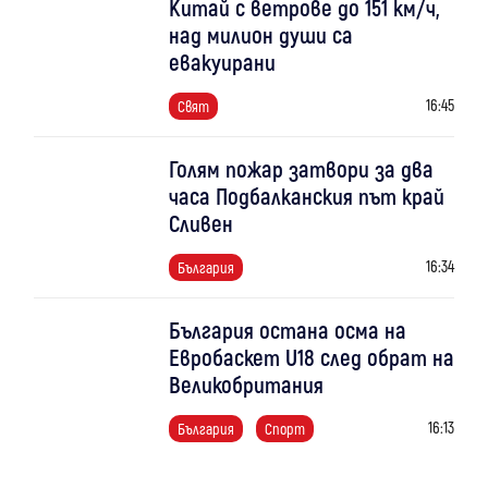
Китай с ветрове до 151 км/ч,
над милион души са
евакуирани
16:45
Свят
Голям пожар затвори за два
часа Подбалканския път край
Сливен
16:34
България
България остана осма на
Евробаскет U18 след обрат на
Великобритания
16:13
България
Спорт