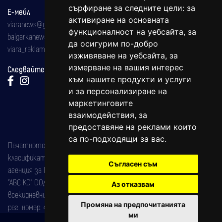
сърфиране за следните цели:
за
Е-мейл
активиране на основната
viaranews@gmail.com
функционалност на уебсайта
,
за
balgarkanews@gmail.com
да осигурим по-добро
viara_reklama@mail.bg
изживяване на уебсайта
,
за
измерване на вашия интерес
Следвайте ни:
към нашите продукти и услуги
и за персонализиране на
маркетинговите
взаимодействия
,
за
предоставяне на реклами които
са по-подходящи за вас
.
Печатното издание на вестника е регистрирано в националния
класификатор на печатните издания (Българска национална
Съгласен съм
агенция за ISSN) под номер: ISSN 1312-4722.
"АВС КО" ООД е притежател на марката: Вяра информационен
Аз отказвам
всекидневник на югозападна България, със свидетелство за марка
Промяна на предпочитанията
рег. номер: 47857/11.05.2004 година.
ми