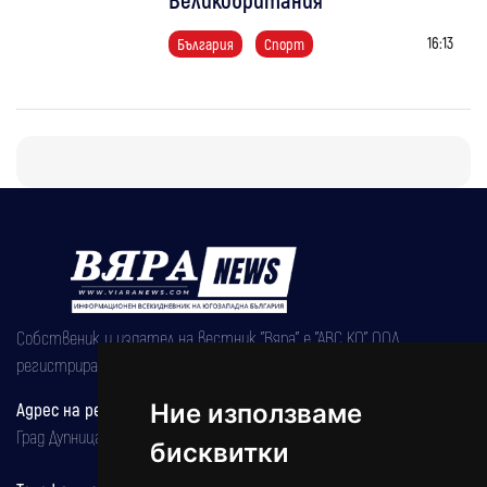
16:13
България
Спорт
Собственик и издател на вестник "Вяра" е "АВС КО" ООД,
регистрирана на 08.05.2002 година.
Адрес на редакцията
Ние използваме
Град Дупница, ул.''Христо Ботев" 43
бисквитки