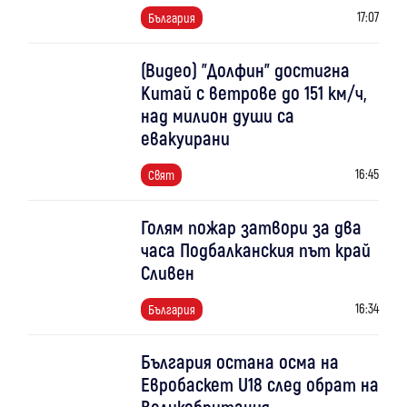
17:07
България
(Видео) "Долфин" достигна
Китай с ветрове до 151 км/ч,
над милион души са
евакуирани
16:45
Свят
Голям пожар затвори за два
часа Подбалканския път край
Сливен
16:34
България
България остана осма на
Евробаскет U18 след обрат на
Великобритания