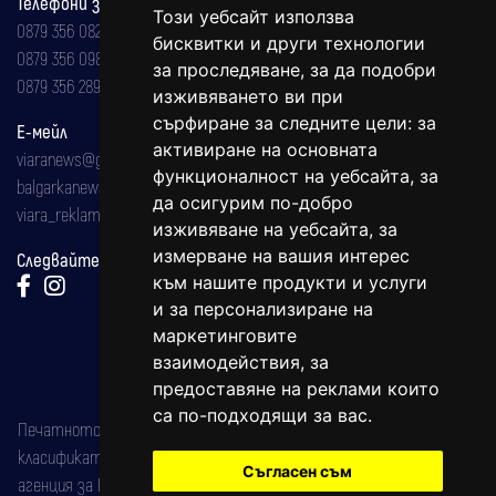
Телефони за реклама и абонаменти
Този уебсайт използва
0879 356 082
бисквитки и други технологии
0879 356 098
за проследяване, за да подобри
0879 356 289
изживяването ви при
сърфиране за следните цели:
за
Е-мейл
активиране на основната
viaranews@gmail.com
функционалност на уебсайта
,
за
balgarkanews@gmail.com
да осигурим по-добро
viara_reklama@mail.bg
изживяване на уебсайта
,
за
измерване на вашия интерес
Следвайте ни:
към нашите продукти и услуги
и за персонализиране на
маркетинговите
взаимодействия
,
за
предоставяне на реклами които
са по-подходящи за вас
.
Печатното издание на вестника е регистрирано в националния
класификатор на печатните издания (Българска национална
Съгласен съм
агенция за ISSN) под номер: ISSN 1312-4722.