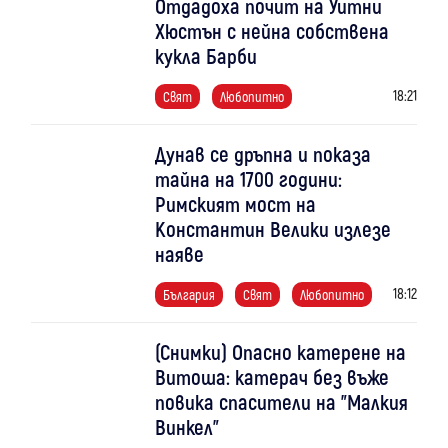
Отдадоха почит на Уитни
Хюстън с нейна собствена
кукла Барби
18:21
Свят
Любопитно
Дунав се дръпна и показа
тайна на 1700 години:
Римският мост на
Константин Велики излезе
наяве
18:12
България
Свят
Любопитно
(Снимки) Опасно катерене на
Витоша: катерач без въже
повика спасители на "Малкия
Винкел"