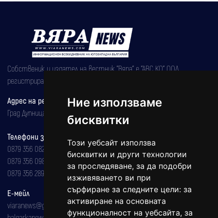
Собственик и издател на вестник "Вяра" е "АВС КО" ООД,
регистрирана на 08.05.2002 година.
Адрес на редакцията
Ние използваме
Град Дупница, ул.''Христо Ботев" 43
бисквитки
Телефони за реклама и абонаменти
Този уебсайт използва
0879 356 082
бисквитки и други технологии
0879 356 098
за проследяване, за да подобри
0879 356 289
изживяването ви при
сърфиране за следните цели:
за
Е-мейл
активиране на основната
viaranews@gmail.com
функционалност на уебсайта
,
за
balgarkanews@gmail.com