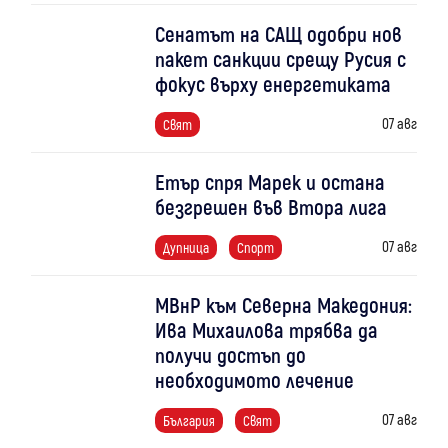
Сенатът на САЩ одобри нов
пакет санкции срещу Русия с
фокус върху енергетиката
07 авг
Свят
Етър спря Марек и остана
безгрешен във Втора лига
07 авг
Дупница
Спорт
МВнР към Северна Македония:
Ива Михаилова трябва да
получи достъп до
необходимото лечение
07 авг
България
Свят