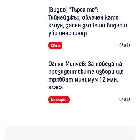
(Видео) "Търся те":
Тийнейджър, облечен като
клоун, засне зловещо видео и
уби пенсионер
07 авг
Свят
Огнян Минчев: За победа на
президентските избори ще
трябват минимум 1,2 млн.
гласа
07 авг
България