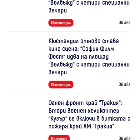
“Велбъжд“ с четири специални
вечери
06 авг
Кюстендил
Кюстендил отново става
кино сцена: “София Филм
Фест“ идва на площад
“Велбъжд“ с четири специални
вечери
06 авг
Кюстендил
Огнен фронт край “Тракия“:
Втори военен хеликоптер
“Кугър“ се включи в битката с
пожара край АМ “Тракия“
06 авг
България