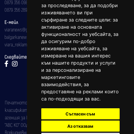
0879 356 098
за проследяване, за да подобри
0879 356 289
изживяването ви при
сърфиране за следните цели:
за
Е-мейл
активиране на основната
viaranews@gmail.com
функционалност на уебсайта
,
за
balgarkanews@gmail.com
да осигурим по-добро
viara_reklama@mail.bg
изживяване на уебсайта
,
за
измерване на вашия интерес
Следвайте ни:
към нашите продукти и услуги
и за персонализиране на
маркетинговите
взаимодействия
,
за
предоставяне на реклами които
са по-подходящи за вас
.
Печатното издание на вестника е регистрирано в националния
класификатор на печатните издания (Българска национална
Съгласен съм
агенция за ISSN) под номер: ISSN 1312-4722.
"АВС КО" ООД е притежател на марката: Вяра информационен
Аз отказвам
всекидневник на югозападна България, със свидетелство за марка