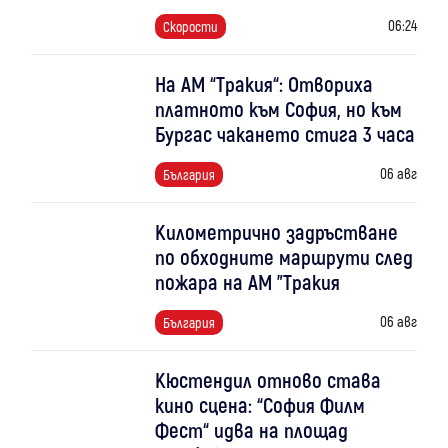
06:24
Скорости
На АМ “Тракия“: Отвориха
платното към София, но към
Бургас чакането стига 3 часа
06 авг
България
Километрично задръстване
по обходните маршрути след
пожара на АМ "Тракия
06 авг
България
Кюстендил отново става
кино сцена: “София Филм
Фест“ идва на площад