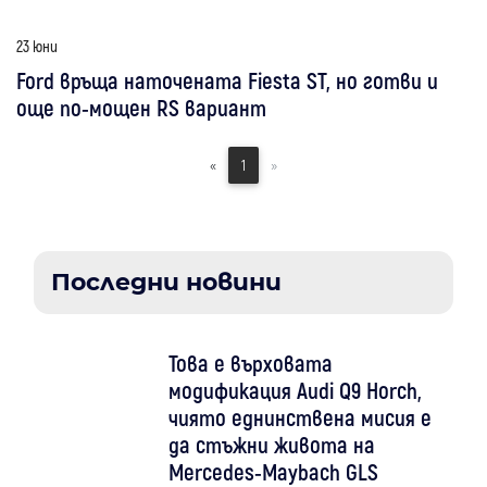
23 юни
Ford връща наточената Fiesta ST, но готви и
още по-мощен RS вариант
«
1
»
Последни новини
Това е върховата
модификация Audi Q9 Horch,
чиято еднинствена мисия е
да стъжни живота на
Mercedes-Maybach GLS