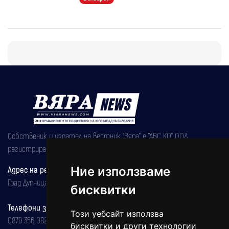
Собственик и издател на вестник "Вяра" е "АВС КО" ООД,
регистрирана на 08.05.2002 година.
Адрес на редакцията
Ние използваме
Град Дупница, ул.''Христо Ботев" 43
бисквитки
Телефони за реклама и абонаменти
Този уебсайт използва
0879 356 082
бисквитки и други технологии