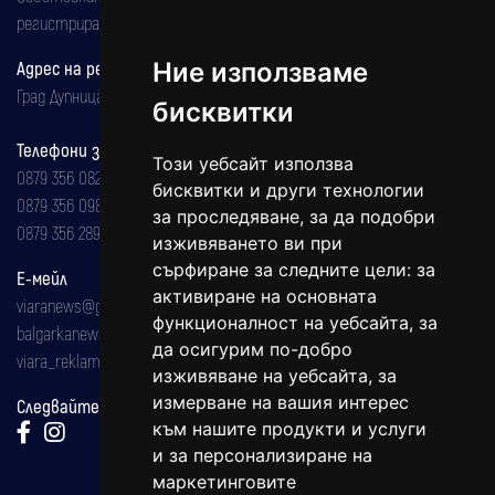
регистрирана на 08.05.2002 година.
Адрес на редакцията
Ние използваме
Град Дупница, ул.''Христо Ботев" 43
бисквитки
Телефони за реклама и абонаменти
Този уебсайт използва
0879 356 082
бисквитки и други технологии
0879 356 098
за проследяване, за да подобри
0879 356 289
изживяването ви при
сърфиране за следните цели:
за
Е-мейл
активиране на основната
viaranews@gmail.com
функционалност на уебсайта
,
за
balgarkanews@gmail.com
да осигурим по-добро
viara_reklama@mail.bg
изживяване на уебсайта
,
за
измерване на вашия интерес
Следвайте ни:
към нашите продукти и услуги
и за персонализиране на
маркетинговите