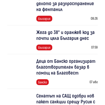
делото за разпространение
на фентанил
08:26
България
Жега до 38° и оранжев код за
почти цяла България днес
07:59
България
Деца от Банско организират
благотворителен базар в
помощ на Благовест
07 авг
Банско
Сенатът на САЩ одобри нов
пакет санкции срещу Русия с