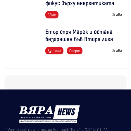
фокус върху енергетиката
07 авг
Свят
Етър спря Марек и остана
безгрешен във Втора лига
07 авг
Дупница
Спорт
Собственик и издател на вестник "Вяра" е "АВС КО" ООД,