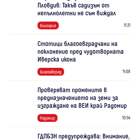
Пловдив: Такъв садизъм от
непълнолетни не съм виждал
11:31
България
Стотици благоевградчани на
поклонение пред чудотворната
Иверска икона
11:09
Благоевград
Проверяват промените в
предназначението на земи за
изграждане на ВЕИ край Радомир
10:54
Радомир
ГДПБЗН предупреждава: Внимание,