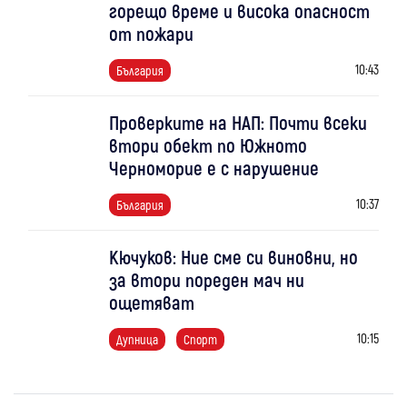
горещо време и висока опасност
от пожари
10:43
България
Проверките на НАП: Почти всеки
втори обект по Южното
Черноморие е с нарушение
10:37
България
Кючуков: Ние сме си виновни, но
за втори пореден мач ни
ощетяват
10:15
Дупница
Спорт