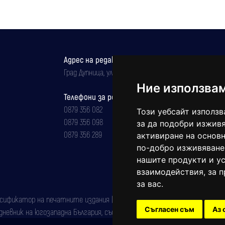
Адрес на редакцията
Град Дупница, ул.''Христо Ботев" 43
Ние използва
Телефони за реклама и абонаменти
0879 356 082
Този уебсайт използв
0879 356 098
за да подобри изживя
0879 356 289
активиране на основн
по-добро изживяване
нашите продукти и ус
взаимодействия
,
за 
за вас
.
фикатор на печатните издания (Българска национална агенция за ISSN)
Съгласен съм
Аз 
евник на югозападна България, със свидетелство за марка рег. номер: 