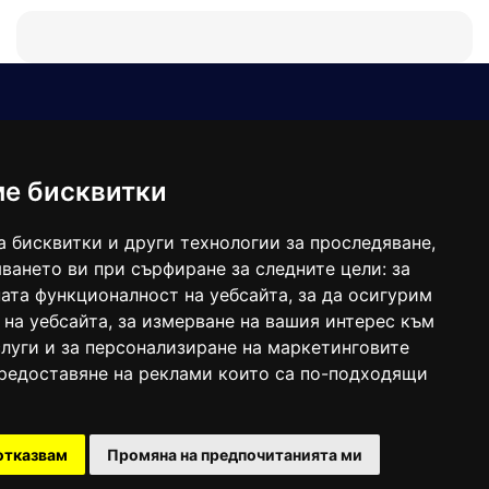
Е-мейл
Следвайте ни:
viaranews@gmail.com
balgarkanews@gmail.com
ме бисквитки
viara_reklama@mail.bg
а бисквитки и други технологии за проследяване,
ването ви при сърфиране за следните цели:
за
ата функционалност на уебсайта
,
за да осигурим
 на уебсайта
,
за измерване на вашия интерес към
луги и за персонализиране на маркетинговите
предоставяне на реклами които са по-подходящи
 под номер: ISSN 1312-4722.
отказвам
Промяна на предпочитанията ми
47857/11.05.2004 година.