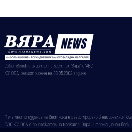
Собственик и издател на вестник "Вяра" е "АВС
КО" ООД, регистрирана на 08.05.2002 година.
Печатното издание на вестника е регистрирано в националния класи
"АВС КО" ООД е притежател на марката: Вяра информационен всекидн