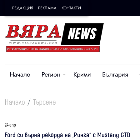
РЕДАКЦИЯ
РЕКЛАМА
КОНТАКТИ
Начало
Регион
Крими
България
Начало
Търсене
24 апр
Ford си върна рекорда на „Ринга“ с Mustang GTD