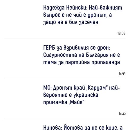
Надежда Нейнски: Най-важният
въпрос е не чий е дронът, а
защо не е бил засечен
18:08
ГЕРБ за взривилия се дрон:
Сигурността на България не е
тема за партийна пропаганда
17:44
МО: Дронът край „Кардам“ най-
вероятно е украинска
примамка „Майя“
17:33
Нинова: Йотова да не се крие, а