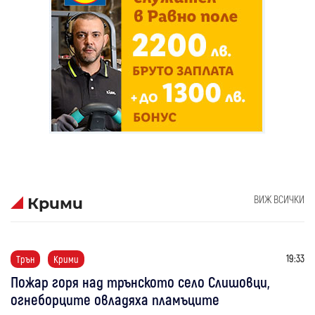
ВИЖ ВСИЧКИ
Крими
19:33
Трън
Крими
Пожар горя над трънското село Слишовци,
огнеборците овладяха пламъците