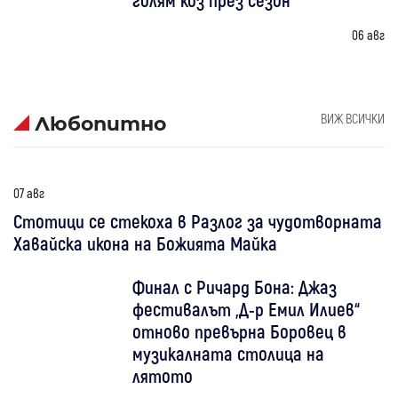
06 авг
ВИЖ ВСИЧКИ
Любопитно
07 авг
Стотици се стекоха в Разлог за чудотворната
Хавайска икона на Божията Майка
Финал с Ричард Бона: Джаз
фестивалът „Д-р Емил Илиев“
отново превърна Боровец в
музикалната столица на
лятото