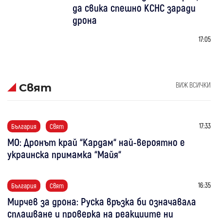
да свика спешно КСНС заради
дрона
17:05
ВИЖ ВСИЧКИ
Свят
17:33
България
Свят
МО: Дронът край “Кардам“ най-вероятно е
украинска примамка “Майя“
16:35
България
Свят
Мирчев за дрона: Руска връзка би означавала
сплашване и проверка на реакциите ни