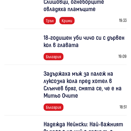
Слишовци, огнеборците
овладяха пламъците
19:33
Трън
Крими
18-годишен уби чичо си с дървен
кол в главата
19:09
България
Задържаха мъж за палеж на
луксозна кола пред хотел в
Слънчев бряг, смята се, че е на
Митьо Очите
18:51
България
Надежда Нейнски: Най-важният