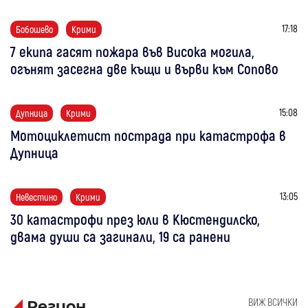
17:18
Бобошево
Крими
7 екипа гасят пожара във Висока могила,
огънят засегна две къщи и върви към Сопово
15:08
Дупница
Крими
Мотоциклетист пострада при катастрофа в
Дупница
13:05
Невестино
Крими
30 катастрофи през юли в Кюстендилско,
двама души са загинали, 19 са ранени
ВИЖ ВСИЧКИ
Регион