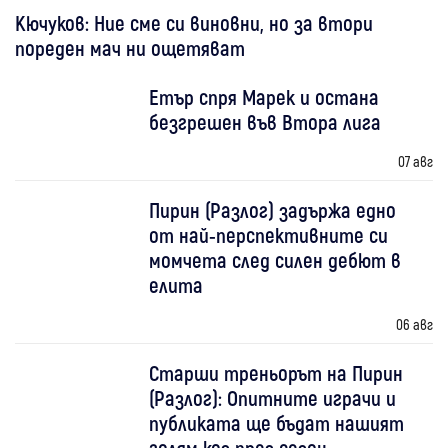
Кючуков: Ние сме си виновни, но за втори
пореден мач ни ощетяват
Етър спря Марек и остана
безгрешен във Втора лига
07 авг
Пирин (Разлог) задържа едно
от най-перспективните си
момчета след силен дебют в
елита
06 авг
Старши треньорът на Пирин
(Разлог): Опитните играчи и
публиката ще бъдат нашият
голям коз през сезон