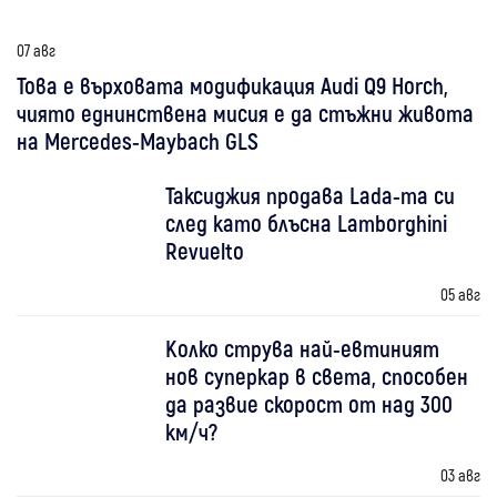
07 авг
Това е върховата модификация Audi Q9 Horch,
чиято еднинствена мисия е да стъжни живота
на Mercedes-Maybach GLS
Таксиджия продава Lada-та си
след като блъсна Lamborghini
Revuelto
05 авг
Колко струва най-евтиният
нов суперкар в света, способен
да развие скорост от над 300
км/ч?
03 авг