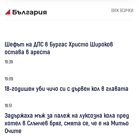
ВИЖ ВСИЧКИ
България
Шефът на ДПС в Бургас Христо Широков
остава в ареста
19:39
19:09
18-годишен уби чичо си с дървен кол в главата
18:51
Задържаха мъж за палеж на луксозна кола пред
хотел в Слънчев бряг, смята се, че е на Митьо
Очите