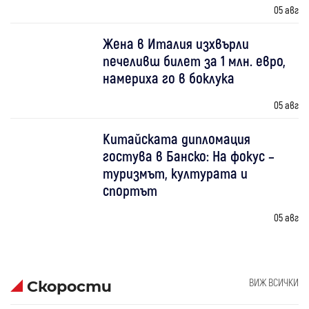
05 авг
Жена в Италия изхвърли
печеливш билет за 1 млн. евро,
намериха го в боклука
05 авг
Китайската дипломация
гостува в Банско: На фокус –
туризмът, културата и
спортът
05 авг
ВИЖ ВСИЧКИ
Скорости