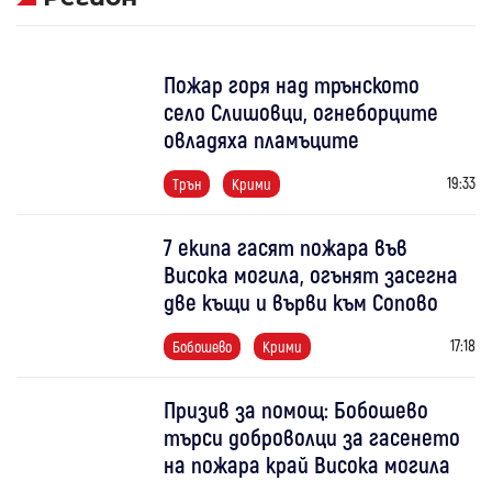
Пожар горя над трънското
село Слишовци, огнеборците
овладяха пламъците
19:33
Трън
Крими
7 екипа гасят пожара във
Висока могила, огънят засегна
две къщи и върви към Сопово
17:18
Бобошево
Крими
Призив за помощ: Бобошево
търси доброволци за гасенето
на пожара край Висока могила