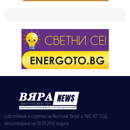
Собственик и издател на вестник "Вяра" е "АВС КО" ООД,
регистрирана на 08.05.2002 година.