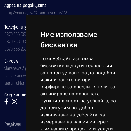
Адрес на редакцията
Град Дупница, ул.''Христо Ботев" 43
Телефони за реклама и абонаменти
Ние използваме
0879 356 082
0879 356 098
бисквитки
0879 356 289
Този уебсайт използва
Е-мейл
бисквитки и други технологии
viaranews@gmail.com
за проследяване, за да подобри
balgarkanews@gmail.com
изживяването ви при
viara_reklama@mail.bg
сърфиране за следните цели:
за
активиране на основната
Следвайте ни:
функционалност на уебсайта
,
за
да осигурим по-добро
изживяване на уебсайта
,
за
измерване на вашия интерес
Редакция
към нашите продукти и услуги