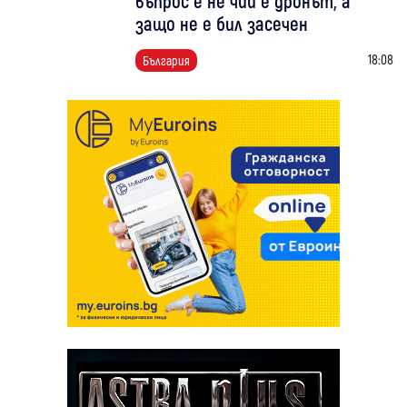
въпрос е не чий е дронът, а
защо не е бил засечен
18:08
България