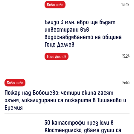
16:49
Бобошево
Близо 3 млн. евро ще бъдат
инвестирани във
водоснабдяването на община
Гоце Делчев
15:24
Гоце Делчев
14:53
Бобошево
Пожар над Бобошево: четири екипа гасят
огъня, локализирани са пожарите в Тишаново и
Еремия
30 катастрофи през юли в
Кюстендилско, двама души са