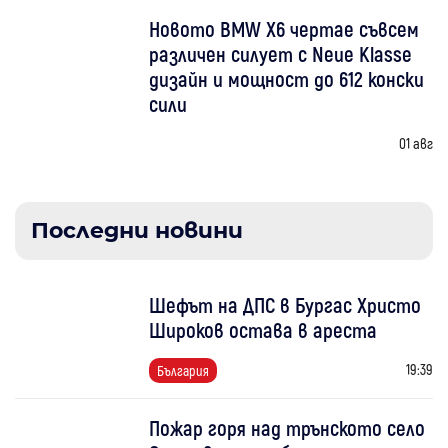
Новото BMW X6 чертае съвсем
различен силует с Neue Klasse
дизайн и мощност до 612 конски
сили
01 авг
Последни новини
Шефът на ДПС в Бургас Христо
Широков остава в ареста
19:39
България
Пожар горя над трънското село