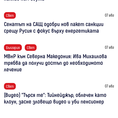
07 авг
Свят
Сенатът на САЩ одобри нов пакет санкции
срещу Русия с фокус върху енергетиката
07 авг
България
Свят
МВнР към Северна Македония: Ива Михаилова
трябва да получи достъп до необходимото
лечение
07 авг
Свят
(Видео) "Търся те": Тийнейджър, облечен като
клоун, засне зловещо видео и уби пенсионер