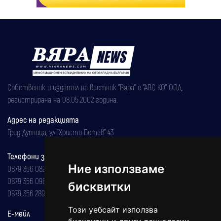
Собственик и издател на вестник "Вяра" е "АВС КО" ООД,
регистрирана на 08.05.2002 година.
Адрес на редакцията
Град Дупница, ул.''Христо Ботев" 43
Телефони за реклама и абонаменти
Ние използваме
0879 356 082
0879 356 098
бисквитки
0879 356 289
Този уебсайт използва
Е-мейл