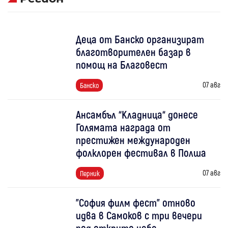
Деца от Банско организират
благотворителен базар в
помощ на Благовест
07 авг
Банско
Ансамбъл “Кладница“ донесе
Голямата награда от
престижен международен
фолклорен фестивал в Полша
07 авг
Перник
"София филм фест" отново
идва в Самоков с три вечери
под открито небе