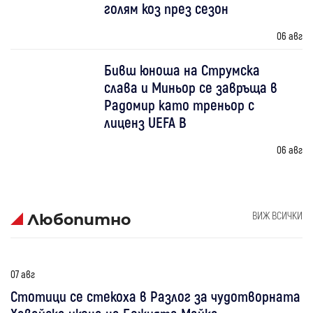
голям коз през сезон
06 авг
Бивш юноша на Струмска
слава и Миньор се завръща в
Радомир като треньор с
лиценз UEFA B
06 авг
ВИЖ ВСИЧКИ
Любопитно
07 авг
Стотици се стекоха в Разлог за чудотворната