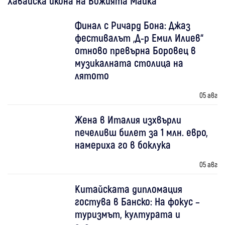
Хавайска икона на Божията Майка
Финал с Ричард Бона: Джаз
фестивалът „Д-р Емил Илиев“
отново превърна Боровец в
музикалната столица на
лятото
05 авг
Жена в Италия изхвърли
печеливш билет за 1 млн. евро,
намериха го в боклука
05 авг
Китайската дипломация
гостува в Банско: На фокус –
туризмът, културата и