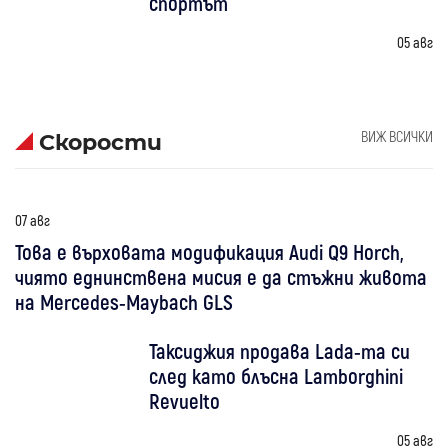
спортът
05 авг
ВИЖ ВСИЧКИ
Скорости
07 авг
Това е върховата модификация Audi Q9 Horch,
чиято еднинствена мисия е да стъжни живота
на Mercedes-Maybach GLS
Таксиджия продава Lada-та си
след като блъсна Lamborghini
Revuelto
05 авг