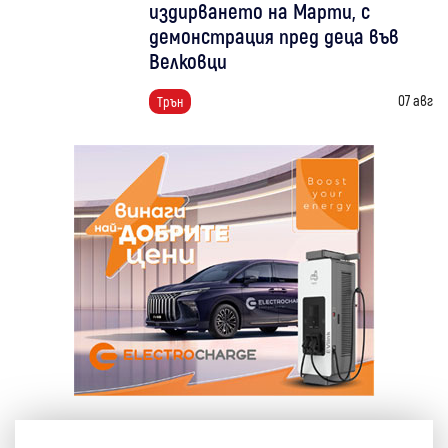
издирването на Марти, с
демонстрация пред деца във
Велковци
07 авг
Трън