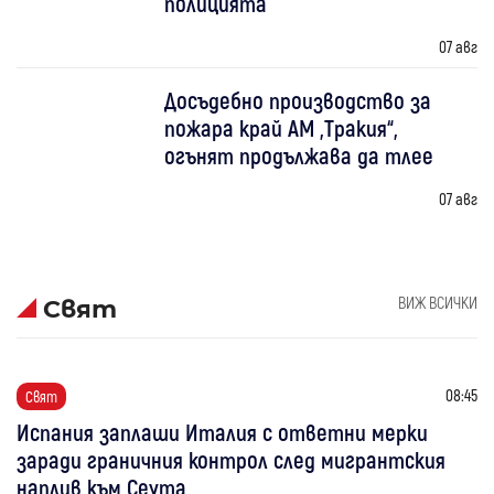
полицията
07 авг
Досъдебно производство за
пожара край АМ „Тракия“,
огънят продължава да тлее
07 авг
ВИЖ ВСИЧКИ
Свят
08:45
Свят
Испания заплаши Италия с ответни мерки
заради граничния контрол след мигрантския
наплив към Сеута