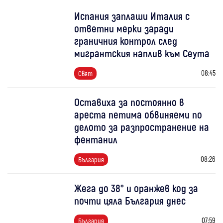
Испания заплаши Италия с
ответни мерки заради
граничния контрол след
мигрантския наплив към Сеута
08:45
Свят
Оставиха за постоянно в
ареста петима обвиняеми по
делото за разпространение на
фентанил
08:26
България
Жега до 38° и оранжев код за
почти цяла България днес
07:59
България