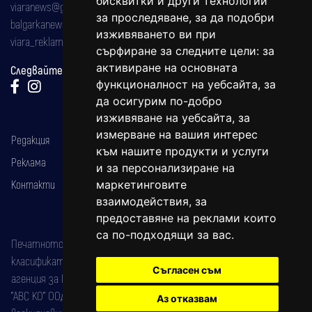
бисквитки и други технологии
viaranews@gmail.com
за проследяване, за да подобри
balgarkanews@gmail.com
изживяването ви при
viara_reklama@mail.bg
сърфиране за следните цели:
за
активиране на основната
Следвайте ни:
функционалност на уебсайта
,
за
да осигурим по-добро
изживяване на уебсайта
,
за
измерване на вашия интерес
Редакция
към нашите продукти и услуги
Реклама
и за персонализиране на
Контакти
маркетинговите
взаимодействия
,
за
предоставяне на реклами които
са по-подходящи за вас
.
Печатното издание на вестника е регистрирано в националния
класификатор на печатните издания (Българска национална
Съгласен съм
агенция за ISSN) под номер: ISSN 1312-4722.
"АВС КО" ООД е притежател на марката: Вяра информационен
Аз отказвам