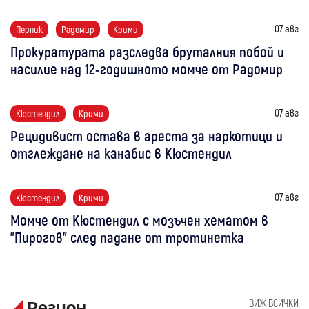
07 авг
Перник
Радомир
Крими
Прокуратурата разследва бруталния побой и
насилие над 12-годишното момче от Радомир
07 авг
Кюстендил
Крими
Рецидивист остава в ареста за наркотици и
отглеждане на канабис в Кюстендил
07 авг
Кюстендил
Крими
Момче от Кюстендил с мозъчен хематом в
"Пирогов" след падане от тротинетка
ВИЖ ВСИЧКИ
Регион