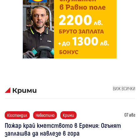
ВИЖ ВСИЧКИ
Крими
07 авг
Кюстендил
Невестино
Крими
Пожар край кметството в Еремия: Огънят
заплашва да навлезе в гора