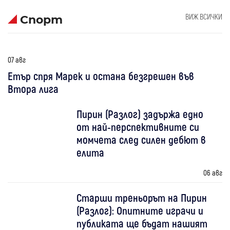
ВИЖ ВСИЧКИ
Спорт
07 авг
Етър спря Марек и остана безгрешен във
Втора лига
Пирин (Разлог) задържа едно
от най-перспективните си
момчета след силен дебют в
елита
06 авг
Старши треньорът на Пирин
(Разлог): Опитните играчи и
публиката ще бъдат нашият