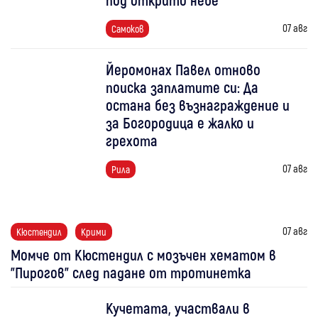
07 авг
Самоков
Йеромонах Павел отново
поиска заплатите си: Да
остана без възнаграждение и
за Богородица е жалко и
грехота
07 авг
Рила
07 авг
Кюстендил
Крими
Момче от Кюстендил с мозъчен хематом в
"Пирогов" след падане от тротинетка
Кучетата, участвали в