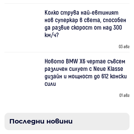
Колко струва най-евтиният
нов суперкар в света, способен
да развие скорост от над 300
км/ч?
03 авг
Новото BMW X6 чертае съвсем
различен силует с Neue Klasse
дизайн и мощност до 612 конски
сили
01 авг
Последни новини