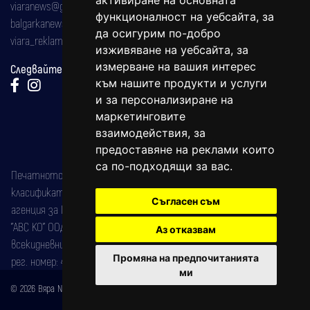
активиране на основната
viaranews@gmail.com
функционалност на уебсайта
,
за
balgarkanews@gmail.com
да осигурим по-добро
viara_reklama@mail.bg
изживяване на уебсайта
,
за
измерване на вашия интерес
Следвайте ни:
към нашите продукти и услуги
и за персонализиране на
маркетинговите
взаимодействия
,
за
предоставяне на реклами които
са по-подходящи за вас
.
Печатното издание на вестника е регистрирано в националния
класификатор на печатните издания (Българска национална
Съгласен съм
агенция за ISSN) под номер: ISSN 1312-4722.
"АВС КО" ООД е притежател на марката: Вяра информационен
Аз отказвам
всекидневник на югозападна България, със свидетелство за марка
Промяна на предпочитанията
рег. номер: 47857/11.05.2004 година.
ми
© 2026 Вяра News Всички права запазени!
Created by
DREAMmedia Creative Studio