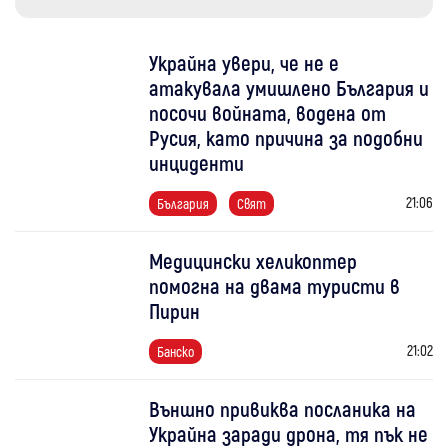
Украйна увери, че не е
атакувала умишлено България и
посочи войната, водена от
Русия, като причина за подобни
инциденти
21:06
България
Свят
Медицински хеликоптер
помогна на двама туристи в
Пирин
21:02
Банско
Външно привиква посланика на
Украйна заради дрона, тя пък не