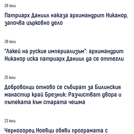
29 юли
Патриарх Даниил наказа архимандрит Никанор,
започва църковно дело
28 юли
"Лакей на руския империализъм": архимандрит
Никанор иска патриарх Даниил да се оттегли
25 юли
Доброволци отново се събират за Билинския
манастир край Брезник: Разчистват двора и
пътеката към старата чешма
23 юли
Черногорец Ноевци обяви програмата с