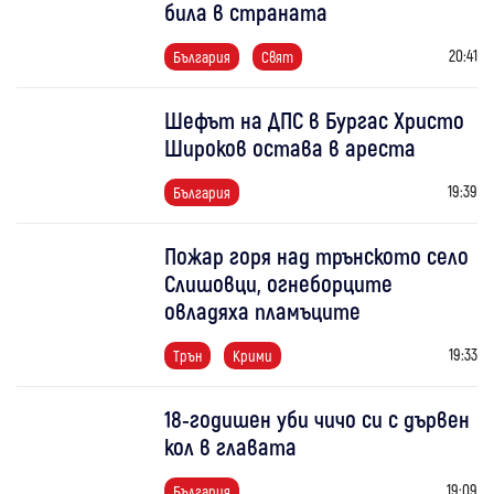
била в страната
20:41
България
Свят
Шефът на ДПС в Бургас Христо
Широков остава в ареста
19:39
България
Пожар горя над трънското село
Слишовци, огнеборците
овладяха пламъците
19:33
Трън
Крими
18-годишен уби чичо си с дървен
кол в главата
19:09
България