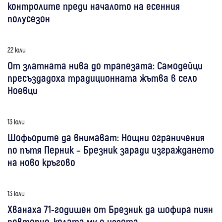
контролите преди началото на есенния
полусезон
22 юли
От златната нива до трапезата: Самодейци
пресъздадоха традиционната жътва в село
Ноевци
13 юли
Шофьорите да внимават: Нощни ограничения
по пътя Перник – Брезник заради изграждането
на ново кръгово
13 юли
Хванаха 71-годишен от Брезник да шофира пиян
повторно, колата му е иззета