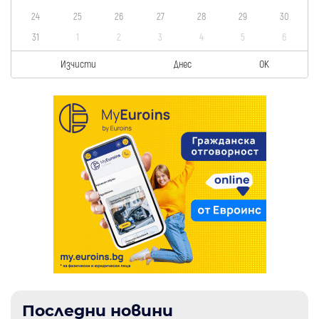
24
25
26
27
28
29
30
31
1
2
3
4
5
6
Изчисти
Днес
OK
Последни новини