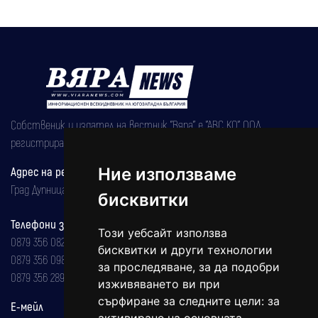
Собственик и издател на вестник "Вяра" е "АВС КО" ООД,
регистрирана на 08.05.2002 година.
Адрес на редакцията
Ние използваме
Град Дупница, ул.''Христо Ботев" 43
бисквитки
Телефони за реклама и абонаменти
Този уебсайт използва
0879 356 082
бисквитки и други технологии
0879 356 098
за проследяване, за да подобри
0879 356 289
изживяването ви при
сърфиране за следните цели:
за
Е-мейл