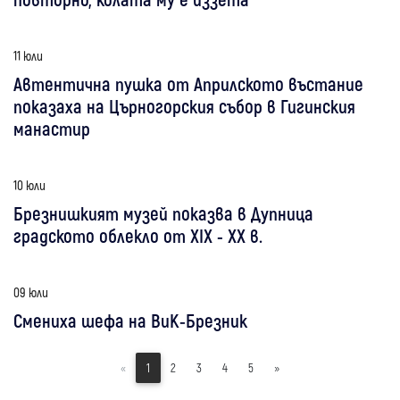
11 юли
Автентична пушка от Априлското въстание
показаха на Църногорския събор в Гигинския
манастир
10 юли
Брезнишкият музей показва в Дупница
градското облекло от XIX - XX в.
09 юли
Смениха шефа на ВиК-Брезник
«
1
2
3
4
5
»