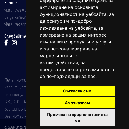
сърфиране за следните цели:
за
Е-мейл
активиране на основната
viaranews@gmail.com
функционалност на уебсайта
,
за
balgarkanews@gmail.com
да осигурим по-добро
viara_reklama@mail.bg
изживяване на уебсайта
,
за
измерване на вашия интерес
Следвайте ни:
към нашите продукти и услуги
и за персонализиране на
маркетинговите
взаимодействия
,
за
предоставяне на реклами които
са по-подходящи за вас
.
Печатното издание на вестника е регистрирано в националния
класификатор на печатните издания (Българска национална
Съгласен съм
агенция за ISSN) под номер: ISSN 1312-4722.
"АВС КО" ООД е притежател на марката: Вяра информационен
Аз отказвам
всекидневник на югозападна България, със свидетелство за марка
Промяна на предпочитанията
рег. номер: 47857/11.05.2004 година.
ми
© 2026 Вяра News Всички права запазени!