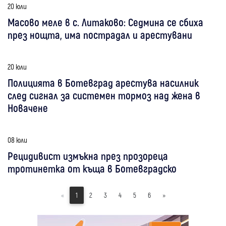
20 юли
Масово меле в с. Литаково: Седмина се сбиха
през нощта, има пострадал и арестувани
20 юли
Полицията в Ботевград арестува насилник
след сигнал за системен тормоз над жена в
Новачене
08 юли
Рецидивист измъкна през прозореца
тротинетка от къща в Ботевградско
«
1
2
3
4
5
6
»