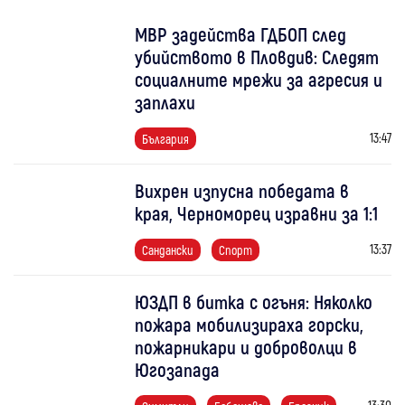
МВР задейства ГДБОП след
убийството в Пловдив: Следят
социалните мрежи за агресия и
заплахи
13:47
България
Вихрен изпусна победата в
края, Черноморец изравни за 1:1
13:37
Сандански
Спорт
ЮЗДП в битка с огъня: Няколко
пожара мобилизираха горски,
пожарникари и доброволци в
Югозапада
13:30