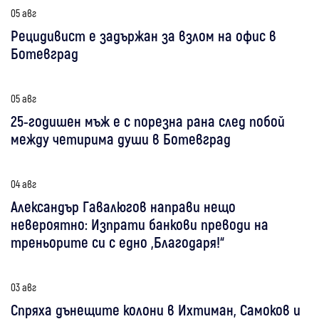
05 авг
Рецидивист е задържан за взлом на офис в
Ботевград
05 авг
25-годишен мъж е с порезна рана след побой
между четирима души в Ботевград
04 авг
Александър Гавалюгов направи нещо
невероятно: Изпрати банкови преводи на
треньорите си с едно „Благодаря!“
03 авг
Спряха дънещите колони в Ихтиман, Самоков и