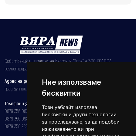
Собственик и издател на вестник "Вяра" е "АВС КО" ООД,
регистрирана на 08.05.2002 година.
Адрес на редакцията
Ние използваме
Град Дупница, ул.''Христо Ботев" 43
бисквитки
Телефони за реклама и абонаменти
Този уебсайт използва
0879 356 082
бисквитки и други технологии
0879 356 098
за проследяване, за да подобри
0879 356 289
изживяването ви при