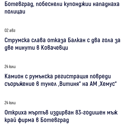
Ботевград, побеснели купонджии нападнаха
полицаи
02 авг
Струмска слава отказа Балкан с два гола за
две минути в Ковачевци
24 юли
Камион с румънска регистрация повреди
съоръжение в тунел „Витиня“ на АМ „Хемус“
24 юли
Откриха мъртъв издирван 83-годишен мъж
край фирма в Ботевград