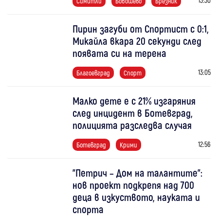
Симитли
Бобошево
Брезник
Пирин загуби от Спортист с 0:1,
Микайла вкара 20 секунди след
появата си на терена
13:05
Благоевград
Спорт
Малко дете е с 21% изгаряния
след инцидент в Ботевград,
полицията разследва случая
12:56
Ботевград
Крими
"Петрич – Дом на талантите":
нов проект подкрепя над 700
деца в изкуството, науката и
спорта