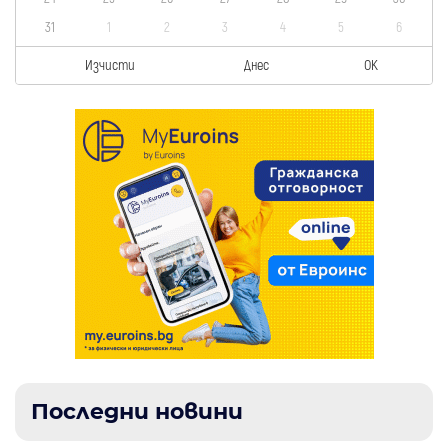
31
1
2
3
4
5
6
Изчисти
Днес
OK
Последни новини