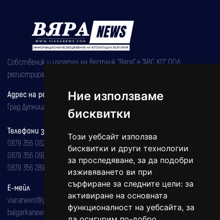
Собственик и издател на вестник "Вяра" е "АВС КО" ООД,
регистрирана на 08.05.2002 година.
Адрес на редакцията
Ние използваме
Град Дупница, ул.''Христо Ботев" 43
бисквитки
Телефони за реклама и абонаменти
Този уебсайт използва
0879 356 082
бисквитки и други технологии
0879 356 098
за проследяване, за да подобри
0879 356 289
изживяването ви при
сърфиране за следните цели:
за
Е-мейл
активиране на основната
viaranews@gmail.com
функционалност на уебсайта
,
за
balgarkanews@gmail.com
да осигурим по-добро