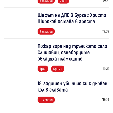
България
Свят
Шефът на ДПС в Бургас Христо
Широков остава в ареста
19:39
България
Пожар горя над трънското село
Слишовци, огнеборците
овладяха пламъците
19:33
Трън
Крими
18-годишен уби чичо си с дървен
кол в главата
19:09
България