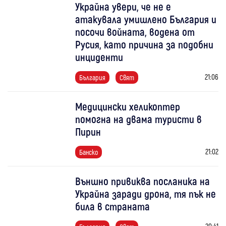
Украйна увери, че не е
атакувала умишлено България и
посочи войната, водена от
Русия, като причина за подобни
инциденти
21:06
България
Свят
Медицински хеликоптер
помогна на двама туристи в
Пирин
21:02
Банско
Външно привиква посланика на
Украйна заради дрона, тя пък не
била в страната
20:41