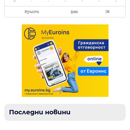
31
1
2
3
4
5
6
Изчисти
Днес
OK
Последни новини