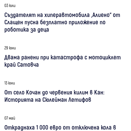
03 юли
Създателят на хиперавтомобила „Алиено“ от
Слащен пусна безплатно приложение по
роботика за деца
29 юни
Двама ранени при катастрофа с мотоциклет
край Сатовча
13 юни
От село Кочан до червения килим в Кан:
Историята на Сюлейман Летифов
07 май
Откраднаха 1 000 евро от отключена кола в