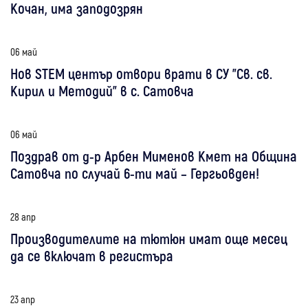
Кочан, има заподозрян
06 май
Нов STEM център отвори врати в СУ "Св. св.
Кирил и Методий" в с. Сатовча
06 май
Поздрав от д-р Арбен Мименов Кмет на Община
Сатовча по случай 6-ти май – Гергьовден!
28 апр
Производителите на тютюн имат още месец
да се включат в регистъра
23 апр