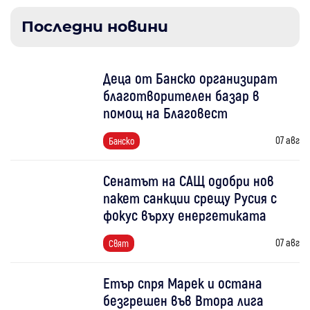
Последни новини
Деца от Банско организират
благотворителен базар в
помощ на Благовест
07 авг
Банско
Сенатът на САЩ одобри нов
пакет санкции срещу Русия с
фокус върху енергетиката
07 авг
Свят
Етър спря Марек и остана
безгрешен във Втора лига