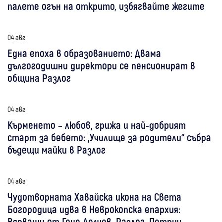
палете огън на открито, избягвайте жегите
04 авг
Една епоха в образованието: Двама
дългогодишни директори се пенсионират в
община Разлог
04 авг
Кърменето – любов, грижа и най-добрият
старт за бебето: „Училище за родители“ събра
бъдещи майки в Разлог
04 авг
Чудотворната Хавайска икона на Света
Богородица идва в Неврокопска епархия:
Вярващи от Гоце Делчев, Разлог, Петрич,