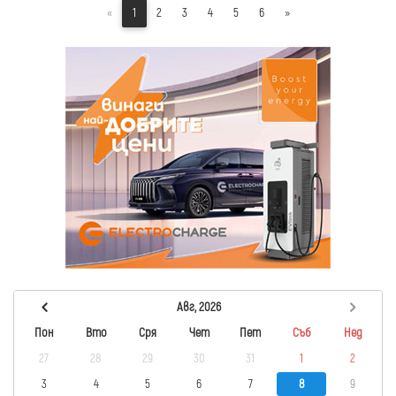
«
1
2
3
4
5
6
»
Авг, 2026
Пон
Вто
Сря
Чет
Пет
Съб
Нед
27
28
29
30
31
1
2
3
4
5
6
7
8
9