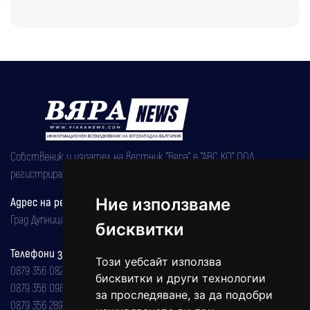
Собственик и издател на вестник "Вяра" е "АВС КО" ООД,
регистрирана на 08.05.2002 година.
Адрес на редакцията
Ние използваме
Град Дупница, ул.''Христо Ботев" 43
бисквитки
Телефони за реклама и абонаменти
Този уебсайт използва
0879 356 082
бисквитки и други технологии
0879 356 098
за проследяване, за да подобри
0879 356 289