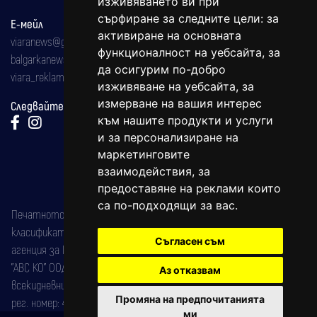
изживяването ви при
сърфиране за следните цели:
за
Е-мейл
активиране на основната
viaranews@gmail.com
функционалност на уебсайта
,
за
balgarkanews@gmail.com
да осигурим по-добро
viara_reklama@mail.bg
изживяване на уебсайта
,
за
измерване на вашия интерес
Следвайте ни:
към нашите продукти и услуги
и за персонализиране на
маркетинговите
взаимодействия
,
за
предоставяне на реклами които
са по-подходящи за вас
.
Печатното издание на вестника е регистрирано в националния
класификатор на печатните издания (Българска национална
Съгласен съм
агенция за ISSN) под номер: ISSN 1312-4722.
"АВС КО" ООД е притежател на марката: Вяра информационен
Аз отказвам
всекидневник на югозападна България, със свидетелство за марка
Промяна на предпочитанията
рег. номер: 47857/11.05.2004 година.
ми