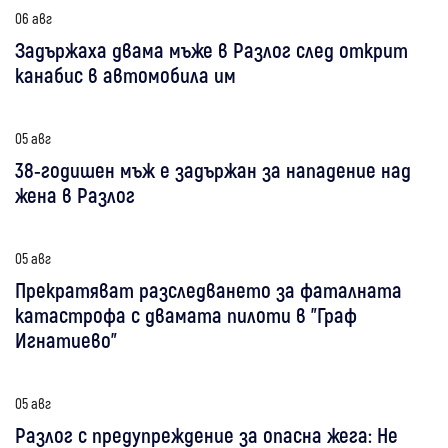
06 авг
Задържаха двама мъже в Разлог след открит
канабис в автомобила им
05 авг
38-годишен мъж е задържан за нападение над
жена в Разлог
05 авг
Прекратяват разследването за фаталната
катастрофа с двамата пилоти в "Граф
Игнатиево"
05 авг
Разлог с предупреждение за опасна жега: Не