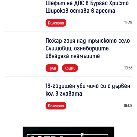
Шефът на ДПС в Бургас Христо
Широков остава в ареста
19:39
България
Пожар горя над трънското село
Слишовци, огнеборците
овладяха пламъците
19:33
Трън
Крими
18-годишен уби чичо си с дървен
кол в главата
19:09
България