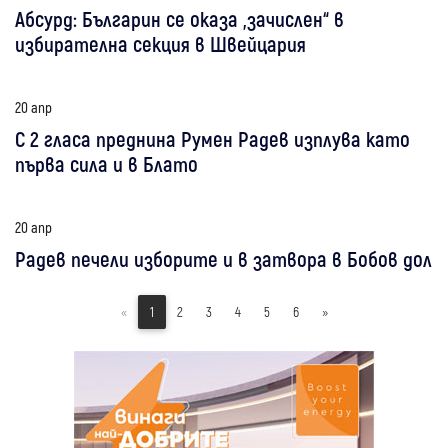
Абсурд: Българин се оказа „зачислен“ в
избирателна секция в Швейцария
20 апр
С 2 гласа преднина Румен Радев изплува като
първа сила и в Блато
20 апр
Радев печели изборите и в затвора в Бобов дол
«
1
2
3
4
5
6
»