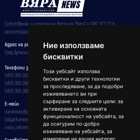
Собственик и издател на вестник "Вяра" е "АВС КО" ООД,
регистрирана на 08.05.2002 година.
Адрес на редакцията
Ние използваме
Град Дупница, ул.''Христо Ботев" 43
бисквитки
Телефони за реклама и абонаменти
Този уебсайт използва
0879 356 082
бисквитки и други технологии
0879 356 098
за проследяване, за да подобри
0879 356 289
изживяването ви при
сърфиране за следните цели:
за
Е-мейл
активиране на основната
viaranews@gmail.com
функционалност на уебсайта
,
за
balgarkanews@gmail.com
да осигурим по-добро
viara_reklama@mail.bg
изживяване на уебсайта
,
за
измерване на вашия интерес
Следвайте ни: