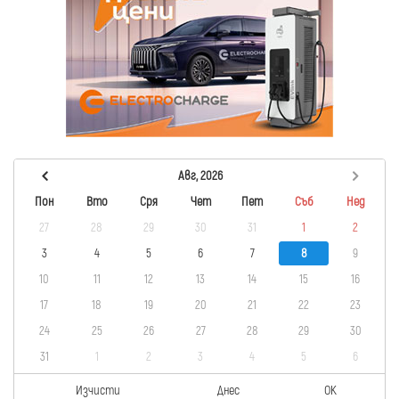
Авг, 2026
Пон
Вто
Сря
Чет
Пет
Съб
Нед
27
28
29
30
31
1
2
3
4
5
6
7
8
9
10
11
12
13
14
15
16
17
18
19
20
21
22
23
24
25
26
27
28
29
30
31
1
2
3
4
5
6
Изчисти
Днес
OK