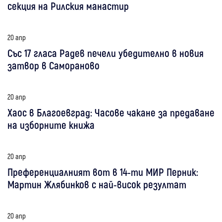
секция на Рилския манастир
20 апр
Със 17 гласа Радев печели убедително в новия
затвор в Самораново
20 апр
Хаос в Благоевград: Часове чакане за предаване
на изборните книжа
20 апр
Преференциалният вот в 14-ти МИР Перник:
Мартин Жлябинков с най-висок резултат
20 апр