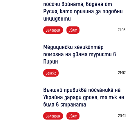
посочи войната, водена от
Русия, като причина за подобни
инциденти
21:06
България
Свят
Медицински хеликоптер
помогна на двама туристи в
Пирин
21:02
Банско
Външно привиква посланика на
Украйна заради дрона, тя пък не
била в страната
20:41
България
Свят