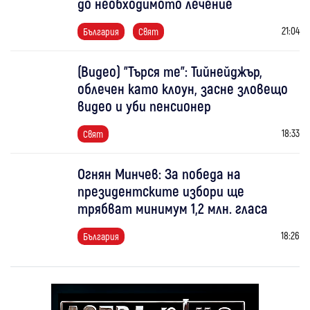
до необходимото лечение
21:04
България
Свят
(Видео) "Търся те": Тийнейджър,
облечен като клоун, засне зловещо
видео и уби пенсионер
18:33
Свят
Огнян Минчев: За победа на
президентските избори ще
трябват минимум 1,2 млн. гласа
18:26
България