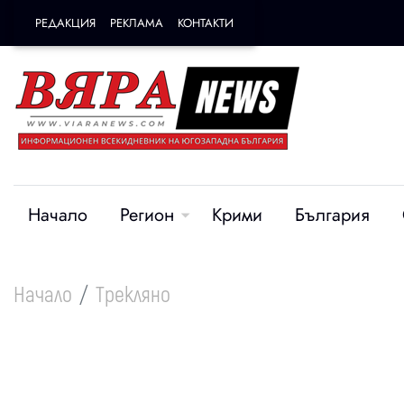
РЕДАКЦИЯ
РЕКЛАМА
КОНТАКТИ
10 юни
08 май
Начало
Регион
Крими
България
С аромат на ябълки,
Пари за бизн
череши и шипки: 5 села
земеделие и 
от Кюстендилско с
тръгва по с
Начало
Трекляно
плодови имена
информацион