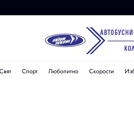
Свят
Спорт
Любопитно
Скорости
Из
ес,
идеи: МИГ
елата с
на кампания