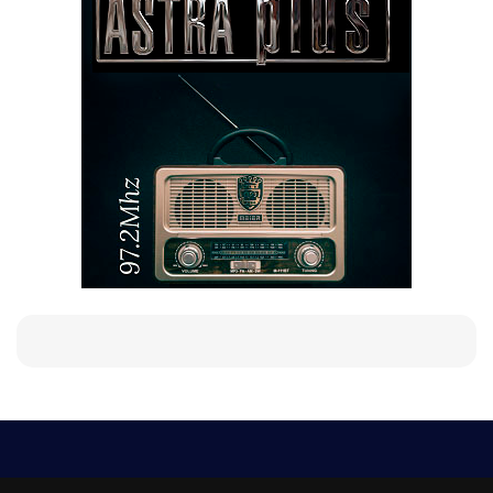
Е-мейл
Следвайте ни: