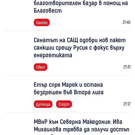
благотворителен базар в помощ на
Благовест
21:40
Банско
Сенатът на САЩ одобри нов пакет
санкции срещу Русия с фокус върху
енергетиката
21:31
Свят
Етър спря Марек и остана
безгрешен във Втора лига
21:12
Дупница
Спорт
МВнР към Северна Македония: Ива
Михаилова трябва да получи достъп