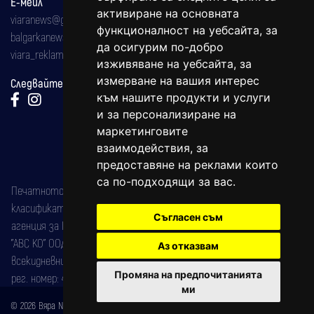
Е-мейл
активиране на основната
viaranews@gmail.com
функционалност на уебсайта
,
за
balgarkanews@gmail.com
да осигурим по-добро
viara_reklama@mail.bg
изживяване на уебсайта
,
за
измерване на вашия интерес
Следвайте ни:
към нашите продукти и услуги
и за персонализиране на
маркетинговите
взаимодействия
,
за
предоставяне на реклами които
са по-подходящи за вас
.
Печатното издание на вестника е регистрирано в националния
класификатор на печатните издания (Българска национална
Съгласен съм
агенция за ISSN) под номер: ISSN 1312-4722.
"АВС КО" ООД е притежател на марката: Вяра информационен
Аз отказвам
всекидневник на югозападна България, със свидетелство за марка
Промяна на предпочитанията
рег. номер: 47857/11.05.2004 година.
ми
© 2026 Вяра News Всички права запазени!