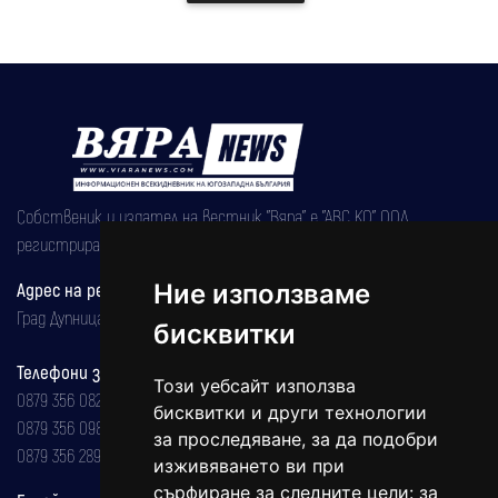
Собственик и издател на вестник "Вяра" е "АВС КО" ООД,
регистрирана на 08.05.2002 година.
Адрес на редакцията
Ние използваме
Град Дупница, ул.''Христо Ботев" 43
бисквитки
Телефони за реклама и абонаменти
Този уебсайт използва
0879 356 082
бисквитки и други технологии
0879 356 098
за проследяване, за да подобри
0879 356 289
изживяването ви при
сърфиране за следните цели:
за