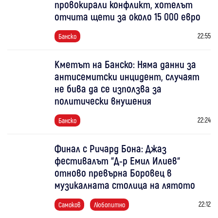
провокирали конфликт, хотелът
отчита щети за около 15 000 евро
22:55
Банско
Кметът на Банско: Няма данни за
антисемитски инцидент, случаят
не бива да се използва за
политически внушения
22:24
Банско
Финал с Ричард Бона: Джаз
фестивалът “Д-р Емил Илиев“
отново превърна Боровец в
музикалната столица на лятото
22:12
Самоков
Любопитно