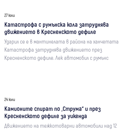
27 юли
Катастрофа с румънска кола затруднява
движението в Кресненското дефиле
Ударил се е в мантинелата в района на ханчетата
Катастрофа затруднява движението през
Кресненското дефиле. Лек автомобил с румънс
24 юли
Камионите спират по „Струма“ и през
Кресненското дефиле за уикенда
Движението на тежкотоварни автомобили над 12