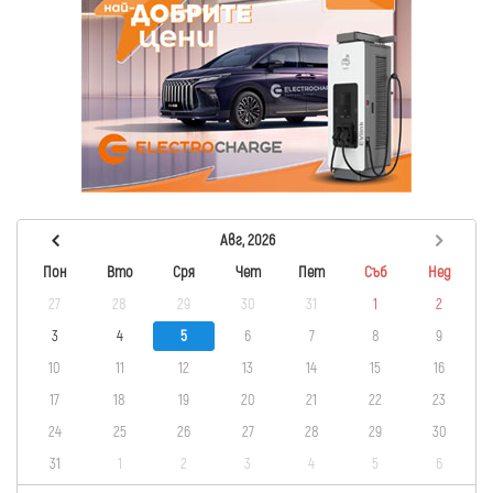
Авг, 2026
Пон
Вто
Сря
Чет
Пет
Съб
Нед
27
28
29
30
31
1
2
3
4
5
6
7
8
9
10
11
12
13
14
15
16
17
18
19
20
21
22
23
24
25
26
27
28
29
30
31
1
2
3
4
5
6