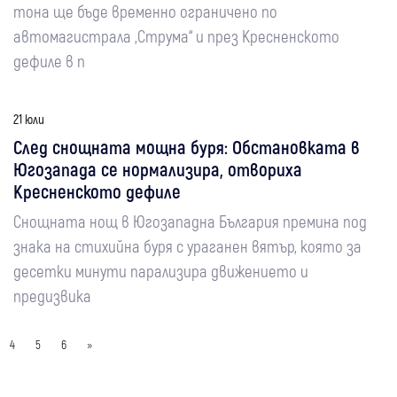
тона ще бъде временно ограничено по
автомагистрала „Струма“ и през Кресненското
дефиле в п
21 юли
След снощната мощна буря: Обстановката в
Югозапада се нормализира, отвориха
Кресненското дефиле
Снощната нощ в Югозападна България премина под
знака на стихийна буря с ураганен вятър, която за
десетки минути парализира движението и
предизвика
4
5
6
»