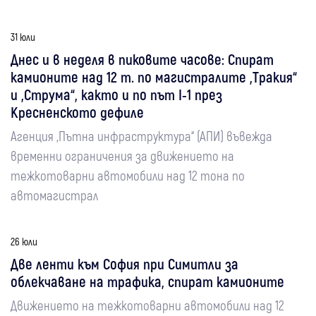
31 юли
Днес и в неделя в пиковите часове: Спират
камионите над 12 т. по магистралите „Тракия“
и „Струма“, както и по път I-1 през
Кресненското дефиле
Агенция „Пътна инфраструктура“ (АПИ) въвежда
временни ограничения за движението на
тежкотоварни автомобили над 12 тона по
автомагистрал
26 юли
Две ленти към София при Симитли за
облекчаване на трафика, спират камионите
Движението на тежкотоварни автомобили над 12