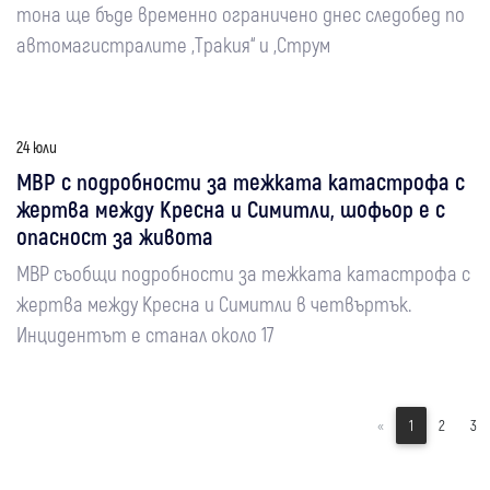
тона ще бъде временно ограничено днес следобед по
автомагистралите „Тракия“ и „Струм
24 юли
МВР с подробности за тежката катастрофа с
жертва между Кресна и Симитли, шофьор е с
опасност за живота
МВР съобщи подробности за тежката катастрофа с
жертва между Кресна и Симитли в четвъртък.
Инцидентът е станал около 17
«
1
2
3