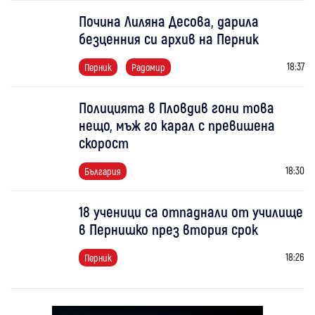
Почина Лиляна Десова, дарила
безценния си архив на Перник
18:37
Перник
Радомир
Полицията в Пловдив гони това
нещо, мъж го карал с превишена
скорост
18:30
България
18 ученици са отпаднали от училище
в Пернишко през втория срок
18:26
Перник