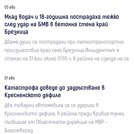
03 авг
Млад водач и 18-годишна пострадаха тежко
след удар на БМВ в бетонна стена край
Брезница
Двама души са пострадали при пътнотранспортно
произшествие край село Брезница.Инцидентът е
станал на 31 юли около 01:55 ч. в района на изхода на се
01 авг
Катастрофа доведе до задръстване в
Кресненското дефиле
Два товарни автомобила са се ударили в
Кресненското дефиле, в района преди Кривия тунел,
съобщиха от Областната дирекция на МВР –
Благоевград