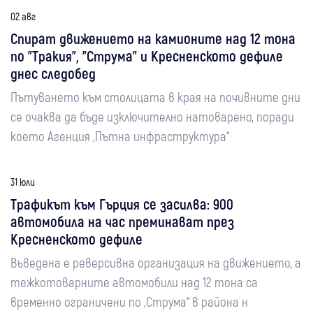
02 авг
Спират движението на камионите над 12 тона
по "Тракия", "Струма" и Кресненското дефиле
днес следобед
Пътуването към столицата в края на почивните дни
се очаква да бъде изключително натоварено, поради
което Агенция „Пътна инфраструктура“
31 юли
Трафикът към Гърция се засилва: 900
автомобила на час преминават през
Кресненското дефиле
Въведена е реверсивна организация на движението, а
тежкотоварните автомобили над 12 тона са
временно ограничени по „Струма“ в района н