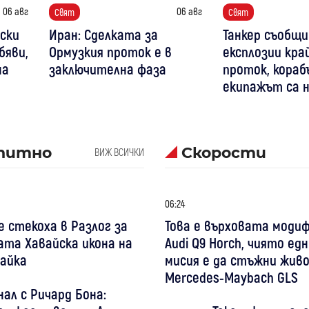
06 авг
06 авг
Свят
Свят
уски
Иран: Сделката за
Танкер съобщи
бяви,
Ормузкия проток е в
експлозии кра
на
заключителна фаза
проток, кораб
екипажът са 
питно
Скорости
ВИЖ ВСИЧКИ
06:24
 стекоха в Разлог за
Това е върховата моди
та Хавайска икона на
Audi Q9 Horch, чиято е
айка
мисия е да стъжни жив
Mercedes-Maybach GLS
ал с Ричард Бона: