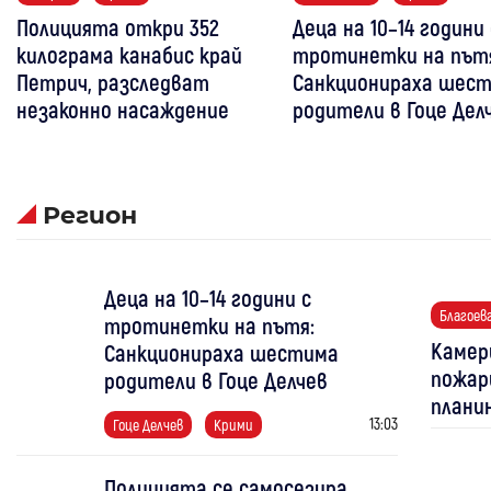
Полицията откри 352
Деца на 10–14 години 
килограма канабис край
тротинетки на път
Петрич, разследват
Санкционираха шес
незаконно насаждение
родители в Гоце Дел
Регион
Деца на 10–14 години с
Благоев
тротинетки на пътя:
Камер
Санкционираха шестима
пожар
родители в Гоце Делчев
плани
13:03
Гоце Делчев
Крими
Полицията се самосезира