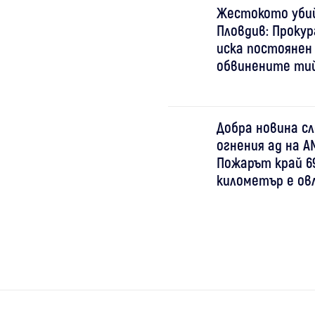
Жестокото уби
Пловдив: Проку
иска постоянен
обвинените ти
Добра новина с
огнения ад на АМ
Пожарът край 6
километър е ов