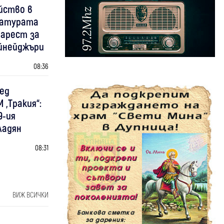
йство в
ратурата
 арест за
йнейджъри
08:36
лед
 „Тракия“:
9-ия
ладян
08:31
ВИЖ ВСИЧКИ