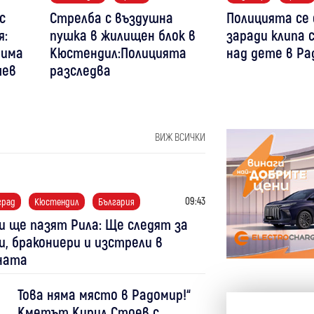
с
Стрелба с въздушна
Полицията се
я:
пушка в жилищен блок в
заради клипа 
тима
Кюстендил:Полицията
над дете в Ра
чев
разследва
ВИЖ ВСИЧКИ
09:43
град
Кюстендил
България
и ще пазят Рила: Ще следят за
и, бракониери и изстрели в
ната
Това няма място в Радомир!“
Кметът Кирил Стоев с