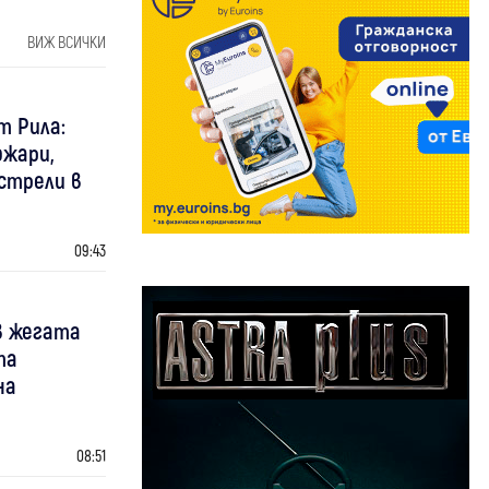
ВИЖ ВСИЧКИ
т Рила:
ожари,
зстрели в
09:43
в жегата
та
на
08:51