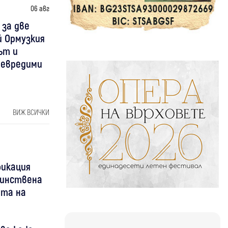
06 авг
 за две
й Ормузкия
ът и
невредими
ВИЖ ВСИЧКИ
фикация
днинствена
ота на