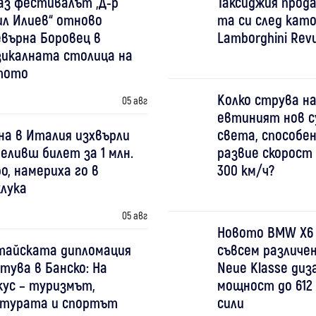
аз фестивалът „Д-р
Таксиджия прода
ил Илиев“ отново
та си след като
евърна Боровец в
Lamborghini Revu
зикалната столица на
тото
Колко струва на
05 авг
евтиният нов с
на в Италия изхвърли
света, способен
еливш билет за 1 млн.
развие скорост
о, намериха го в
300 км/ч?
клука
05 авг
Новото BMW X6
тайската дипломация
съвсем различен
тува в Банско: На
Neue Klasse диз
кус – туризмът,
мощност до 612 
лтурата и спортът
сили