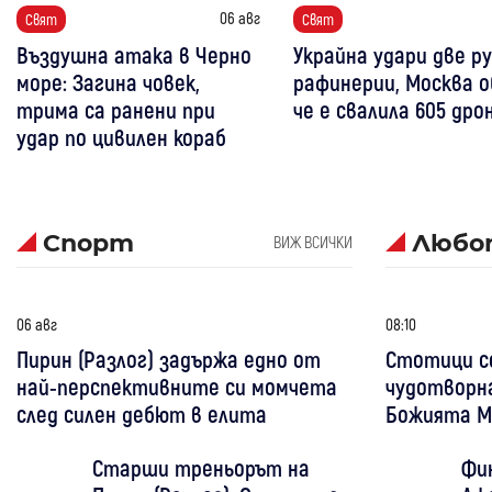
06 авг
Свят
Свят
Въздушна атака в Черно
Украйна удари две р
море: Загина човек,
рафинерии, Москва о
трима са ранени при
че е свалила 605 дро
удар по цивилен кораб
Спорт
Любо
ВИЖ ВСИЧКИ
06 авг
08:10
Пирин (Разлог) задържа едно от
Стотици се
най-перспективните си момчета
чудотворна
след силен дебют в елита
Божията М
Старши треньорът на
Фин