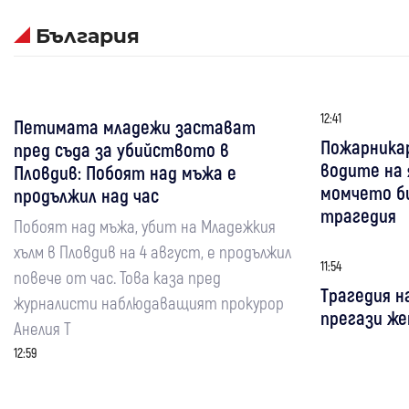
България
12:41
Петимата младежи застават
Пожарника
пред съда за убийството в
водите на 
Пловдив: Побоят над мъжа е
момчето би
продължил над час
трагедия
Побоят над мъжа, убит на Младежкия
хълм в Пловдив на 4 август, е продължил
11:54
повече от час. Това каза пред
Трагедия н
журналисти наблюдаващият прокурор
прегази же
Анелия Т
12:59