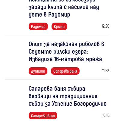
заради клипа с насилие над
дете в Радомир
12:20
Радомир
Крими
Опит за незаконен риболов в
Седемте рилски езера:
Извадиха 16-метрова мрежа
11:58
Дупница
Сапарева баня
Сапарева баня събира
вярващи на традиционния
събор за Успение Богородично
10:15
Сапарева баня