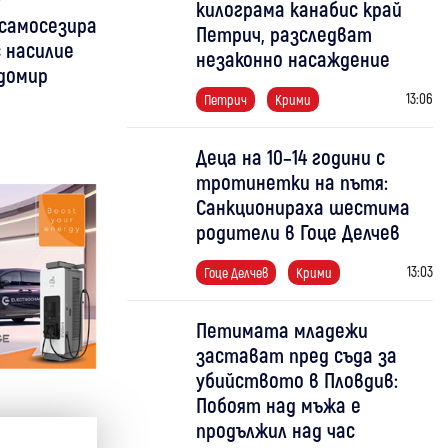
килограма канабис край
 самосезира
Петрич, разследват
с насилие
незаконно насаждение
домир
13:06
Петрич
Крими
Деца на 10–14 години с
тротинетки на пътя:
Санкционираха шестима
родители в Гоце Делчев
13:03
Гоце Делчев
Крими
Петимата младежи
застават пред съда за
убийството в Пловдив:
Побоят над мъжа е
продължил над час