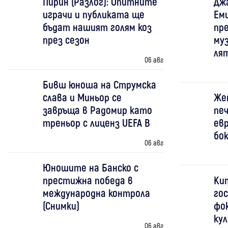
Пирин (Разлог): Опитните
Дж
играчи и публиката ще
Ем
бъдат нашият голям коз
пр
през сезон
му
ля
06 авг
Бивш юноша на Струмска
слава и Миньор се
Же
завръща в Радомир като
печ
треньор с лиценз UEFA B
евр
бо
06 авг
Юношите на Банско с
престижна победа в
Ки
международна контрола
гос
(Снимки)
фо
ку
06 авг