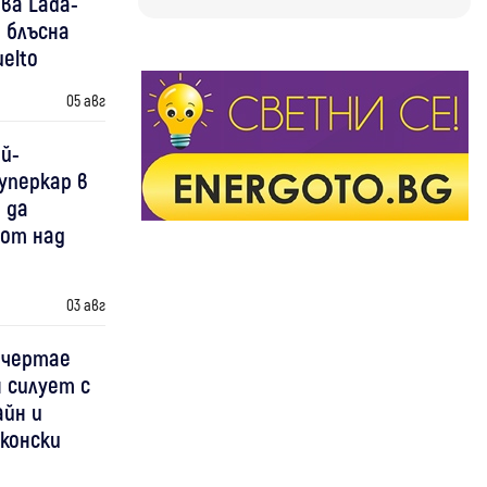
ва Lada-
 блъсна
elto
05 авг
й-
уперкар в
 да
 от над
03 авг
 чертае
 силует с
айн и
конски