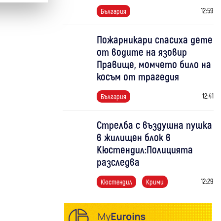
12:59
България
Пожарникари спасиха дете
от водите на язовир
Правище, момчето било на
косъм от трагедия
12:41
България
Стрелба с въздушна пушка
в жилищен блок в
Кюстендил:Полицията
разследва
12:29
Кюстендил
Крими