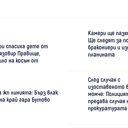
Камери ще пазя
Ще следят за п
ри спасиха дете от
бракониери и и
язовир Правище,
планината
ло на косъм от
След случая с
изоставеното 
а жп линията: Бърз влак
момче: Полиция
на край гара Бутово
предава случая 
прокуратурата