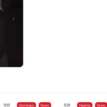
Next
жи
е
на
13:03
12:29
Кюстендил
Крими
Радомир
Крими