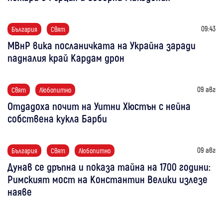
09:43
България
Свят
МВнР вика посланичката на Украйна заради
падналия край Кардам дрон
09 авг
Свят
Любопитно
Отдадоха почит на Уитни Хюстън с нейна
собствена кукла Барби
09 авг
България
Свят
Любопитно
Дунав се дръпна и показа тайна на 1700 години:
Римският мост на Константин Велики излезе
наяве