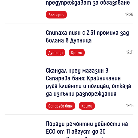
предупреждават за обгазяване
12:26
България
Спипаха пиян с 2.31 промила зад
волана в Дупница
12:21
Дупница
Крими
Скандал пред магазин в
Сапарева баня: Крайничанин
руга клиенти и полицаи, отказа
да изпълни разпореждания
12:15
Сапарева баня
Крими
Поради ремонтни дейности на
ЕСО от 11 август до 30