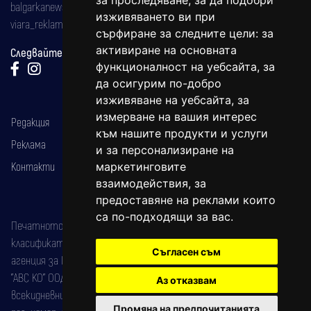
за проследяване, за да подобри
balgarkanews@gmail.com
изживяването ви при
viara_reklama@mail.bg
сърфиране за следните цели:
за
активиране на основната
Следвайте ни:
функционалност на уебсайта
,
за
да осигурим по-добро
изживяване на уебсайта
,
за
измерване на вашия интерес
Редакция
към нашите продукти и услуги
Реклама
и за персонализиране на
Контакти
маркетинговите
взаимодействия
,
за
предоставяне на реклами които
са по-подходящи за вас
.
Печатното издание на вестника е регистрирано в националния
класификатор на печатните издания (Българска национална
Съгласен съм
агенция за ISSN) под номер: ISSN 1312-4722.
"АВС КО" ООД е притежател на марката: Вяра информационен
Аз отказвам
всекидневник на югозападна България, със свидетелство за марка
Промяна на предпочитанията