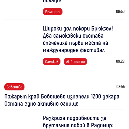
09:50
България
Широки дол покори Брюксел!
Два самоковски състава
спечелиха първи места на
международен фестивал
09:28
Самоков
Любопитно
08:55
Бобошево
Пожарът край Бобошево изпепели 1200 декара:
Остана едно активно огнище
Разкриха подробности за
бруталния побой в Радомир: