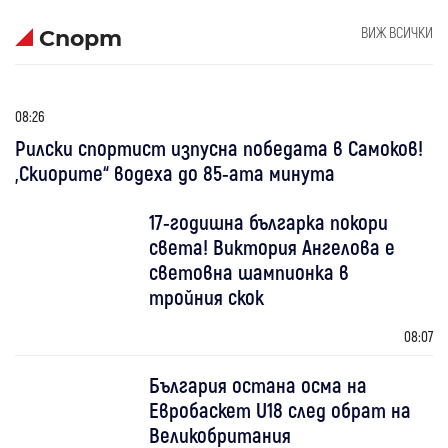
ВИЖ ВСИЧКИ
Спорт
08:26
Рилски спортист изпусна победата в Самоков!
„Скиорите“ водеха до 85-ата минута
17-годишна българка покори
света! Виктория Ангелова е
световна шампионка в
тройния скок
08:07
България остана осма на
Евробаскет U18 след обрат на
Великобритания