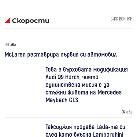
ВИЖ ВСИЧКИ
Скорости
09 авг
McLaren реставрира първия си автомобил
Това е върховата модификация
Audi Q9 Horch, чиято
еднинствена мисия е да
стъжни живота на Mercedes-
Maybach GLS
07 авг
Таксиджия продава Lada-та си
след като блъсна Lamborghini