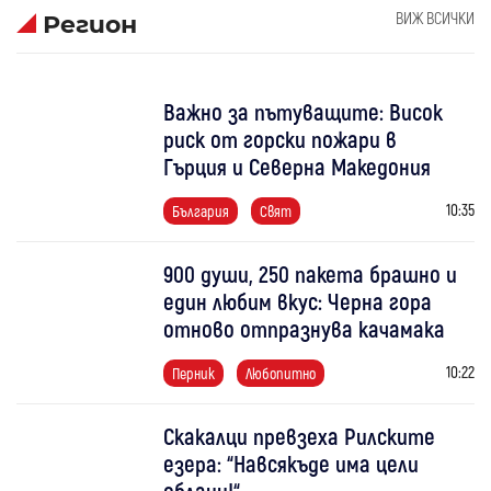
ВИЖ ВСИЧКИ
Регион
Важно за пътуващите: Висок
риск от горски пожари в
Гърция и Северна Македония
10:35
България
Свят
900 души, 250 пакета брашно и
един любим вкус: Черна гора
отново отпразнува качамака
10:22
Перник
Любопитно
Скакалци превзеха Рилските
езера: “Навсякъде има цели
облаци!“