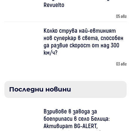
Revuelto
05 авг
Колко струва най-евтиният
нов суперкар в света, способен
да развие скорост от над 300
км/ч?
03 авг
Последни новини
Взривове в завода за
боеприпаси в село Белица:
Активират BG-ALERT,