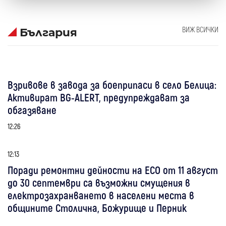
ВИЖ ВСИЧКИ
България
Взривове в завода за боеприпаси в село Белица:
Активират BG-ALERT, предупреждават за
обгазяване
12:26
12:13
Поради ремонтни дейности на ЕСО от 11 август
до 30 септември са възможни смущения в
електрозахранването в населени места в
общините Столична, Божурище и Перник