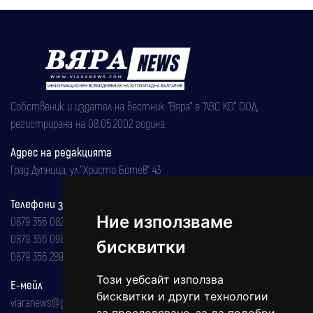
Собственик и издател на вестник "Вяра" е "АВС КО" ООД,
регистрирана на 08.05.2002 година.
Адрес на редакцията
Град Дупница, ул.''Христо Ботев" 43
Телефони за реклама и абонаменти
Ние използваме
0879 356 082
0879 356 098
бисквитки
0879 356 289
Този уебсайт използва
Е-мейл
бисквитки и други технологии
viaranews@gmail.com