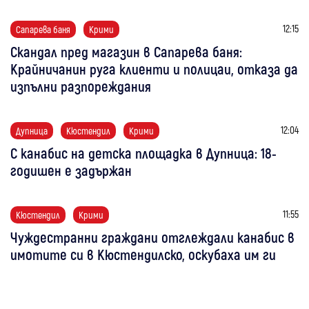
12:15
Сапарева баня
Крими
Скандал пред магазин в Сапарева баня:
Крайничанин руга клиенти и полицаи, отказа да
изпълни разпореждания
12:04
Дупница
Кюстендил
Крими
С канабис на детска площадка в Дупница: 18-
годишен е задържан
11:55
Кюстендил
Крими
Чуждестранни граждани отглеждали канабис в
имотите си в Кюстендилско, оскубаха им ги