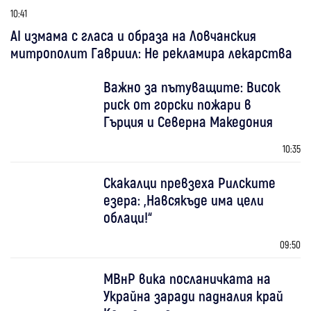
10:41
AI измама с гласа и образа на Ловчанския
митрополит Гавриил: Не рекламира лекарства
Важно за пътуващите: Висок
риск от горски пожари в
Гърция и Северна Македония
10:35
Скакалци превзеха Рилските
езера: „Навсякъде има цели
облаци!“
09:50
МВнР вика посланичката на
Украйна заради падналия край