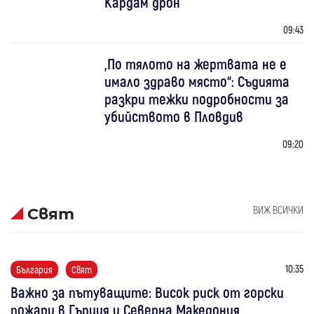
Кардам дрон
09:43
„По тялото на жертвата не е
имало здраво място“: Съдията
разкри тежки подробности за
убийството в Пловдив
09:20
ВИЖ ВСИЧКИ
Свят
10:35
България
Свят
Важно за пътуващите: Висок риск от горски
пожари в Гърция и Северна Македония