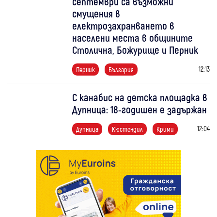
септември са възможни
смущения в
електрозахранването в
населени места в общините
Столична, Божурище и Перник
12:13
Перник
България
С канабис на детска площадка в
Дупница: 18-годишен е задържан
12:04
Дупница
Кюстендил
Крими