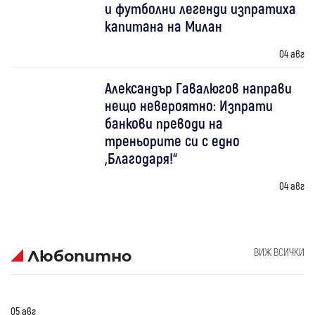
и футболни легенди изпратиха
капитана на Милан
04 авг
Александър Гавалюгов направи
нещо невероятно: Изпрати
банкови преводи на
треньорите си с едно
„Благодаря!“
04 авг
ВИЖ ВСИЧКИ
Любопитно
05 авг