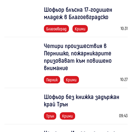
Шофьор блъсна 17-годишен
младеж в Благоевградско
10:31
Благоевград
Крими
Четири произшествия в
Пернишко, пожарникарите
призовават към повишено
внимание
10:27
Перник
Крими
Шофьор без книжка задържан
край Трън
09:43
Трън
Крими