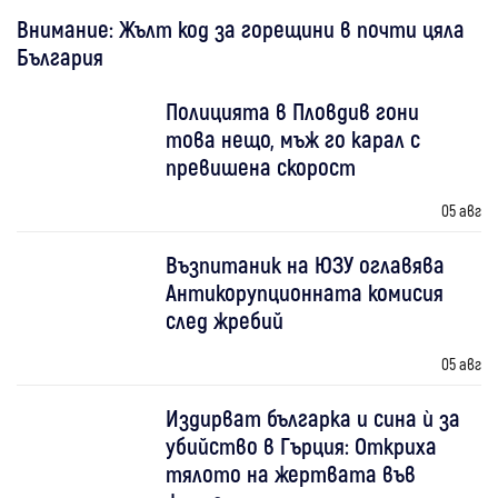
Внимание: Жълт код за горещини в почти цяла
България
Полицията в Пловдив гони
това нещо, мъж го карал с
превишена скорост
05 авг
Възпитаник на ЮЗУ оглавява
Антикорупционната комисия
след жребий
05 авг
Издирват българка и сина ѝ за
убийство в Гърция: Откриха
тялото на жертвата във