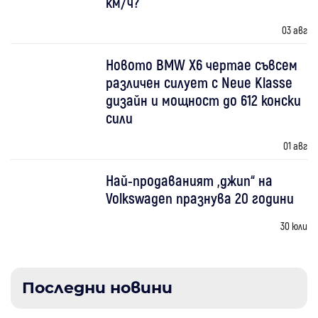
км/ч?
03 авг
Новото BMW X6 чертае съвсем
различен силует с Neue Klasse
дизайн и мощност до 612 конски
сили
01 авг
Най-продаваният „джип“ на
Volkswagen празнува 20 години
30 юли
Последни новини