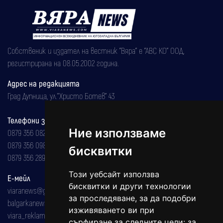
Собственик и издател на вестник "Вяра" е "АВС КО" ООД,
регистрирана на 08.05.2002 година.
Адрес на редакцията
Град Дупница, ул.''Христо Ботев" 43
Телефони за реклама и абонаменти
Ние използваме
0879 356 082
0879 356 098
бисквитки
0879 356 289
Този уебсайт използва
Е-мейл
бисквитки и други технологии
viaranews@gmail.com
за проследяване, за да подобри
balgarkanews@gmail.com
изживяването ви при
viara_reklama@mail.bg
сърфиране за следните цели:
за