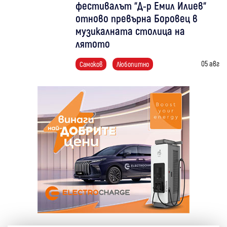
фестивалът “Д-р Емил Илиев“
отново превърна Боровец в
музикалната столица на
лятото
05 авг
Самоков
Любопитно