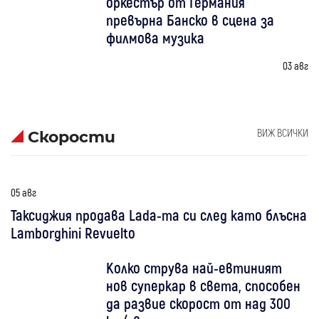
оркестър от Германия
превърна Банско в сцена за
филмова музика
03 авг
ВИЖ ВСИЧКИ
Скорости
05 авг
Таксиджия продава Lada-та си след като блъсна
Lamborghini Revuelto
Колко струва най-евтиният
нов суперкар в света, способен
да развие скорост от над 300