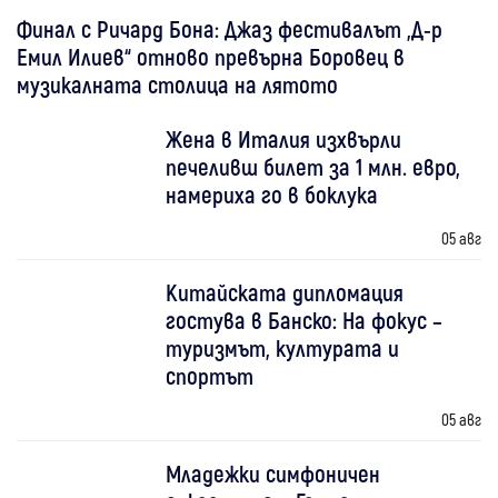
Финал с Ричард Бона: Джаз фестивалът „Д-р
Емил Илиев“ отново превърна Боровец в
музикалната столица на лятото
Жена в Италия изхвърли
печеливш билет за 1 млн. евро,
намериха го в боклука
05 авг
Китайската дипломация
гостува в Банско: На фокус –
туризмът, културата и
спортът
05 авг
Младежки симфоничен