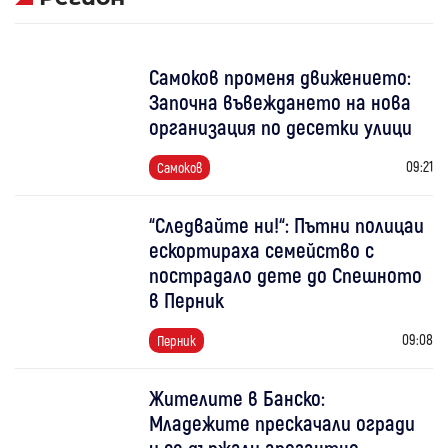
Самоков променя движението:
Започна въвеждането на нова
организация по десетки улици
09:21
Самоков
“Следвайте ни!“: Пътни полицаи
ескортираха семейство с
пострадало дете до Спешното
в Перник
09:08
Перник
Жителите в Банско:
Младежите прескачали огради
и се държали арогантно