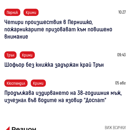
10:27
Перник
Крими
Четири произшествия в Пернишко,
пожарникарите призовават към повишено
внимание
09:43
Трън
Крими
Шофьор без книжка задържан край Трън
05 авг
Кюстендил
Крими
Продължава издирването на 38-годишния мъж,
изчезнал във водите на язовир “Доспат“
ВИЖ ВСИЧКИ
Регион