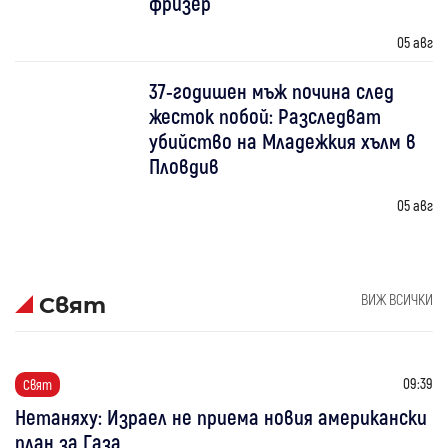
фризер
05 авг
37-годишен мъж почина след
жесток побой: Разследват
убийство на Младежкия хълм в
Пловдив
05 авг
ВИЖ ВСИЧКИ
Свят
09:39
Свят
Нетаняху: Израел не приема новия американски
план за Газа