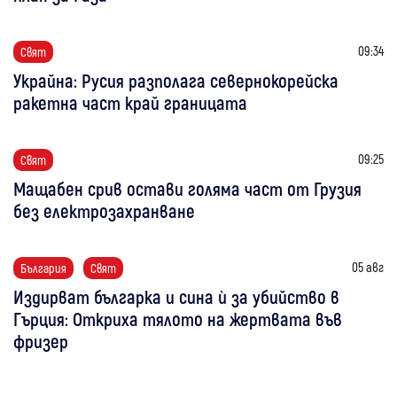
09:34
Свят
Украйна: Русия разполага севернокорейска
ракетна част край границата
09:25
Свят
Мащабен срив остави голяма част от Грузия
без електрозахранване
05 авг
България
Свят
Издирват българка и сина ѝ за убийство в
Гърция: Откриха тялото на жертвата във
фризер