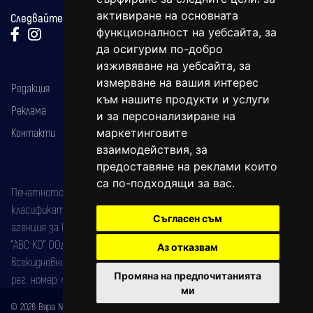
активиране на основната
Следвайте ни:
функционалност на уебсайта
,
за
да осигурим по-добро
изживяване на уебсайта
,
за
измерване на вашия интерес
Редакция
към нашите продукти и услуги
Реклама
и за персонализиране на
Контакти
маркетинговите
взаимодействия
,
за
предоставяне на реклами които
са по-подходящи за вас
.
Печатното издание на вестника е регистрирано в националния
класификатор на печатните издания (Българска национална
Съгласен съм
агенция за ISSN) под номер: ISSN 1312-4722.
"АВС КО" ООД е притежател на марката: Вяра информационен
Аз отказвам
всекидневник на югозападна България, със свидетелство за марка
Промяна на предпочитанията
рег. номер: 47857/11.05.2004 година.
ми
© 2026 Вяра News Всички права запазени!