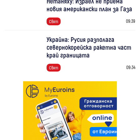
Нетаняху: Израел не приема
новия американски план за Газа
09:39
Свят
Украйна: Русия разполага
севернокорейска ракетна част
край границата
09:34
Свят