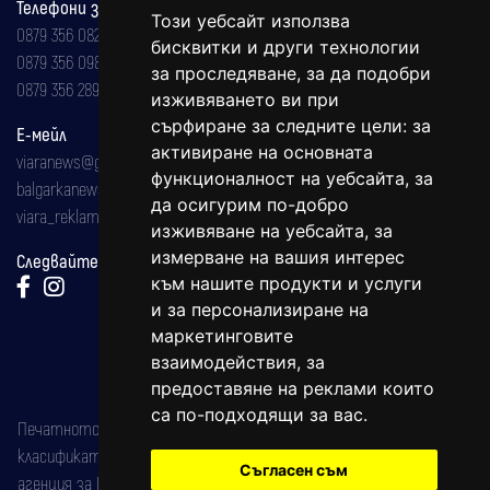
Телефони за реклама и абонаменти
Този уебсайт използва
0879 356 082
бисквитки и други технологии
0879 356 098
за проследяване, за да подобри
0879 356 289
изживяването ви при
сърфиране за следните цели:
за
Е-мейл
активиране на основната
viaranews@gmail.com
функционалност на уебсайта
,
за
balgarkanews@gmail.com
да осигурим по-добро
viara_reklama@mail.bg
изживяване на уебсайта
,
за
измерване на вашия интерес
Следвайте ни:
към нашите продукти и услуги
и за персонализиране на
маркетинговите
взаимодействия
,
за
предоставяне на реклами които
са по-подходящи за вас
.
Печатното издание на вестника е регистрирано в националния
класификатор на печатните издания (Българска национална
Съгласен съм
агенция за ISSN) под номер: ISSN 1312-4722.