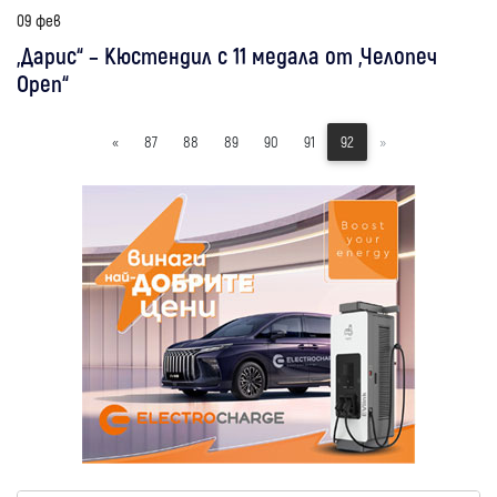
09 фев
„Дарис“ – Кюстендил с 11 медала от „Челопеч
Open“
«
87
88
89
90
91
92
»