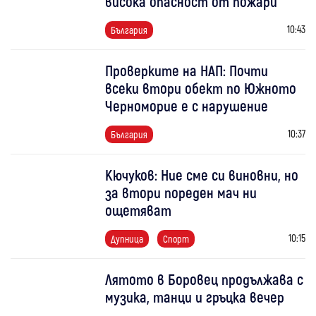
висока опасност от пожари
10:43
България
Проверките на НАП: Почти
всеки втори обект по Южното
Черноморие е с нарушение
10:37
България
Кючуков: Ние сме си виновни, но
за втори пореден мач ни
ощетяват
10:15
Дупница
Спорт
Лятото в Боровец продължава с
музика, танци и гръцка вечер