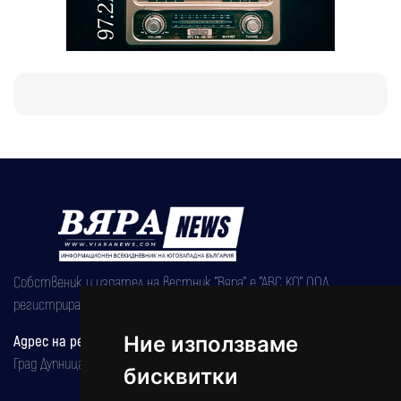
Собственик и издател на вестник "Вяра" е "АВС КО" ООД,
регистрирана на 08.05.2002 година.
Адрес на редакцията
Ние използваме
Град Дупница, ул.''Христо Ботев" 43
бисквитки