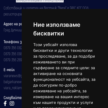
Собственик и издател на вестник "Вяра" е "АВС КО" ООД,
регистрирана на 08.05.2002 година.
Ние използваме
Адрес на редакцията
Град Дупница, ул.''Христо Ботев" 43
бисквитки
Телефони за реклама и абонаменти
Този уебсайт използва
0879 356 082
бисквитки и други технологии
0879 356 098
за проследяване, за да подобри
0879 356 289
изживяването ви при
сърфиране за следните цели:
за
Е-мейл
активиране на основната
viaranews@gmail.com
функционалност на уебсайта
,
за
balgarkanews@gmail.com
да осигурим по-добро
viara_reklama@mail.bg
изживяване на уебсайта
,
за
измерване на вашия интерес
Следвайте ни:
към нашите продукти и услуги