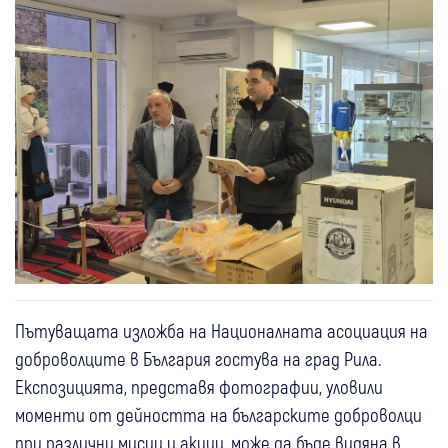
Пътуващата изложба на Националната асоциация на
доброволците в България гостува на град Рила.
Експозицията, представя фотографии, уловили
моменти от дейността на българските доброволци
при различни мисии и акции, може да бъде видяна в