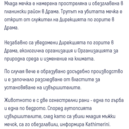
Млада мечка е намерена простреляна и обезглавена в
планински район в Драма. Трупът на убитата мечка е
открит от служител на Дирекцията по горите в
Драма.
Незабавно са уведомени Дирекцията по горите в
Драма, екологична организация и Организацията за
природна среда и изменение на климата.
По случая вече е образувано досъдебно производство
и е започнало разследване от властите за
установяване на извършителите.
Животното е с две огнестрелни рани - една по гърба
и една по бедрото. Според аутопсията
извършителите, след като са убили младия мъжки
мечок, са го обезглавили, информира Kathimerini.