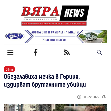
Свят
Обезглавиха мечка в Гърция,
издирват бруталните убийци
18 ное 2025