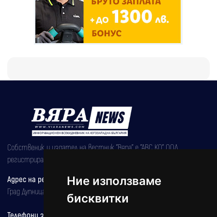
Собственик и издател на вестник "Вяра" е "АВС КО" ООД,
регистрирана на 08.05.2002 година.
Ние използваме
Адрес на редакцията
Град Дупница, ул.''Христо Ботев" 43
бисквитки
Телефони за реклама и абонаменти