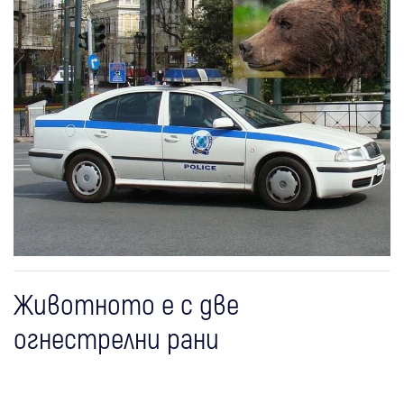
Животното е с две
огнестрелни рани