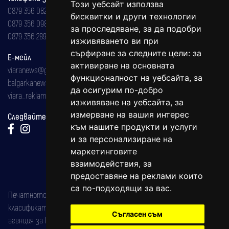
Този уебсайт използва
0879 356 082
бисквитки и други технологии
0879 356 098
за проследяване, за да подобри
0879 356 289
изживяването ви при
сърфиране за следните цели:
за
Е-мейл
активиране на основната
viaranews@gmail.com
функционалност на уебсайта
,
за
balgarkanews@gmail.com
да осигурим по-добро
viara_reklama@mail.bg
изживяване на уебсайта
,
за
измерване на вашия интерес
Следвайте ни:
към нашите продукти и услуги
и за персонализиране на
маркетинговите
взаимодействия
,
за
предоставяне на реклами които
са по-подходящи за вас
.
Печатното издание на вестника е регистрирано в националния
класификатор на печатните издания (Българска национална
Съгласен съм
агенция за ISSN) под номер: ISSN 1312-4722.