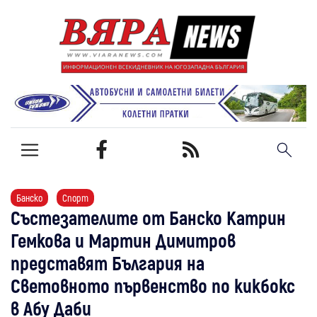
Банско
Спорт
Състезателите от Банско Катрин
Гемкова и Мартин Димитров
представят България на
Световното първенство по кикбокс
в Абу Даби