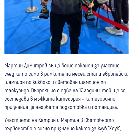
Мартин Димитров също беше поканен за участие,
след като само в рамките на месец стана европейски
шампион по кикбокс и световен шампион по
таекуондо. Въпреки че е едва на 17 години, той ще се
състезава в мъжката категория – категорично
признание за неговата подготовка и потенциал.
Участието на Катрин и Мартин в Световното
първенство е силно признание както за клуб “Хоук“,