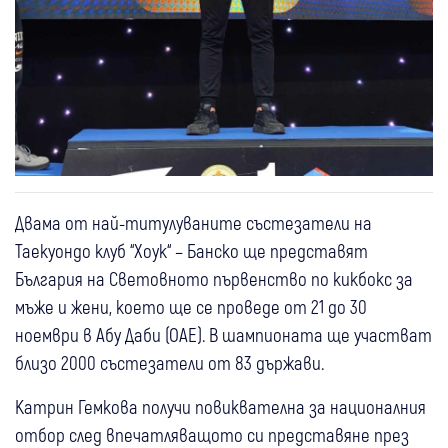
Двама от най-титулуваните състезатели на
Таекуондо клуб “Хоук“ – Банско ще представят
България на Световното първенство по кикбокс за
мъже и жени, което ще се проведе от 21 до 30
ноември в Абу Даби (ОАЕ). В шампионата ще участват
близо 2000 състезатели от 83 държави.
Катрин Гемкова получи повиквателна за националния
отбор след впечатляващото си представяне през