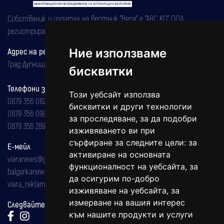
Собственик и издател на вестник "Вяра" е "АВС КО" ООД,
регистрирана на 08.05.2002 година.
Адрес на редакцията
Ние използваме
Град Дупница, ул.''Христо Ботев" 43
бисквитки
Телефони за реклама и абонаменти
Този уебсайт използва
0879 356 082
бисквитки и други технологии
0879 356 098
за проследяване, за да подобри
0879 356 289
изживяването ви при
сърфиране за следните цели:
за
Е-мейл
активиране на основната
viaranews@gmail.com
функционалност на уебсайта
,
за
balgarkanews@gmail.com
да осигурим по-добро
viara_reklama@mail.bg
изживяване на уебсайта
,
за
измерване на вашия интерес
Следвайте ни:
към нашите продукти и услуги